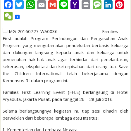
F
T
W
E
G
L
Y
P
M
L
P
a
w
h
m
m
i
a
r
e
i
i
W
c
i
a
a
a
n
h
i
s
n
n
e
e
t
t
i
i
e
o
n
s
k
t
Families
C
First adalah Program Perlindungan dan Pengasuhan Anak.
b
t
s
l
l
o
t
a
e
e
h
Program yang mengutamakan pendekatan berbasis keluarga
o
e
A
M
g
d
r
a
dan dukungan langsung kepada anak dan keluarga untuk
o
r
p
a
e
I
e
pemenuhan hak-hak anak agar terhindar dari penelantaran,
t
k
p
i
n
s
kekerasan, eksploitasi dan keterpisahan dari orang tua. Save
the Children International telah bekerjasama dengan
l
t
Kemensos RI dalam program ini.
Families First Learning Event (FFLE) berlangsung di Hotel
Aryaduta, Jakarta Pusat, pada tanggal 26 – 28 Juli 2016.
Selama berlangsungnya kegiatan ini, tiap sesi dihadiri oleh
perwakilan dari beberapa lembaga atau institusi.
Kementerian dan Lembaga Negara