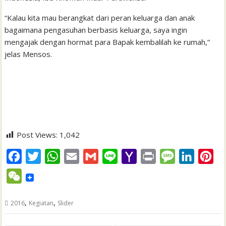
“Kalau kita mau berangkat dari peran keluarga dan anak
bagaimana pengasuhan berbasis keluarga, saya ingin
mengajak dengan hormat para Bapak kembalilah ke rumah,”
jelas Mensos.
Post Views:
1,042
F
T
W
E
G
L
Y
P
M
L
P
a
w
h
m
m
i
a
r
e
i
i
W
c
i
a
a
a
n
h
i
s
n
n
e
e
t
t
i
i
e
o
n
s
k
t
,
,
2016
Kegiatan
Slider
C
b
t
s
l
l
o
t
a
e
e
h