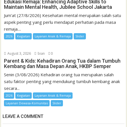
Edukasi Remaja: Enhancing Adaptive Skills to
Maintain Mental Health, Jubilee School Jakarta
Jum’at (27/8/2026) Kesehatan mental merupakan salah satu
aspek penting yang perlu mendapat perhatian pada masa
remaja....
2026
Kegiatan
Layanan Anak & Remaja
Slider
August 3, 2026
bian
0
Parent & Kids: Kehadiran Orang Tua dalam Tumbuh
Kembang dan Masa Depan Anak, HKBP Semper
Senin (3/08/2026) Kehadiran orang tua merupakan salah
satu faktor penting yang mendukung tumbuh kembang anak
secara...
2026
Kegiatan
Layanan Anak & Remaja
Layanan Dewasa-Komunitas
Slider
LEAVE A COMMENT