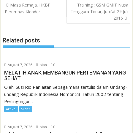
Post
o
e
A
M
g
d
r
Masa Remaja, HKBP
Training : GSM GMIT Nusa
a
navigation
Tenggara Timur, Jum’at 29 Juli
Perumnas Klender
o
r
p
a
e
I
e
t
2016
k
p
i
n
s
l
t
Related posts
August 7, 2026
bian
0
MELATIH ANAK MEMBANGUN PERTEMANAN YANG
SEHAT
Oleh: Susi Rio Panjaitan Sebagaimana tertulis dalam Undang-
undang Republik Indonesia Nomor 23 Tahun 2002 tentang
Perlingungan...
Artikel
Slider
August 7, 2026
bian
0