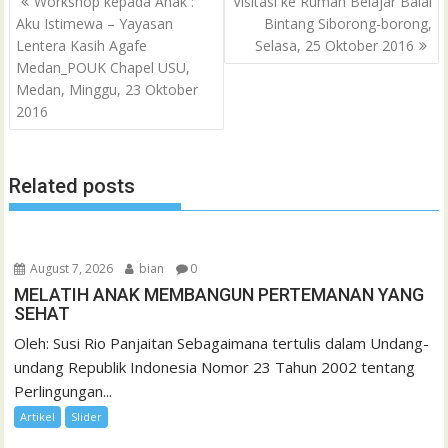
Workshop kepada Anak :
Visitasi ke Rumah Belajar Balai
a
navigation
Aku Istimewa – Yayasan
Bintang Siborong-borong,
o
r
p
a
e
I
e
t
Lentera Kasih Agafe
Selasa, 25 Oktober 2016
k
p
i
n
s
Medan_POUK Chapel USU,
l
t
Medan, Minggu, 23 Oktober
2016
Related posts
August 7, 2026
bian
0
MELATIH ANAK MEMBANGUN PERTEMANAN YANG
SEHAT
Oleh: Susi Rio Panjaitan Sebagaimana tertulis dalam Undang-
undang Republik Indonesia Nomor 23 Tahun 2002 tentang
Perlingungan...
Artikel
Slider