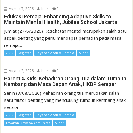
August 7, 2026
bian
0
Edukasi Remaja: Enhancing Adaptive Skills to
Maintain Mental Health, Jubilee School Jakarta
Jum’at (27/8/2026) Kesehatan mental merupakan salah satu
aspek penting yang perlu mendapat perhatian pada masa
remaja....
2026
Kegiatan
Layanan Anak & Remaja
Slider
August 3, 2026
bian
0
Parent & Kids: Kehadiran Orang Tua dalam Tumbuh
Kembang dan Masa Depan Anak, HKBP Semper
Senin (3/08/2026) Kehadiran orang tua merupakan salah
satu faktor penting yang mendukung tumbuh kembang anak
secara...
2026
Kegiatan
Layanan Anak & Remaja
Layanan Dewasa-Komunitas
Slider