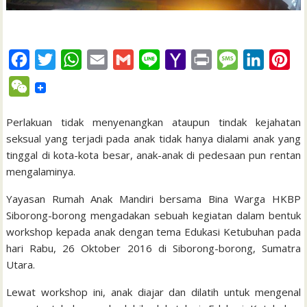
F
T
W
E
G
L
Y
P
M
L
P
a
w
h
m
m
i
a
r
e
i
i
W
c
i
a
a
a
n
h
i
s
n
n
e
e
t
t
i
i
e
o
n
s
k
t
Perlakuan tidak menyenangkan ataupun tindak kejahatan
C
seksual yang terjadi pada anak tidak hanya dialami anak yang
b
t
s
l
l
o
t
a
e
e
h
tinggal di kota-kota besar, anak-anak di pedesaan pun rentan
o
e
A
M
g
d
r
a
mengalaminya.
o
r
p
a
e
I
e
t
Yayasan Rumah Anak Mandiri bersama Bina Warga HKBP
k
p
i
n
s
Siborong-borong mengadakan sebuah kegiatan dalam bentuk
l
t
workshop kepada anak dengan tema Edukasi Ketubuhan pada
hari Rabu, 26 Oktober 2016 di Siborong-borong, Sumatra
Utara.
Lewat workshop ini, anak diajar dan dilatih untuk mengenal