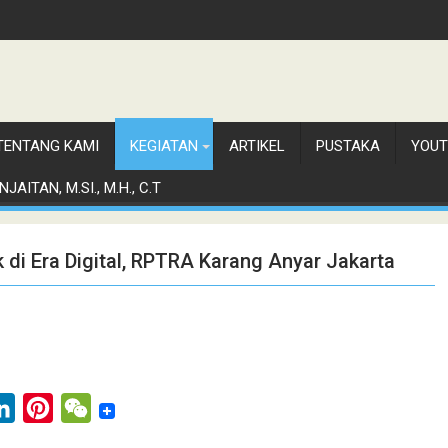
TENTANG KAMI
KEGIATAN
ARTIKEL
PUSTAKA
YOUT
JAITAN, M.SI., M.H., C.T
i Era Digital, RPTRA Karang Anyar Jakarta
L
P
W
i
i
e