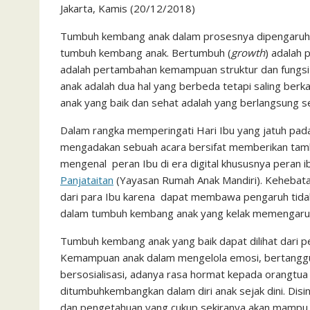
Jakarta, Kamis (20/12/2018)
c
i
a
a
a
n
h
i
s
e
t
t
i
i
e
o
n
s
Tumbuh kembang anak dalam prosesnya dipengaruhi o
tumbuh kembang anak. Bertumbuh (
growth
) adalah 
b
t
s
l
l
o
t
a
adalah pertambahan kemampuan struktur dan fungsi
o
e
A
M
g
anak adalah dua hal yang berbeda tetapi saling ber
o
r
p
a
e
anak yang baik dan sehat adalah yang berlangsung s
k
p
i
Dalam rangka memperingati Hari Ibu yang jatuh pa
l
mengadakan sebuah acara bersifat memberikan tamba
mengenal peran Ibu di era digital khususnya peran
Panjataitan
(Yayasan Rumah Anak Mandiri). Kehebatan 
dari para Ibu karena dapat membawa pengaruh tidak 
dalam tumbuh kembang anak yang kelak memengaruh
Tumbuh kembang anak yang baik dapat dilihat dari p
Kemampuan anak dalam mengelola emosi, bertanggun
bersosialisasi, adanya rasa hormat kepada orangtu
ditumbuhkembangkan dalam diri anak sejak dini. Disin
dan pengetahuan yang cukup sekiranya akan mampu