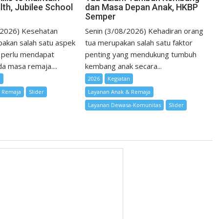
lth, Jubilee School
dan Masa Depan Anak, HKBP
Semper
/2026) Kesehatan
Senin (3/08/2026) Kehadiran orang
akan salah satu aspek
tua merupakan salah satu faktor
 perlu mendapat
penting yang mendukung tumbuh
a masa remaja....
kembang anak secara...
n
2026
Kegiatan
& Remaja
Slider
Layanan Anak & Remaja
Layanan Dewasa-Komunitas
Slider