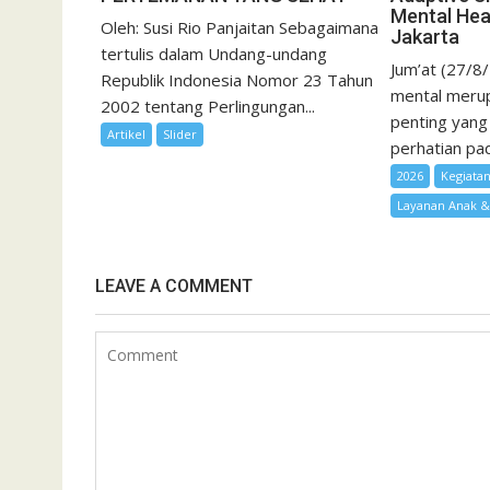
Mental Hea
Oleh: Susi Rio Panjaitan Sebagaimana
Jakarta
tertulis dalam Undang-undang
Jum’at (27/8
Republik Indonesia Nomor 23 Tahun
mental merup
2002 tentang Perlingungan...
penting yang
Artikel
Slider
perhatian pad
2026
Kegiata
Layanan Anak 
LEAVE A COMMENT