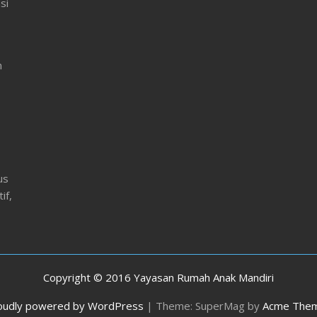
si
ac
e
b
n
o
o
k
us
if,
Copyright © 2016 Yayasan Rumah Anak Mandiri
oudly powered by WordPress
|
Theme: SuperMag by
Acme The