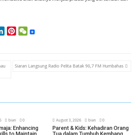
L
P
W
i
i
e
n
n
C
k
t
h
nau
Siaran Langsung Radio Pelita Batak 90,7 FM Humbahas
e
e
a
d
r
t
I
e
n
s
t
6
bian
0
August 3, 2026
bian
0
maja: Enhancing
Parent & Kids: Kehadiran Orang
ills to Maintain
Tua dalam Tumbuh Kembang