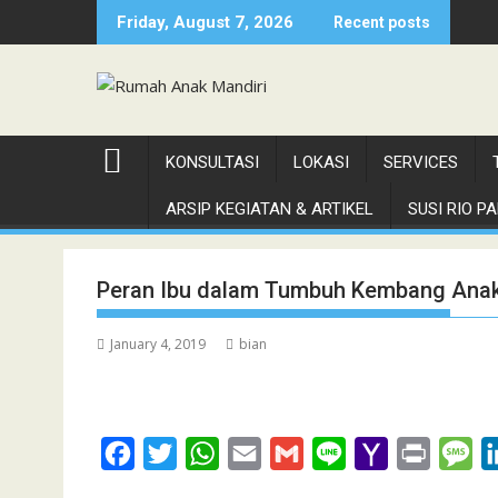
Skip
Friday, August 7, 2026
Recent posts
to
content
KONSULTASI
LOKASI
SERVICES
ARSIP KEGIATAN & ARTIKEL
SUSI RIO PAN
Peran Ibu dalam Tumbuh Kembang Anak d
January 4, 2019
bian
F
T
W
E
G
L
Y
P
M
a
w
h
m
m
i
a
r
e