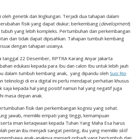
n
n
C
k
t
h
leh genetik dan lingkungan. Terjadi dua tahapan dalam
perubahan fisik yang dapat diukur; berkembang (
development
)
e
e
a
 tubuh yang lebih kompleks. Pertumbuhan dan perkembangan
d
r
t
kaitan dan tidak dapat dipisahkan. Tahapan tumbuh kembang
I
e
esuai dengan tahapan usianya.
n
s
da tanggal 22 Desember, RPTRA Karang Anyar Jakarta
t
han edukasi kepada para Ibu dan calon Ibu untuk lebih jauh
 ibu dalam tumbuh kembang anak, yang dipandu oleh
Susi Rio
teknologi di era digital ini perlu mendapat perhatian khusus
saja kepada hal yang positif namun hal yang negatif juga
i masa depan anak.
ertumbuhan fisik dan perkembangan kognisi yang sehat.
g jawab, memiliki empati yang tinggi, kemampuan
a serta iman ketaqwaan kepada Tuhan Yang Maha Esa harus
ilah peran ibu menjadi sangat penting, ibu yang memiliki
skill
 membawa anak-anaknya menjadi pribadi yang bertumbuh dan