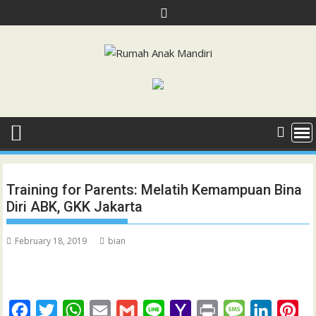
Skip
to
content
Training for Parents: Melatih Kemampuan Bina
Diri ABK, GKK Jakarta
February 18, 2019
bian
F
T
W
E
G
L
Y
P
M
L
P