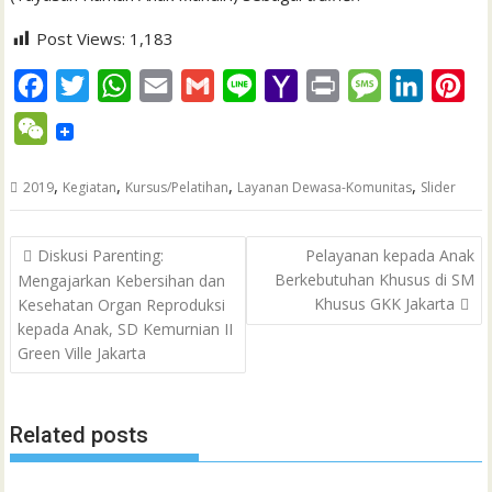
Post Views:
1,183
F
T
W
E
G
L
Y
P
M
L
P
a
w
h
m
m
i
a
r
e
i
i
W
c
i
a
a
a
n
h
i
s
n
n
e
e
t
t
i
i
e
o
n
s
k
t
,
,
,
,
2019
Kegiatan
Kursus/Pelatihan
Layanan Dewasa-Komunitas
Slider
C
b
t
s
l
l
o
t
a
e
e
h
Post
o
e
A
M
g
d
r
Diskusi Parenting:
Pelayanan kepada Anak
a
navigation
Berkebutuhan Khusus di SM
Mengajarkan Kebersihan dan
o
r
p
a
e
I
e
t
Khusus GKK Jakarta
Kesehatan Organ Reproduksi
k
p
i
n
s
kepada Anak, SD Kemurnian II
l
t
Green Ville Jakarta
Related posts