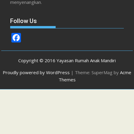
menyenangkan.
Follow Us
F
ac
e
Copyright © 2016 Yayasan Rumah Anak Mandiri
b
Proudly powered by WordPress
|
Theme: SuperMag by
Acme
o
Themes
o
k