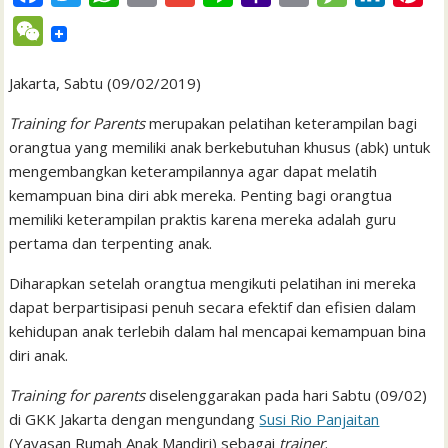
a
w
h
m
m
i
a
r
e
i
i
W
c
i
a
a
a
n
h
i
s
n
n
e
e
t
t
i
i
e
o
n
s
k
t
Jakarta, Sabtu (09/02/2019)
C
b
t
s
l
l
o
t
a
e
e
h
Training for Parents
merupakan pelatihan keterampilan bagi
o
e
A
M
g
d
r
orangtua yang memiliki anak berkebutuhan khusus (abk) untuk
a
mengembangkan keterampilannya agar dapat melatih
o
r
p
a
e
I
e
t
kemampuan bina diri abk mereka. Penting bagi orangtua
k
p
i
n
s
memiliki keterampilan praktis karena mereka adalah guru
l
t
pertama dan terpenting anak.
Diharapkan setelah orangtua mengikuti pelatihan ini
mereka
dapat berpartisipasi penuh secara efektif dan efisien dalam
kehidupan anak terlebih dalam hal mencapai kemampuan bina
diri anak.
Training for parents
diselenggarakan pada hari Sabtu (09/02)
di GKK Jakarta dengan mengundang
Susi Rio Panjaitan
(Yayasan Rumah Anak Mandiri) sebagai
trainer
.