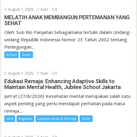
August 7, 2026
bian
0
MELATIH ANAK MEMBANGUN PERTEMANAN YANG
SEHAT
Oleh: Susi Rio Panjaitan Sebagaimana tertulis dalam Undang-
undang Republik Indonesia Nomor 23 Tahun 2002 tentang
Perlingungan...
Artikel
Slider
August 7, 2026
bian
0
Edukasi Remaja: Enhancing Adaptive Skills to
Maintain Mental Health, Jubilee School Jakarta
Jum’at (27/8/2026) Kesehatan mental merupakan salah satu
aspek penting yang perlu mendapat perhatian pada masa
remaja....
2026
Kegiatan
Layanan Anak & Remaja
Slider