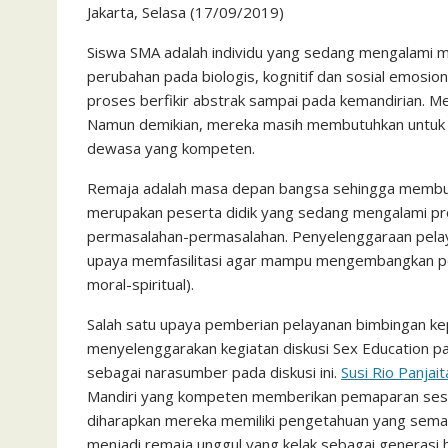
Jakarta, Selasa (17/09/2019)
c
i
a
a
a
n
h
i
s
e
t
t
i
i
e
o
n
s
Siswa SMA adalah individu yang sedang mengalami m
perubahan pada biologis, kognitif dan sosial emosion
b
t
s
l
l
o
t
a
proses berfikir abstrak sampai pada kemandirian. Mer
o
e
A
M
g
Namun demikian, mereka masih membutuhkan untuk
o
r
p
a
e
dewasa yang kompeten.
k
p
i
Remaja adalah masa depan bangsa sehingga membut
l
merupakan peserta didik yang sedang mengalami p
permasalahan-permasalahan. P
enyelenggaraan pela
upaya memfasilitasi agar mampu mengembangkan poten
moral-spiritual).
Salah satu upaya pemberian pelayanan bimbingan ke
menyelenggarakan kegiatan diskusi Sex Education pa
sebagai narasumber pada diskusi ini.
Susi Rio Panjait
Mandiri yang kompeten memberikan pemaparan sesuai
diharapkan mereka memiliki pengetahuan yang semaki
menjadi remaja unggul yang kelak sebagai generasi 