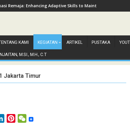
asi Remaja: Enhancing Adaptive Skills to Maintain Mental Healt
TENTANG KAMI
KEGIATAN
ARTIKEL
PUSTAKA
YOUT
JAITAN, M.SI., M.H., C.T
1 Jakarta Timur
L
P
W
i
i
e