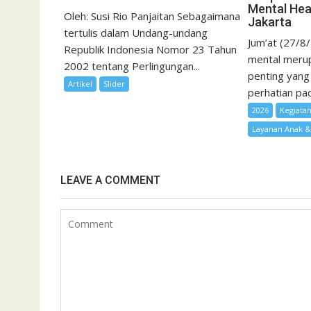
Mental Hea
Oleh: Susi Rio Panjaitan Sebagaimana
Jakarta
tertulis dalam Undang-undang
Jum’at (27/8
Republik Indonesia Nomor 23 Tahun
mental merup
2002 tentang Perlingungan...
penting yang
Artikel
Slider
perhatian pad
2026
Kegiata
Layanan Anak 
LEAVE A COMMENT