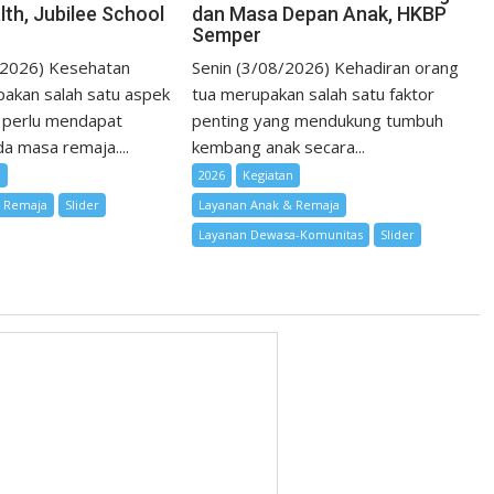
lth, Jubilee School
dan Masa Depan Anak, HKBP
Semper
/2026) Kesehatan
Senin (3/08/2026) Kehadiran orang
akan salah satu aspek
tua merupakan salah satu faktor
 perlu mendapat
penting yang mendukung tumbuh
a masa remaja....
kembang anak secara...
n
2026
Kegiatan
& Remaja
Slider
Layanan Anak & Remaja
Layanan Dewasa-Komunitas
Slider