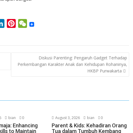
L
P
W
i
i
e
n
n
C
k
t
h
Diskusi Parenting: Pengaruh Gadget Terhadap
e
e
a
Perkembangan Karakter Anak dan Kehidupan Rohaninya,
d
r
t
HKBP Purwakarta
I
e
n
s
t
6
bian
0
August 3, 2026
bian
0
maja: Enhancing
Parent & Kids: Kehadiran Orang
ills to Maintain
Tua dalam Tumbuh Kembang