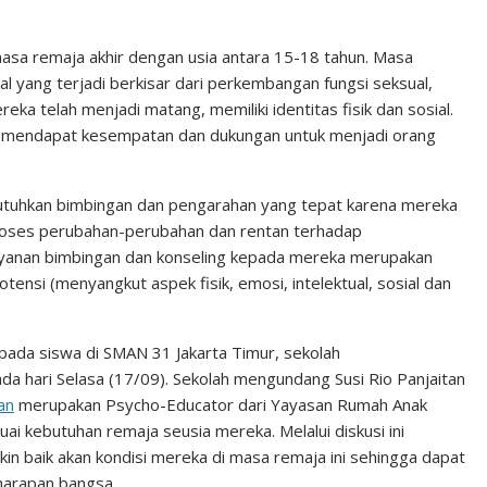
n
n
C
k
t
h
asa remaja akhir dengan usia antara 15-18 tahun. Masa
al yang terjadi berkisar dari perkembangan fungsi seksual,
e
e
a
eka telah menjadi matang, memiliki identitas fisik dan sosial.
d
r
t
 mendapat kesempatan dan dukungan untuk menjadi orang
I
e
n
s
uhkan bimbingan dan pengarahan yang tepat karena mereka
t
roses perubahan-perubahan dan rentan terhadap
yanan bimbingan dan konseling kepada mereka merupakan
si (menyangkut aspek fisik, emosi, intelektual, sosial dan
pada siswa di SMAN 31 Jakarta Timur, sekolah
da hari Selasa (17/09). Sekolah mengundang Susi Rio Panjaitan
an
merupakan Psycho-Educator dari Yayasan Rumah Anak
 kebutuhan remaja seusia mereka. Melalui diskusi ini
n baik akan kondisi mereka di masa remaja ini sehingga dapat
harapan bangsa.