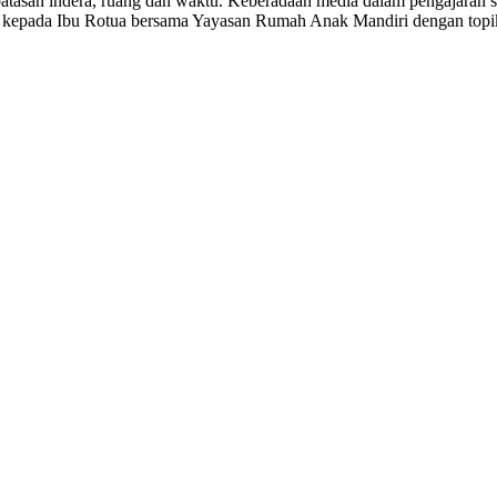
atasan indera, ruang dan waktu. Keberadaan media dalam pengajaran 
akan kepada Ibu Rotua bersama Yayasan Rumah Anak Mandiri dengan topi