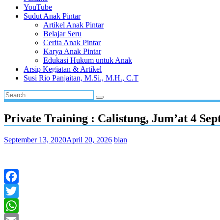
YouTube
Sudut Anak Pintar
Artikel Anak Pintar
Belajar Seru
Cerita Anak Pintar
Karya Anak Pintar
Edukasi Hukum untuk Anak
Arsip Kegiatan & Artikel
Susi Rio Panjaitan, M.Si., M.H., C.T
Private Training : Calistung, Jum’at 4 Se
September 13, 2020
April 20, 2026
bian
Facebook
Twitter