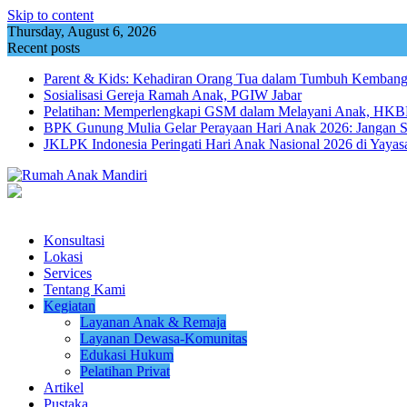
Skip to content
Thursday, August 6, 2026
Recent posts
Parent & Kids: Kehadiran Orang Tua dalam Tumbuh Kemba
Sosialisasi Gereja Ramah Anak, PGIW Jabar
Pelatihan: Memperlengkapi GSM dalam Melayani Anak, HKBP
BPK Gunung Mulia Gelar Perayaan Hari Anak 2026: Jangan 
JKLPK Indonesia Peringati Hari Anak Nasional 2026 di Yayas
Konsultasi
Lokasi
Services
Tentang Kami
Kegiatan
Layanan Anak & Remaja
Layanan Dewasa-Komunitas
Edukasi Hukum
Pelatihan Privat
Artikel
Pustaka