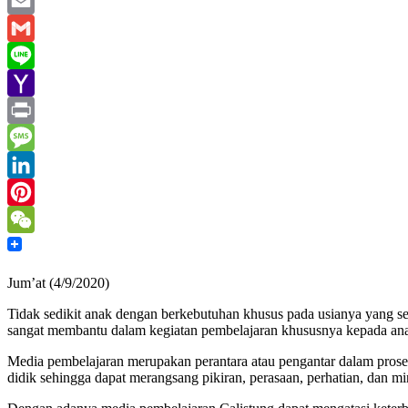
WhatsApp
Email
Gmail
Line
Yahoo
Mail
Print
Message
LinkedIn
Pinterest
WeChat
Jum’at (4/9/2020)
Tidak sedikit anak dengan berkebutuhan khusus pada usianya yang
sangat membantu dalam kegiatan pembelajaran khususnya kepada ana
Media pembelajaran merupakan perantara atau pengantar dalam proses
didik sehingga dapat merangsang pikiran, perasaan, perhatian, dan min