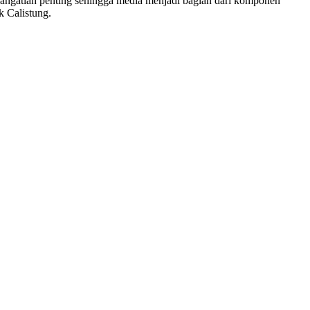
sangatlah penting sehingga media menjadi bagian dari komponen
k Calistung.