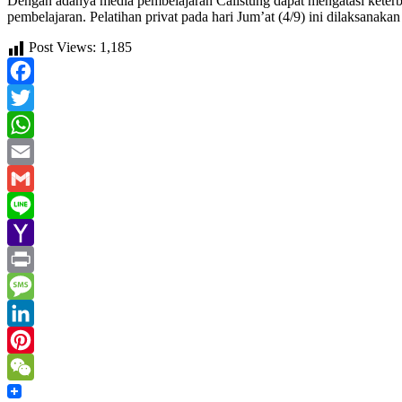
Dengan adanya media pembelajaran Calistung dapat mengatasi keterb
pembelajaran. Pelatihan privat pada hari Jum’at (4/9) ini dilaksan
Post Views:
1,185
Facebook
Twitter
WhatsApp
Email
Gmail
Line
Yahoo
Mail
Print
Message
LinkedIn
Pinterest
WeChat