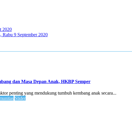
t 2020
s, Rabu 9 September 2020
embang dan Masa Depan Anak, HKBP Semper
faktor penting yang mendukung tumbuh kembang anak secara...
unitas
Slider