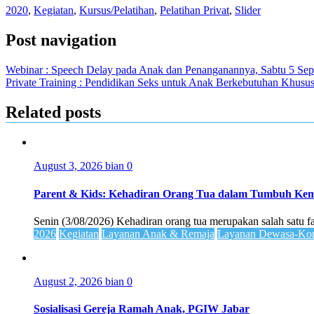
2020
,
Kegiatan
,
Kursus/Pelatihan
,
Pelatihan Privat
,
Slider
Post navigation
Webinar : Speech Delay pada Anak dan Penanganannya, Sabtu 5 Sep
Private Training : Pendidikan Seks untuk Anak Berkebutuhan Khusu
Related posts
August 3, 2026
bian
0
Parent & Kids: Kehadiran Orang Tua dalam Tumbuh K
Senin (3/08/2026) Kehadiran orang tua merupakan salah satu 
2026
Kegiatan
Layanan Anak & Remaja
Layanan Dewasa-Kom
August 2, 2026
bian
0
Sosialisasi Gereja Ramah Anak, PGIW Jabar