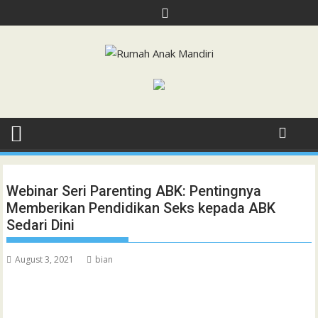
S
k
i
p
t
o
c
o
n
t
e
Webinar Seri Parenting ABK: Pentingnya
n
Memberikan Pendidikan Seks kepada ABK
t
Sedari Dini
August 3, 2021
bian