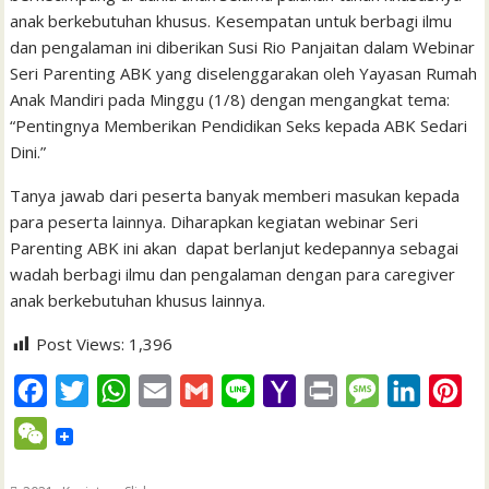
anak berkebutuhan khusus. Kesempatan untuk berbagi ilmu
dan pengalaman ini diberikan Susi Rio Panjaitan dalam Webinar
Seri Parenting ABK yang diselenggarakan oleh Yayasan Rumah
Anak Mandiri pada Minggu (1/8) dengan mengangkat tema:
“Pentingnya Memberikan Pendidikan Seks kepada ABK Sedari
Dini.”
Tanya jawab dari peserta banyak memberi masukan kepada
para peserta lainnya. Diharapkan kegiatan webinar Seri
Parenting ABK ini akan dapat berlanjut kedepannya sebagai
wadah berbagi ilmu dan pengalaman dengan para caregiver
anak berkebutuhan khusus lainnya.
Post Views:
1,396
F
T
W
E
G
L
Y
P
M
L
P
a
w
h
m
m
i
a
r
e
i
i
W
c
i
a
a
a
n
h
i
s
n
n
e