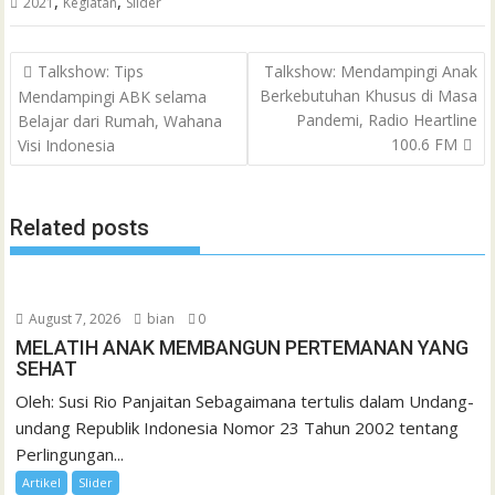
e
t
t
i
i
e
o
n
s
k
t
,
,
2021
Kegiatan
Slider
C
b
t
s
l
l
o
t
a
e
e
h
o
e
A
M
g
d
r
P
Talkshow: Tips
Talkshow: Mendampingi Anak
a
o
Berkebutuhan Khusus di Masa
Mendampingi ABK selama
o
r
p
a
e
I
e
t
Pandemi, Radio Heartline
Belajar dari Rumah, Wahana
s
k
p
i
n
s
100.6 FM
Visi Indonesia
t
l
t
n
a
Related posts
v
i
g
August 7, 2026
bian
0
a
MELATIH ANAK MEMBANGUN PERTEMANAN YANG
t
SEHAT
i
Oleh: Susi Rio Panjaitan Sebagaimana tertulis dalam Undang-
o
undang Republik Indonesia Nomor 23 Tahun 2002 tentang
n
Perlingungan...
Artikel
Slider