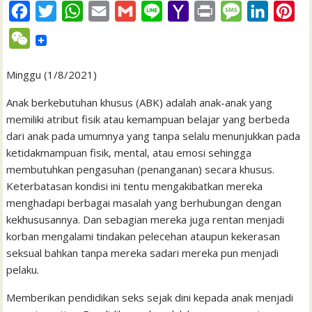
F
T
W
E
G
L
Y
P
M
L
P
a
w
h
m
m
i
a
r
e
i
i
W
c
i
a
a
a
n
h
i
s
n
n
e
e
t
t
i
i
e
o
n
s
k
t
Minggu (1/8/2021)
C
b
t
s
l
l
o
t
a
e
e
h
Anak berkebutuhan khusus (ABK) adalah anak-anak yang
o
e
A
M
g
d
r
memiliki atribut fisik atau kemampuan belajar yang berbeda
a
dari anak pada umumnya yang tanpa selalu menunjukkan pada
o
r
p
a
e
I
e
t
ketidakmampuan fisik, mental, atau emosi sehingga
k
p
i
n
s
membutuhkan pengasuhan (penanganan) secara khusus.
l
t
Keterbatasan kondisi ini tentu mengakibatkan mereka
menghadapi berbagai masalah yang berhubungan dengan
kekhususannya. Dan sebagian mereka juga rentan menjadi
korban mengalami tindakan pelecehan ataupun kekerasan
seksual bahkan tanpa mereka sadari mereka pun menjadi
pelaku.
Memberikan pendidikan seks sejak dini kepada anak menjadi