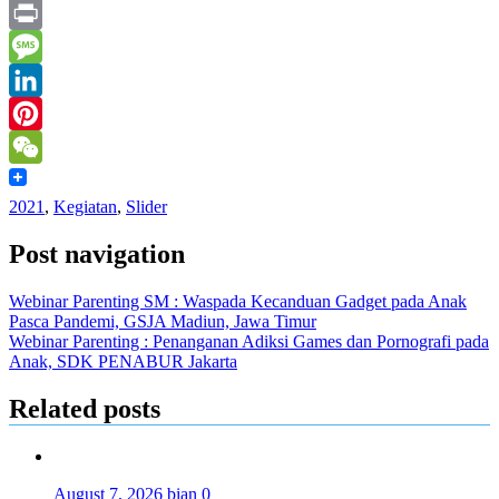
Yahoo
Mail
Print
Message
LinkedIn
Pinterest
WeChat
2021
,
Kegiatan
,
Slider
Post navigation
Webinar Parenting SM : Waspada Kecanduan Gadget pada Anak
Pasca Pandemi, GSJA Madiun, Jawa Timur
Webinar Parenting : Penanganan Adiksi Games dan Pornografi pada
Anak, SDK PENABUR Jakarta
Related posts
August 7, 2026
bian
0