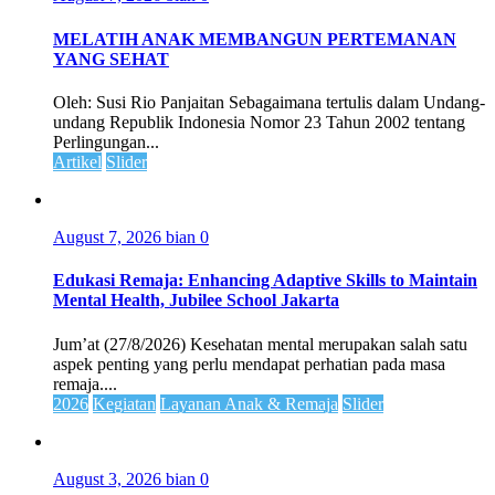
MELATIH ANAK MEMBANGUN PERTEMANAN
YANG SEHAT
Oleh: Susi Rio Panjaitan Sebagaimana tertulis dalam Undang-
undang Republik Indonesia Nomor 23 Tahun 2002 tentang
Perlingungan...
Artikel
Slider
August 7, 2026
bian
0
Edukasi Remaja: Enhancing Adaptive Skills to Maintain
Mental Health, Jubilee School Jakarta
Jum’at (27/8/2026) Kesehatan mental merupakan salah satu
aspek penting yang perlu mendapat perhatian pada masa
remaja....
2026
Kegiatan
Layanan Anak & Remaja
Slider
August 3, 2026
bian
0