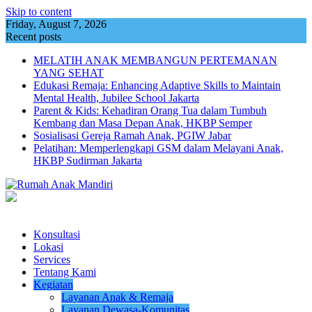
Skip to content
Friday, August 7, 2026
Recent posts
MELATIH ANAK MEMBANGUN PERTEMANAN
YANG SEHAT
Edukasi Remaja: Enhancing Adaptive Skills to Maintain
Mental Health, Jubilee School Jakarta
Parent & Kids: Kehadiran Orang Tua dalam Tumbuh
Kembang dan Masa Depan Anak, HKBP Semper
Sosialisasi Gereja Ramah Anak, PGIW Jabar
Pelatihan: Memperlengkapi GSM dalam Melayani Anak,
HKBP Sudirman Jakarta
Konsultasi
Lokasi
Services
Tentang Kami
Kegiatan
Layanan Anak & Remaja
Layanan Dewasa-Komunitas