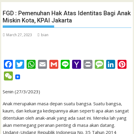
FGD : Pemenuhan Hak Atas Identitas Bagi Anak
Miskin Kota, KPAI Jakarta
March 27, 2023
bian
F
T
W
E
G
L
Y
P
M
L
P
a
w
h
m
m
i
a
r
e
i
i
W
c
i
a
a
a
n
h
i
s
n
n
e
e
t
t
i
i
e
o
n
s
k
t
Senin (27/3/2023)
C
b
t
s
l
l
o
t
a
e
e
h
Anak merupakan masa depan suatu bangsa. Suatu bangsa,
o
e
A
M
g
d
r
kaum, dan keluarga kedepannya akan seperti apa akan sangat
a
ditentukan oleh anak-anak yang ada saat ini. Mereka lah yang
o
r
p
a
e
I
e
t
akan memegang peranan penting di masa akan datang.
k
p
i
n
s
Undang-Undang Republik Indonesia No. 35 Tahun 2014