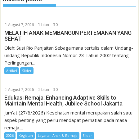
August 7, 2026
bian
0
MELATIH ANAK MEMBANGUN PERTEMANAN YANG
SEHAT
Oleh: Susi Rio Panjaitan Sebagaimana tertulis dalam Undang-
undang Republik Indonesia Nomor 23 Tahun 2002 tentang
Perlingungan...
Artikel
Slider
August 7, 2026
bian
0
Edukasi Remaja: Enhancing Adaptive Skills to
Maintain Mental Health, Jubilee School Jakarta
Jum’at (27/8/2026) Kesehatan mental merupakan salah satu
aspek penting yang perlu mendapat perhatian pada masa
remaja....
2026
Kegiatan
Layanan Anak & Remaja
Slider