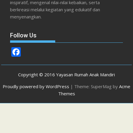
inspiratif, mengenal nilai-nilai kebaikan, serta
berkreasi melalui kegiatan yang edukatif dan
menyenangkan.
Follow Us
F
ac
e
Copyright © 2016 Yayasan Rumah Anak Mandiri
b
Proudly powered by WordPress
|
Theme: SuperMag by
Acme
o
Themes
o
k