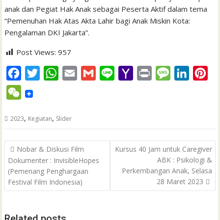
anak dan Pegiat Hak Anak sebagai Peserta Aktif dalam tema
“Pemenuhan Hak Atas Akta Lahir bagi Anak Miskin Kota:
Pengalaman DKI Jakarta”.
Post Views:
957
F
T
W
E
G
L
Y
P
M
L
P
a
w
h
m
m
i
a
r
e
i
i
W
c
i
a
a
a
n
h
i
s
n
n
e
e
t
t
i
i
e
o
n
s
k
t
,
,
2023
Kegiatan
Slider
C
b
t
s
l
l
o
t
a
e
e
h
Post
o
e
A
M
g
d
r
Nobar & Diskusi Film
Kursus 40 Jam untuk Caregiver
a
navigation
ABK : Psikologi &
Dokumenter : InvisibleHopes
o
r
p
a
e
I
e
t
Perkembangan Anak, Selasa
(Pemenang Penghargaan
k
p
i
n
s
28 Maret 2023
Festival Film Indonesia)
l
t
Related posts