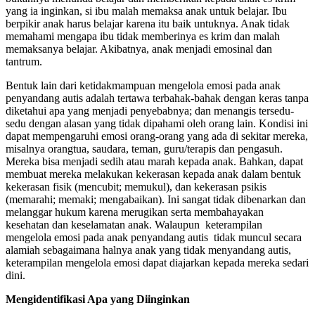
yang ia inginkan, si ibu malah memaksa anak untuk belajar. Ibu
berpikir anak harus belajar karena itu baik untuknya. Anak tidak
memahami mengapa ibu tidak memberinya es krim dan malah
memaksanya belajar. Akibatnya, anak menjadi emosinal dan
tantrum.
Bentuk lain dari ketidakmampuan mengelola emosi pada anak
penyandang autis adalah tertawa terbahak-bahak dengan keras tanpa
diketahui apa yang menjadi penyebabnya; dan menangis tersedu-
sedu dengan alasan yang tidak dipahami oleh orang lain. Kondisi ini
dapat mempengaruhi emosi orang-orang yang ada di sekitar mereka,
misalnya orangtua, saudara, teman, guru/terapis dan pengasuh.
Mereka bisa menjadi sedih atau marah kepada anak. Bahkan, dapat
membuat mereka melakukan kekerasan kepada anak dalam bentuk
kekerasan fisik (mencubit; memukul), dan kekerasan psikis
(memarahi; memaki; mengabaikan). Ini sangat tidak dibenarkan dan
melanggar hukum karena merugikan serta membahayakan
kesehatan dan keselamatan anak. Walaupun keterampilan
mengelola emosi pada anak penyandang autis tidak muncul secara
alamiah sebagaimana halnya anak yang tidak menyandang autis,
keterampilan mengelola emosi dapat diajarkan kepada mereka sedari
dini.
Mengidentifikasi Apa yang Diinginkan