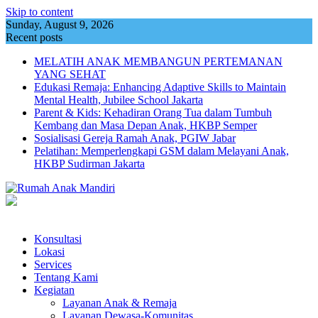
Skip to content
Sunday, August 9, 2026
Recent posts
MELATIH ANAK MEMBANGUN PERTEMANAN
YANG SEHAT
Edukasi Remaja: Enhancing Adaptive Skills to Maintain
Mental Health, Jubilee School Jakarta
Parent & Kids: Kehadiran Orang Tua dalam Tumbuh
Kembang dan Masa Depan Anak, HKBP Semper
Sosialisasi Gereja Ramah Anak, PGIW Jabar
Pelatihan: Memperlengkapi GSM dalam Melayani Anak,
HKBP Sudirman Jakarta
Konsultasi
Lokasi
Services
Tentang Kami
Kegiatan
Layanan Anak & Remaja
Layanan Dewasa-Komunitas