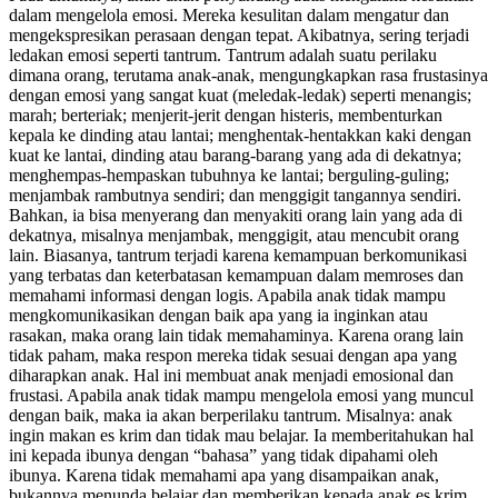
dalam mengelola emosi. Mereka kesulitan dalam mengatur dan
mengekspresikan perasaan dengan tepat. Akibatnya, sering terjadi
ledakan emosi seperti tantrum. Tantrum adalah suatu perilaku
dimana orang, terutama anak-anak, mengungkapkan rasa frustasinya
dengan emosi yang sangat kuat (meledak-ledak) seperti menangis;
marah; berteriak; menjerit-jerit dengan histeris, membenturkan
kepala ke dinding atau lantai; menghentak-hentakkan kaki dengan
kuat ke lantai, dinding atau barang-barang yang ada di dekatnya;
menghempas-hempaskan tubuhnya ke lantai; berguling-guling;
menjambak rambutnya sendiri; dan menggigit tangannya sendiri.
Bahkan, ia bisa menyerang dan menyakiti orang lain yang ada di
dekatnya, misalnya menjambak, menggigit, atau mencubit orang
lain. Biasanya, tantrum terjadi karena kemampuan berkomunikasi
yang terbatas dan keterbatasan kemampuan dalam memroses dan
memahami informasi dengan logis. Apabila anak tidak mampu
mengkomunikasikan dengan baik apa yang ia inginkan atau
rasakan, maka orang lain tidak memahaminya. Karena orang lain
tidak paham, maka respon mereka tidak sesuai dengan apa yang
diharapkan anak. Hal ini membuat anak menjadi emosional dan
frustasi. Apabila anak tidak mampu mengelola emosi yang muncul
dengan baik, maka ia akan berperilaku tantrum. Misalnya: anak
ingin makan es krim dan tidak mau belajar. Ia memberitahukan hal
ini kepada ibunya dengan “bahasa” yang tidak dipahami oleh
ibunya. Karena tidak memahami apa yang disampaikan anak,
bukannya menunda belajar dan memberikan kepada anak es krim