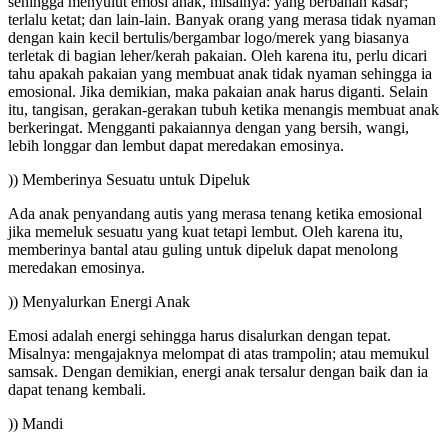
sehingga menyulut emosi anak, misalnya: yang berbahan kasar;
terlalu ketat; dan lain-lain. Banyak orang yang merasa tidak nyaman
dengan kain kecil bertulis/bergambar logo/merek yang biasanya
terletak di bagian leher/kerah pakaian. Oleh karena itu, perlu dicari
tahu apakah pakaian yang membuat anak tidak nyaman sehingga ia
emosional. Jika demikian, maka pakaian anak harus diganti. Selain
itu, tangisan, gerakan-gerakan tubuh ketika menangis membuat anak
berkeringat. Mengganti pakaiannya dengan yang bersih, wangi,
lebih longgar dan lembut dapat meredakan emosinya.
)) Memberinya Sesuatu untuk Dipeluk
Ada anak penyandang autis yang merasa tenang ketika emosional
jika memeluk sesuatu yang kuat tetapi lembut. Oleh karena itu,
memberinya bantal atau guling untuk dipeluk dapat menolong
meredakan emosinya.
)) Menyalurkan Energi Anak
Emosi adalah energi sehingga harus disalurkan dengan tepat.
Misalnya: mengajaknya melompat di atas trampolin; atau memukul
samsak. Dengan demikian, energi anak tersalur dengan baik dan ia
dapat tenang kembali.
)) Mandi