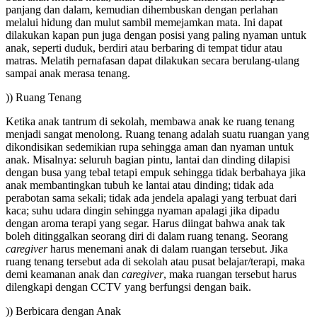
panjang dan dalam, kemudian dihembuskan dengan perlahan
melalui hidung dan mulut sambil memejamkan mata. Ini dapat
dilakukan kapan pun juga dengan posisi yang paling nyaman untuk
anak, seperti duduk, berdiri atau berbaring di tempat tidur atau
matras. Melatih pernafasan dapat dilakukan secara berulang-ulang
sampai anak merasa tenang.
)) Ruang Tenang
Ketika anak tantrum di sekolah, membawa anak ke ruang tenang
menjadi sangat menolong. Ruang tenang adalah suatu ruangan yang
dikondisikan sedemikian rupa sehingga aman dan nyaman untuk
anak. Misalnya: seluruh bagian pintu, lantai dan dinding dilapisi
dengan busa yang tebal tetapi empuk sehingga tidak berbahaya jika
anak membantingkan tubuh ke lantai atau dinding; tidak ada
perabotan sama sekali; tidak ada jendela apalagi yang terbuat dari
kaca; suhu udara dingin sehingga nyaman apalagi jika dipadu
dengan aroma terapi yang segar. Harus diingat bahwa anak tak
boleh ditinggalkan seorang diri di dalam ruang tenang. Seorang
caregiver
harus menemani anak di dalam ruangan tersebut. Jika
ruang tenang tersebut ada di sekolah atau pusat belajar/terapi, maka
demi keamanan anak dan
caregiver
, maka ruangan tersebut harus
dilengkapi dengan CCTV yang berfungsi dengan baik.
)) Berbicara dengan Anak