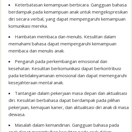
Keterbatasan kemampuan berbicara. Gangguan bahasa
berdampak pada kemampuan anak untuk mengekspresikan
diri secara verbal, yang dapat mempengaruhi kemampuan
komunikasi mereka.
Hambatan membaca dan menulis. Kesulitan dalam
memahami bahasa dapat mempengaruhi kemampuan
membaca dan menulis anak.
Pengaruh pada perkembangan emosional dan
kesehatan. Kesulitan berkomunikasi dapat berkontribusi
pada ketidaknyamanan emosional dan dapat memengaruhi
kesejahteraan mental anak.
Tantangan dalam pekerjaan masa depan dan aktualisasi
diri. Kesulitan berbahasa dapat berdampak pada pilihan
pekerjaan, kemajuan karier, dan aktualisasi diri anak di masa
dewasa.
Masalah dalam kemandirian. Gangguan bahasa pada
anak dapat menimbulkan kesulitan pada anak dalam