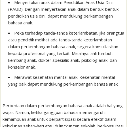
Menyertakan anak dalam Pendidikan Anak Usia Dini
(PAUD). Dengan menyertakan anak dalam bentuk-bentuk
pendidikan usia dini, dapat mendukung perkembangan
bahasa anak.
Peka terhadap tanda-tanda keterlambatan. Jika orangtua
atau pendidik melihat ada tanda-tanda keterlambatan
dalam perkembangan bahasa anak, segera konsultasikan
kepada profesional yang terkait. Misalnya: ahli tumbuh
kembang anak, dokter spesialis anak, psikolog anak, dan
konselor anak.
Merawat kesehatan mental anak. Kesehatan mental
yang baik dapat mendukung perkembangan bahasa anak.
Perbedaan dalam perkembangan bahasa anak adalah hal yang
wajar. Namun, ketika gangguan bahasa memengaruhi
kemampuan anak untuk berpartisipasi secara efektif dalam
kehidupan sehari-hari atau di lingkungan sekolah, berkonsultasi