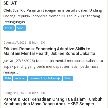
SEHAT
Oleh: Susi Rio Panjaitan Sebagaimana tertulis dalam Undang-
undang Republik Indonesia Nomor 23 Tahun 2002 tentang
Perlingungan...
Artikel
Slider
August 7, 2026
bian
0
Edukasi Remaja: Enhancing Adaptive Skills to
Maintain Mental Health, Jubilee School Jakarta
Jum’at (27/8/2026) Kesehatan mental merupakan salah satu
aspek penting yang perlu mendapat perhatian pada masa
remaja....
2026
Kegiatan
Layanan Anak & Remaja
Slider
August 3, 2026
bian
0
Parent & Kids: Kehadiran Orang Tua dalam Tumbuh
Kembang dan Masa Depan Anak, HKBP Semper