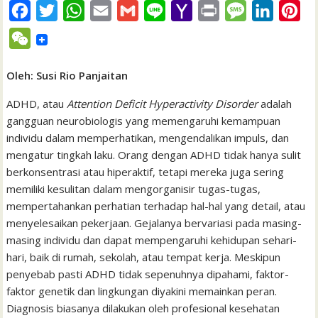
F
T
W
E
G
L
Y
P
M
L
P
a
w
h
m
m
i
a
r
e
i
i
W
c
i
a
a
a
n
h
i
s
n
n
e
e
t
t
i
i
e
o
n
s
k
t
Oleh: Susi Rio Panjaitan
C
b
t
s
l
l
o
t
a
e
e
h
ADHD, atau
Attention Deficit Hyperactivity Disorder
adalah
o
e
A
M
g
d
r
gangguan neurobiologis yang memengaruhi kemampuan
a
individu dalam memperhatikan, mengendalikan impuls, dan
o
r
p
a
e
I
e
t
mengatur tingkah laku. Orang dengan ADHD tidak hanya sulit
k
p
i
n
s
berkonsentrasi atau hiperaktif, tetapi mereka juga sering
l
t
memiliki kesulitan dalam mengorganisir tugas-tugas,
mempertahankan perhatian terhadap hal-hal yang detail, atau
menyelesaikan pekerjaan. Gejalanya bervariasi pada masing-
masing individu dan dapat mempengaruhi kehidupan sehari-
hari, baik di rumah, sekolah, atau tempat kerja. Meskipun
penyebab pasti ADHD tidak sepenuhnya dipahami, faktor-
faktor genetik dan lingkungan diyakini memainkan peran.
Diagnosis biasanya dilakukan oleh profesional kesehatan