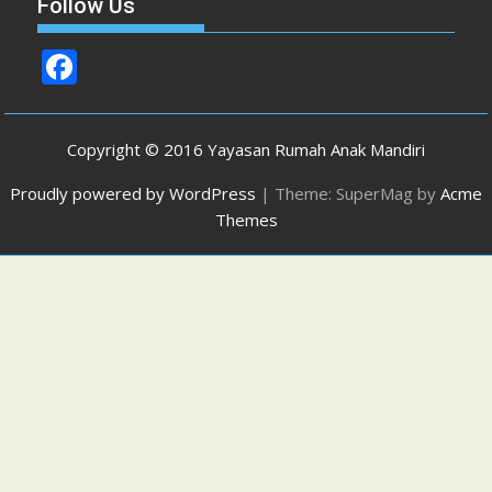
Follow Us
F
ac
e
Copyright © 2016 Yayasan Rumah Anak Mandiri
b
Proudly powered by WordPress
|
Theme: SuperMag by
Acme
o
Themes
o
k