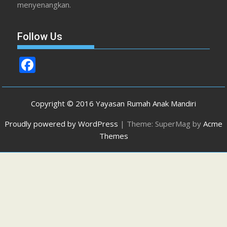
menyenangkan.
Follow Us
F
ac
e
Copyright © 2016 Yayasan Rumah Anak Mandiri
b
Proudly powered by WordPress
|
Theme: SuperMag by
Acme
o
Themes
o
k