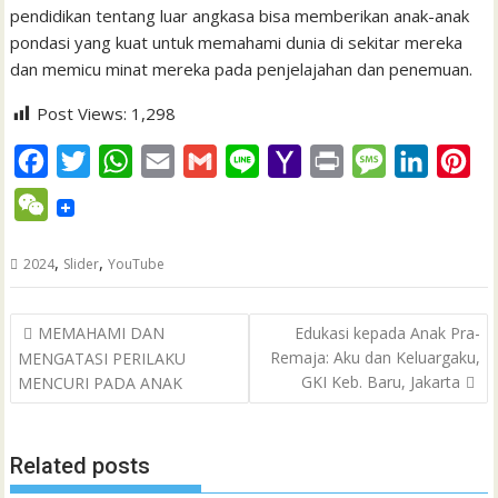
pendidikan tentang luar angkasa bisa memberikan anak-anak
pondasi yang kuat untuk memahami dunia di sekitar mereka
dan memicu minat mereka pada penjelajahan dan penemuan.
Post Views:
1,298
F
T
W
E
G
L
Y
P
M
L
P
a
w
h
m
m
i
a
r
e
i
i
W
c
i
a
a
a
n
h
i
s
n
n
e
e
t
t
i
i
e
o
n
s
k
t
,
,
2024
Slider
YouTube
C
b
t
s
l
l
o
t
a
e
e
h
Post
o
e
A
M
g
d
r
MEMAHAMI DAN
Edukasi kepada Anak Pra-
a
navigation
Remaja: Aku dan Keluargaku,
MENGATASI PERILAKU
o
r
p
a
e
I
e
t
GKI Keb. Baru, Jakarta
MENCURI PADA ANAK
k
p
i
n
s
l
t
Related posts