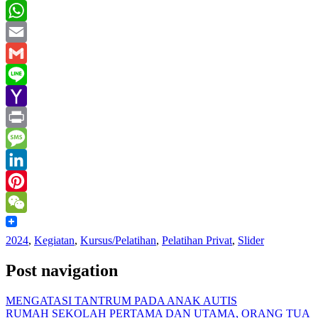
Twitter
WhatsApp
Email
Gmail
Line
Yahoo
Mail
Print
Message
LinkedIn
Pinterest
WeChat
2024
,
Kegiatan
,
Kursus/Pelatihan
,
Pelatihan Privat
,
Slider
Post navigation
MENGATASI TANTRUM PADA ANAK AUTIS
RUMAH SEKOLAH PERTAMA DAN UTAMA, ORANG TUA