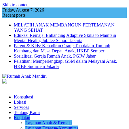
Skip to content
Friday, August 7, 2026
Recent posts
MELATIH ANAK MEMBANGUN PERTEMANAN
YANG SEHAT
Edukasi Remaja: Enhancing Adaptive Skills to Maintain
Mental Health, Jubilee School Jakarta
Parent & Kids: Kehadiran Orang Tua dalam Tumbuh
Kembang dan Masa Depan Anak, HKBP Semper
Sosialisasi Gereja Ramah Anak, PGIW Jabar
Pelatihan: Memperlengkapi GSM dalam Melayani Anak,
HKBP Sudirman Jakarta
Konsultasi
Lokasi
Services
Tentang Kami
Kegiatan
Layanan Anak & Remaja
Layanan Dewasa-Komunitas