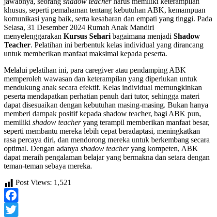
jawabnya, seorang
shadow teacher
harus memiliki keterampilan
khusus, seperti pemahaman tentang kebutuhan ABK, kemampuan
komunikasi yang baik, serta kesabaran dan empati yang tinggi. Pada
Selasa, 31 Desember 2024 Rumah Anak Mandiri
menyelenggarakan
Kursus Sehari
bagaimana menjadi
Shadow
Teacher
. Pelatihan ini berbentuk kelas individual yang dirancang
untuk memberikan manfaat maksimal kepada peserta.
Melalui pelatihan ini, para caregiver atau pendamping ABK
memperoleh wawasan dan keterampilan yang diperlukan untuk
mendukung anak secara efektif. Kelas individual memungkinkan
peserta mendapatkan perhatian penuh dari tutor, sehingga materi
dapat disesuaikan dengan kebutuhan masing-masing. Bukan hanya
memberi dampak positif kepada shadow teacher, bagi ABK pun,
memiliki
shadow teacher
yang terampil memberikan manfaat besar,
seperti membantu mereka lebih cepat beradaptasi, meningkatkan
rasa percaya diri, dan mendorong mereka untuk berkembang secara
optimal. Dengan adanya
shadow teacher
yang kompeten, ABK
dapat meraih pengalaman belajar yang bermakna dan setara dengan
teman-teman sebaya mereka.
Post Views:
1,521
Facebook