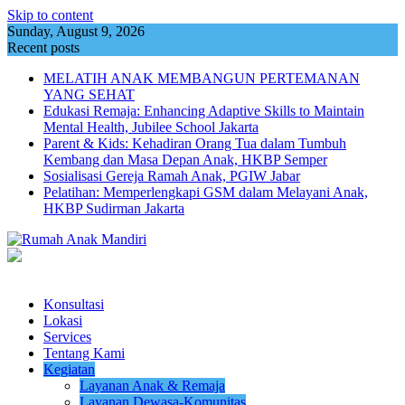
Skip to content
Sunday, August 9, 2026
Recent posts
MELATIH ANAK MEMBANGUN PERTEMANAN
YANG SEHAT
Edukasi Remaja: Enhancing Adaptive Skills to Maintain
Mental Health, Jubilee School Jakarta
Parent & Kids: Kehadiran Orang Tua dalam Tumbuh
Kembang dan Masa Depan Anak, HKBP Semper
Sosialisasi Gereja Ramah Anak, PGIW Jabar
Pelatihan: Memperlengkapi GSM dalam Melayani Anak,
HKBP Sudirman Jakarta
Konsultasi
Lokasi
Services
Tentang Kami
Kegiatan
Layanan Anak & Remaja
Layanan Dewasa-Komunitas