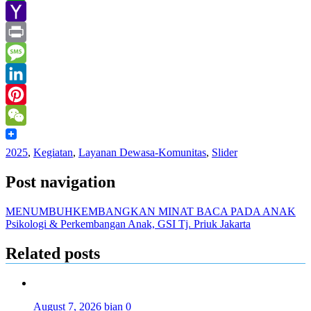
Line
Yahoo
Mail
Print
Message
LinkedIn
Pinterest
WeChat
2025
,
Kegiatan
,
Layanan Dewasa-Komunitas
,
Slider
Post navigation
MENUMBUHKEMBANGKAN MINAT BACA PADA ANAK
Psikologi & Perkembangan Anak, GSI Tj. Priuk Jakarta
Related posts
August 7, 2026
bian
0