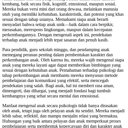
kembang, baik secara fisik, kognitif, emosional, maupun sosial.
Mereka bukan versi mini dari orang dewasa, melainkan manusia
utuh yang memiliki kebutuhan, karakteristik, dan potensi yang khas
sesuai dengan tahap usianya. Memahami siapa anak berarti
menyadari bahwa setiap anak unik—baik dalam cara berpikir,
merasakan, merespons lingkungan, maupun dalam kecepatan
perkembangannya. Dengan mengenali aspek ini, pendekatan
terhadap anak menjadi lebih tepat sasaran dan penuh kasih.
Para pendidik, guru sekolah minggu, dan pendamping anak
memegang peranan penting dalam pembentukan karakter dan
perkembangan anak. Oleh karena itu, mereka wajib mengenal siapa
anak yang mereka layani agar dapat memberikan bimbingan yang
sesuai dengan kebutuhan anak. Pemahaman terhadap psikologi dan
tahap perkembangan anak membantu mereka menyusun metode
pembelajaran dan komunikasi yang efektif, serta mencegah
pendekatan yang salah. Bagi anak, hal ini memberi rasa aman,
dimengerti, dan dihargai, yang menjadi fondasi bagi tumbuh
kembangnya yang sehat secara mental dan emosional.
Manfaat mengenal anak secara psikologis tidak hanya dirasakan
oleh anak, tetapi juga oleh pelayan anak itu sendiri. Mereka menjadi
lebih sabar, reflektif, dan mampu menjalin relasi yang bermakna.
Hubungan yang baik antara pelayan dan anak memperkuat proses
pembelajaran serta membentuk kepercayaan diri dan karakter anak