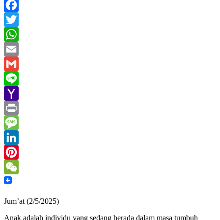
Facebook
Twitter
WhatsApp
Email
Gmail
Line
Yahoo
Mail
Print
Message
LinkedIn
Pinterest
WeChat
Jum’at (2/5/2025)
Anak adalah individu yang sedang berada dalam masa tumbuh