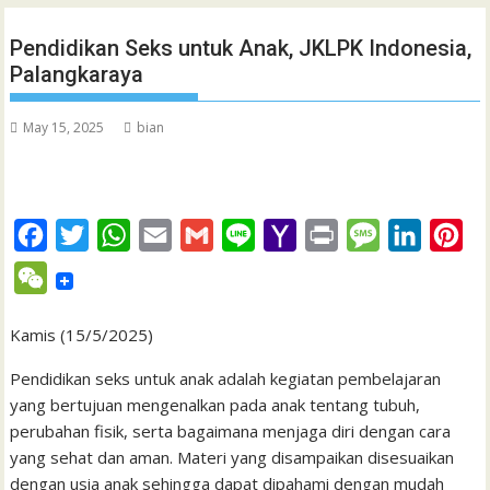
Pendidikan Seks untuk Anak, JKLPK Indonesia,
Palangkaraya
May 15, 2025
bian
F
T
W
E
G
L
Y
P
M
L
P
a
w
h
m
m
i
a
r
e
i
i
W
c
i
a
a
a
n
h
i
s
n
n
e
e
t
t
i
i
e
o
n
s
k
t
Kamis (15/5/2025)
C
b
t
s
l
l
o
t
a
e
e
h
Pendidikan seks untuk anak adalah kegiatan pembelajaran
o
e
A
M
g
d
r
yang bertujuan mengenalkan pada anak tentang tubuh,
a
perubahan fisik, serta bagaimana menjaga diri dengan cara
o
r
p
a
e
I
e
t
yang sehat dan aman. Materi yang disampaikan disesuaikan
k
p
i
n
s
dengan usia anak sehingga dapat dipahami dengan mudah