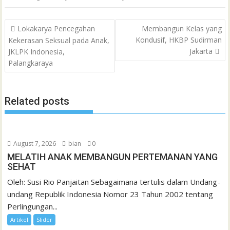
C
b
t
s
l
l
o
t
a
e
e
h
Post
o
e
A
M
g
d
r
Lokakarya Pencegahan
Membangun Kelas yang
a
navigation
Kondusif, HKBP Sudirman
Kekerasan Seksual pada Anak,
o
r
p
a
e
I
e
t
Jakarta
JKLPK Indonesia,
k
p
i
n
s
Palangkaraya
l
t
Related posts
August 7, 2026
bian
0
MELATIH ANAK MEMBANGUN PERTEMANAN YANG
SEHAT
Oleh: Susi Rio Panjaitan Sebagaimana tertulis dalam Undang-
undang Republik Indonesia Nomor 23 Tahun 2002 tentang
Perlingungan...
Artikel
Slider