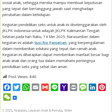
sosial anak, sehingga mereka mampu membuat keputusan
yang tepat dan bertanggung jawab saat menghadapi
perubahan dalam kehidupan.
Kegiatan pendidikan seks untuk anak ini diselenggarakan oleh
JKLPK Indonesia untuk wilayah JKLPK Kalimantan Tengah
Selatan pada hari Rabu, 14 Mei 2025. Narasumber dalam
kegiatan ini adalah
Susi Rio Panjaitan
, yang berpengalaman
dalam memberikan edukasi yang tepat dan ramah anak.
Kegiatan ini diharapkan dapat memberikan manfaat besar bagi
anak-anak dan orang tua dalam memahami pentingnya
pendidikan seks yang sehat dan aman.
Post Views:
840
F
T
W
E
G
L
Y
P
M
L
P
a
w
h
m
m
i
a
r
e
i
i
W
c
i
a
a
a
n
h
i
s
n
n
e
e
t
t
i
i
e
o
n
s
k
t
,
,
,
2025
Kegiatan
Layanan Anak & Remaja
Slider