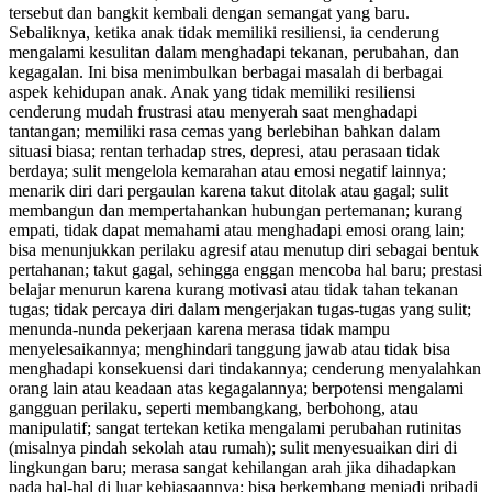
tersebut dan bangkit kembali dengan semangat yang baru.
Sebaliknya, ketika anak tidak memiliki resiliensi, ia cenderung
mengalami kesulitan dalam menghadapi tekanan, perubahan, dan
kegagalan. Ini bisa menimbulkan berbagai masalah di berbagai
aspek kehidupan anak. Anak yang tidak memiliki resiliensi
cenderung mudah frustrasi atau menyerah saat menghadapi
tantangan; memiliki rasa cemas yang berlebihan bahkan dalam
situasi biasa; rentan terhadap stres, depresi, atau perasaan tidak
berdaya; sulit mengelola kemarahan atau emosi negatif lainnya;
menarik diri dari pergaulan karena takut ditolak atau gagal; sulit
membangun dan mempertahankan hubungan pertemanan; kurang
empati, tidak dapat memahami atau menghadapi emosi orang lain;
bisa menunjukkan perilaku agresif atau menutup diri sebagai bentuk
pertahanan; takut gagal, sehingga enggan mencoba hal baru; prestasi
belajar menurun karena kurang motivasi atau tidak tahan tekanan
tugas; tidak percaya diri dalam mengerjakan tugas-tugas yang sulit;
menunda-nunda pekerjaan karena merasa tidak mampu
menyelesaikannya; menghindari tanggung jawab atau tidak bisa
menghadapi konsekuensi dari tindakannya; cenderung menyalahkan
orang lain atau keadaan atas kegagalannya; berpotensi mengalami
gangguan perilaku, seperti membangkang, berbohong, atau
manipulatif; sangat tertekan ketika mengalami perubahan rutinitas
(misalnya pindah sekolah atau rumah); sulit menyesuaikan diri di
lingkungan baru; merasa sangat kehilangan arah jika dihadapkan
pada hal-hal di luar kebiasaannya; bisa berkembang menjadi pribadi