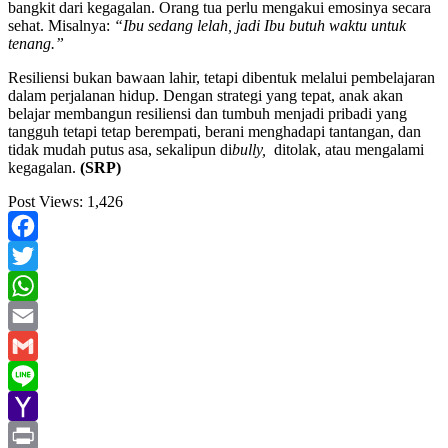
bangkit dari kegagalan. Orang tua perlu mengakui emosinya secara
sehat. Misalnya:
“Ibu sedang lelah, jadi Ibu butuh waktu untuk
tenang.”
Resiliensi bukan bawaan lahir, tetapi dibentuk melalui pembelajaran
dalam perjalanan hidup. Dengan strategi yang tepat, anak akan
belajar membangun resiliensi dan tumbuh menjadi pribadi yang
tangguh tetapi tetap berempati, berani menghadapi tantangan, dan
tidak mudah putus asa, sekalipun di
bully,
ditolak, atau mengalami
kegagalan.
(SRP)
Post Views:
1,426
Facebook
Twitter
WhatsApp
Email
Gmail
Line
Yahoo