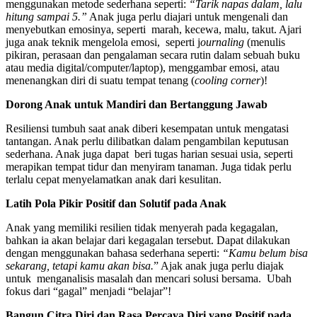
menggunakan metode sederhana seperti:
“Tarik napas dalam, lalu
hitung sampai 5.”
Anak juga perlu diajari untuk mengenali dan
menyebutkan emosinya, seperti marah, kecewa, malu, takut. Ajari
juga anak teknik mengelola emosi, seperti j
ournaling
(menulis
pikiran, perasaan dan pengalaman secara rutin dalam sebuah buku
atau media digital/computer/laptop), menggambar emosi, atau
menenangkan diri di suatu tempat tenang (
cooling corner
)!
Dorong Anak untuk Mandiri dan Bertanggung Jawab
Resiliensi tumbuh saat anak diberi kesempatan untuk mengatasi
tantangan. Anak perlu dilibatkan dalam pengambilan keputusan
sederhana. Anak juga dapat beri tugas harian sesuai usia, seperti
merapikan tempat tidur dan menyiram tanaman. Juga tidak perlu
terlalu cepat menyelamatkan anak dari kesulitan.
Latih Pola Pikir Positif dan Solutif pada Anak
Anak yang memiliki resilien tidak menyerah pada kegagalan,
bahkan ia akan belajar dari kegagalan tersebut. Dapat dilakukan
dengan menggunakan bahasa sederhana seperti:
“Kamu belum bisa
sekarang, tetapi kamu akan bisa.
” Ajak anak juga perlu diajak
untuk menganalisis masalah dan mencari solusi bersama. Ubah
fokus dari “gagal” menjadi “belajar”!
Bangun Citra Diri dan Rasa Percaya Diri yang Positif pada