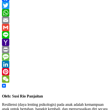
Facebook
Twitter
WhatsApp
Email
Gmail
Line
Yahoo
Mail
Print
Message
LinkedIn
Pinterest
WeChat
Oleh: Susi Rio Panjaitan
Resiliensi (daya lenting psikologis) pada anak adalah kemampuan
anak untuk bertahan, bangkit kembali, dan menyesuaikan diri secara