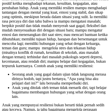
positif ketika menghadapi tekanan, kesulitan, kegagalan, atau
perubahan hidup. Anak yang memiliki resilien mampu menghadapi
tantangan dengan mental yang kuat, emosi yang stabil, dan sikap
yang optimis, meskipun berada dalam situasi yang sulit. Ia memiliki
rasa percaya diri dan tahu bahwa ia mampu mengatasi masalah;
berpikir positif dan tidak mudah menyerah saat gagal; fleksibel dan
mudah menyesuaikan diri dengan situasi baru; mampu mengatur
emosi dan menenangkan diri saat stres; mau mencari bantuan ketika
dibutuhkan; memiliki tujuan hidup, harapan dan bersemangat untuk
mencoba lagi; memiliki hubungan yang sehat dengan keluarga,
teman dan guru; mampu mengelola stres dan tekanan hidup
(misalnya konflik di rumah, kesulitan di sekolah, atau masalah
dengan teman); terhindar dari masalah psikologis seperti depresi,
kecemasan, atau rendah diri; mampu belajar dari kegagalan, bukan
terpuruk karenanya. Contoh anak yang memiliki resiliensi:
Seorang anak yang gagal dalam ujian tidak langsung merasa
dirinya bodoh, tapi justru bertanya, “Apa yang bisa aku
pelajari dari ini?” lalu berusaha memperbaiki diri.
Anak yang ditolak oleh teman tidak menarik diri, tapi belajar
bagaimana membangun hubungan yang sehat dengan orang
lain.
Anak yang mempunyai resiliensi bukan berarti tidak pernah sedih
atau kecewa. Namun, ia tahu bagaimana mengelola perasaan