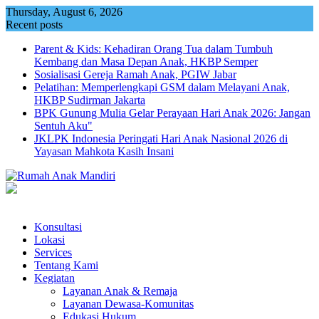
Skip
Thursday, August 6, 2026
to
Recent posts
content
Parent & Kids: Kehadiran Orang Tua dalam Tumbuh
Kembang dan Masa Depan Anak, HKBP Semper
Sosialisasi Gereja Ramah Anak, PGIW Jabar
Pelatihan: Memperlengkapi GSM dalam Melayani Anak,
HKBP Sudirman Jakarta
BPK Gunung Mulia Gelar Perayaan Hari Anak 2026: Jangan
Sentuh Aku"
JKLPK Indonesia Peringati Hari Anak Nasional 2026 di
Yayasan Mahkota Kasih Insani
Konsultasi
Lokasi
Services
Tentang Kami
Kegiatan
Layanan Anak & Remaja
Layanan Dewasa-Komunitas
Edukasi Hukum