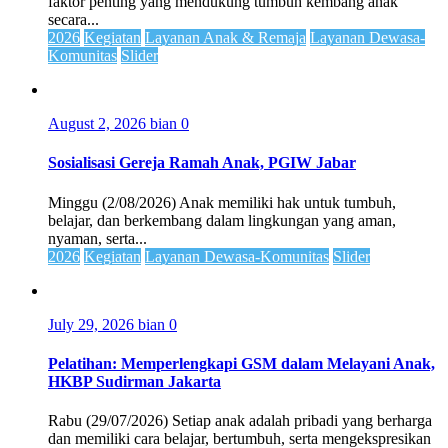
faktor penting yang mendukung tumbuh kembang anak
secara...
2026
Kegiatan
Layanan Anak & Remaja
Layanan Dewasa-
Komunitas
Slider
August 2, 2026
bian
0
Sosialisasi Gereja Ramah Anak, PGIW Jabar
Minggu (2/08/2026) Anak memiliki hak untuk tumbuh,
belajar, dan berkembang dalam lingkungan yang aman,
nyaman, serta...
2026
Kegiatan
Layanan Dewasa-Komunitas
Slider
July 29, 2026
bian
0
Pelatihan: Memperlengkapi GSM dalam Melayani Anak,
HKBP Sudirman Jakarta
Rabu (29/07/2026) Setiap anak adalah pribadi yang berharga
dan memiliki cara belajar, bertumbuh, serta mengekspresikan