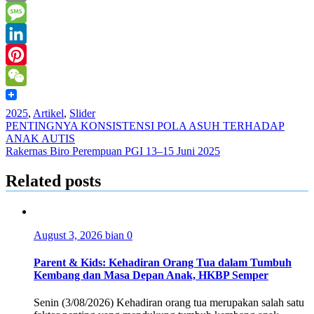
Mail
Print
Message
LinkedIn
Pinterest
WeChat
2025
,
Artikel
,
Slider
Post
PENTINGNYA KONSISTENSI POLA ASUH TERHADAP
ANAK AUTIS
navigation
Rakernas Biro Perempuan PGI 13–15 Juni 2025
Related posts
August 3, 2026
bian
0
Parent & Kids: Kehadiran Orang Tua dalam Tumbuh
Kembang dan Masa Depan Anak, HKBP Semper
Senin (3/08/2026) Kehadiran orang tua merupakan salah satu