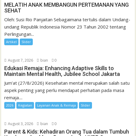
MELATIH ANAK MEMBANGUN PERTEMANAN YANG
SEHAT
Oleh: Susi Rio Panjaitan Sebagaimana tertulis dalam Undang-
undang Republik Indonesia Nomor 23 Tahun 2002 tentang
Perlingungan...
Artikel
Slider
August 7, 2026
bian
0
Edukasi Remaja: Enhancing Adaptive Skills to
Maintain Mental Health, Jubilee School Jakarta
Jum’at (27/8/2026) Kesehatan mental merupakan salah satu
aspek penting yang perlu mendapat perhatian pada masa
remaja....
2026
Kegiatan
Layanan Anak & Remaja
Slider
August 3, 2026
bian
0
Parent & Kids: Kehadiran Orang Tua dalam Tumbuh