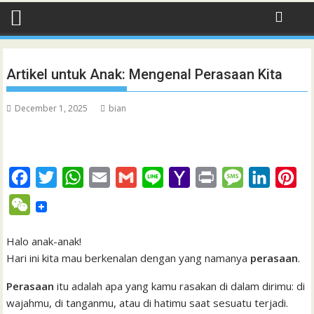
Artikel untuk Anak: Mengenal Perasaan Kita
December 1, 2025
bian
F
T
W
E
G
L
Y
P
M
L
P
a
w
h
m
m
i
a
r
e
i
i
W
c
i
a
a
a
n
h
i
s
n
n
e
e
t
t
i
i
e
o
n
s
k
t
Halo anak-anak!
C
Hari ini kita mau berkenalan dengan yang namanya
perasaan
.
b
t
s
l
l
o
t
a
e
e
h
o
e
A
M
g
d
r
Perasaan
itu adalah apa yang kamu rasakan di dalam dirimu: di
a
wajahmu, di tanganmu, atau di hatimu saat sesuatu terjadi.
o
r
p
a
e
I
e
t