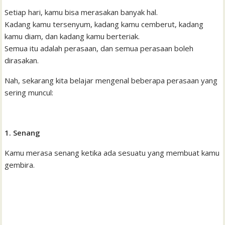
k
p
i
n
s
Setiap hari, kamu bisa merasakan banyak hal.
l
t
Kadang kamu tersenyum, kadang kamu cemberut, kadang
kamu diam, dan kadang kamu berteriak.
Semua itu adalah perasaan, dan semua perasaan boleh
dirasakan.
Nah, sekarang kita belajar mengenal beberapa perasaan yang
sering muncul:
1. Senang
Kamu merasa senang ketika ada sesuatu yang membuat kamu
gembira.