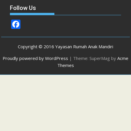
Follow Us
F
ac
e
Copyright © 2016 Yayasan Rumah Anak Mandiri
b
Proudly powered by WordPress
|
Theme: SuperMag by
Acme
o
Themes
o
k