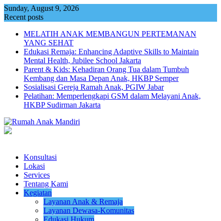
Skip
Sunday, August 9, 2026
to
Recent posts
content
MELATIH ANAK MEMBANGUN PERTEMANAN
YANG SEHAT
Edukasi Remaja: Enhancing Adaptive Skills to Maintain
Mental Health, Jubilee School Jakarta
Parent & Kids: Kehadiran Orang Tua dalam Tumbuh
Kembang dan Masa Depan Anak, HKBP Semper
Sosialisasi Gereja Ramah Anak, PGIW Jabar
Pelatihan: Memperlengkapi GSM dalam Melayani Anak,
HKBP Sudirman Jakarta
Konsultasi
Lokasi
Services
Tentang Kami
Kegiatan
Layanan Anak & Remaja
Layanan Dewasa-Komunitas
Edukasi Hukum