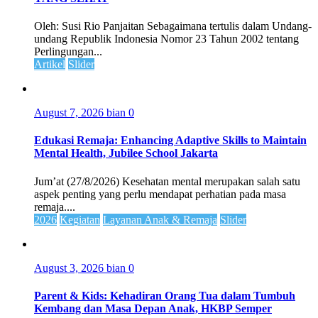
Oleh: Susi Rio Panjaitan Sebagaimana tertulis dalam Undang-
undang Republik Indonesia Nomor 23 Tahun 2002 tentang
Perlingungan...
Artikel
Slider
August 7, 2026
bian
0
Edukasi Remaja: Enhancing Adaptive Skills to Maintain
Mental Health, Jubilee School Jakarta
Jum’at (27/8/2026) Kesehatan mental merupakan salah satu
aspek penting yang perlu mendapat perhatian pada masa
remaja....
2026
Kegiatan
Layanan Anak & Remaja
Slider
August 3, 2026
bian
0
Parent & Kids: Kehadiran Orang Tua dalam Tumbuh
Kembang dan Masa Depan Anak, HKBP Semper