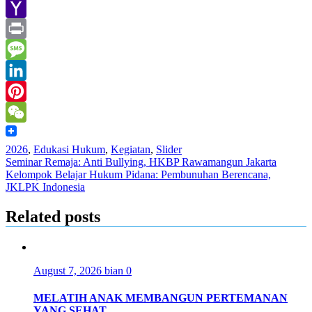
Line
Yahoo
Mail
Print
Message
LinkedIn
Pinterest
WeChat
2026
,
Edukasi Hukum
,
Kegiatan
,
Slider
Post
Seminar Remaja: Anti Bullying, HKBP Rawamangun Jakarta
Kelompok Belajar Hukum Pidana: Pembunuhan Berencana,
navigation
JKLPK Indonesia
Related posts
August 7, 2026
bian
0
MELATIH ANAK MEMBANGUN PERTEMANAN
YANG SEHAT