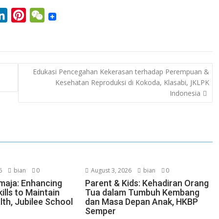
L
P
W
i
i
e
n
n
C
k
t
h
Edukasi Pencegahan Kekerasan terhadap Perempuan &
e
e
a
Kesehatan Reproduksi di Kokoda, Klasabi, JKLPK
d
r
t
Indonesia
I
e
n
s
t
6
bian
0
August 3, 2026
bian
0
maja: Enhancing
Parent & Kids: Kehadiran Orang
ills to Maintain
Tua dalam Tumbuh Kembang
lth, Jubilee School
dan Masa Depan Anak, HKBP
Semper