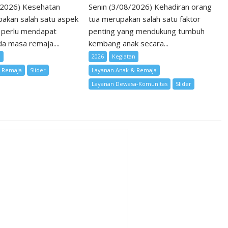
/2026) Kesehatan
Senin (3/08/2026) Kehadiran orang
akan salah satu aspek
tua merupakan salah satu faktor
 perlu mendapat
penting yang mendukung tumbuh
a masa remaja....
kembang anak secara...
n
2026
Kegiatan
& Remaja
Slider
Layanan Anak & Remaja
Layanan Dewasa-Komunitas
Slider