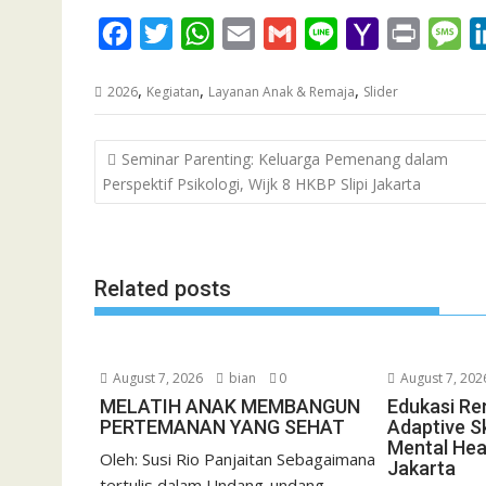
F
T
W
E
G
L
Y
P
M
a
w
h
m
m
i
a
r
e
,
,
,
2026
Kegiatan
Layanan Anak & Remaja
Slider
c
i
a
a
a
n
h
i
s
e
t
t
i
i
e
o
n
s
Post
Seminar Parenting: Keluarga Pemenang dalam
b
t
s
l
l
o
t
a
navigation
Perspektif Psikologi, Wijk 8 HKBP Slipi Jakarta
o
e
A
M
g
o
r
p
a
e
k
p
i
Related posts
l
August 7, 2026
bian
0
August 7, 202
MELATIH ANAK MEMBANGUN
Edukasi Re
PERTEMANAN YANG SEHAT
Adaptive Sk
Mental Hea
Oleh: Susi Rio Panjaitan Sebagaimana
Jakarta
tertulis dalam Undang-undang