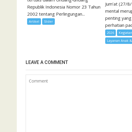
Jum’at (27/8
Republik Indonesia Nomor 23 Tahun
mental merup
2002 tentang Perlingungan...
penting yang
Artikel
Slider
perhatian pad
2026
Kegiata
Layanan Anak 
LEAVE A COMMENT