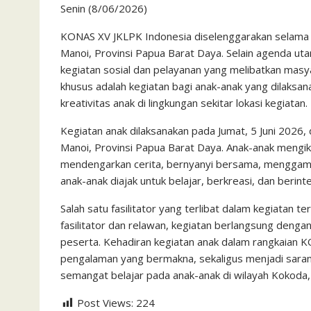
Senin (8/06/2026)
c
i
a
a
a
n
h
i
s
e
t
t
i
i
e
o
n
s
KONAS XV JKLPK Indonesia diselenggarakan selama sa
Manoi, Provinsi Papua Barat Daya. Selain agenda ut
b
t
s
l
l
o
t
a
kegiatan sosial dan pelayanan yang melibatkan masy
o
e
A
M
g
khusus adalah kegiatan bagi anak-anak yang dilaks
o
r
p
a
e
kreativitas anak di lingkungan sekitar lokasi kegiatan.
k
p
i
Kegiatan anak dilaksanakan pada Jumat, 5 Juni 2026, 
l
Manoi, Provinsi Papua Barat Daya. Anak-anak mengik
mendengarkan cerita, bernyanyi bersama, menggamba
anak-anak diajak untuk belajar, berkreasi, dan berin
Salah satu fasilitator yang terlibat dalam kegiatan 
fasilitator dan relawan, kegiatan berlangsung denga
peserta. Kehadiran kegiatan anak dalam rangkaian
pengalaman yang bermakna, sekaligus menjadi sara
semangat belajar pada anak-anak di wilayah Kokoda, 
Post Views:
224