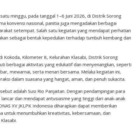
n
n
C
k
t
h
tu minggu, pada tanggal 1–6 Juni 2026, di Distrik Sorong
ama konvensi nasional, panitia juga mengadakan berbagai
e
e
a
arakat setempat. Salah satu kegiatan yang mendapat perhatian
d
r
t
anakan sebagai bentuk kepedulian terhadap tumbuh kembang dan
I
e
n
s
di Kokoda, Kilometer 8, Kelurahan Klasabi, Distrik Sorong
t
uti berbagai aktivitas yang edukatif dan menyenangkan, seperti
r, mewarnai, serta menari bersama. Melalui kegiatan ini,
teraksi dalam suasana yang hangat, aman, dan penuh sukacita.
tersebut adalah Susi Rio Panjaitan. Dengan pendampingan para
n lancar dan mendapat antusiasme yang tinggi dari anak-anak
 KONAS XV JKLPK Indonesia diharapkan dapat memberikan
na untuk menumbuhkan kreativitas, kebersamaan, dan
Klasabi.