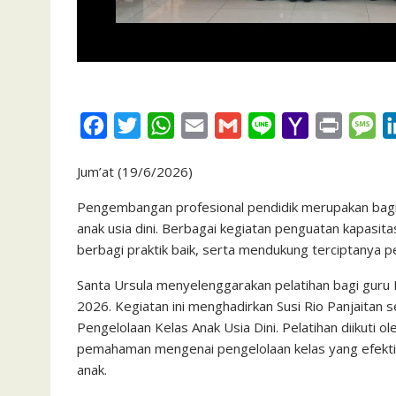
F
T
W
E
G
L
Y
P
M
a
w
h
m
m
i
a
r
e
Jum’at (19/6/2026)
c
i
a
a
a
n
h
i
s
e
t
t
i
i
e
o
n
s
Pengembangan profesional pendidik merupakan bagia
anak usia dini. Berbagai kegiatan penguatan kapasi
b
t
s
l
l
o
t
a
berbagi praktik baik, serta mendukung terciptanya 
o
e
A
M
g
o
r
p
a
e
Santa Ursula menyelenggarakan pelatihan bagi guru
2026. Kegiatan ini menghadirkan Susi Rio Panjaitan 
k
p
i
Pengelolaan Kelas Anak Usia Dini. Pelatihan diikuti
l
pemahaman mengenai pengelolaan kelas yang efekti
anak.