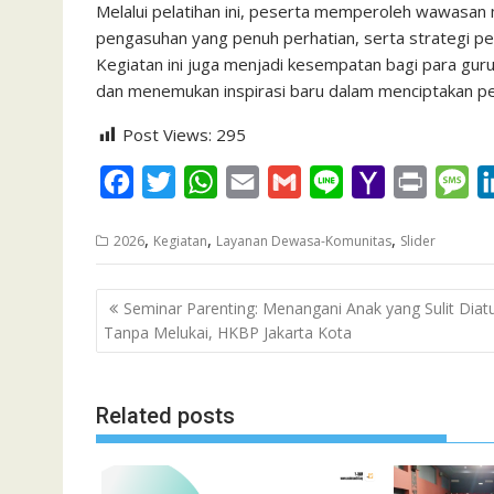
Melalui pelatihan ini, peserta memperoleh wawasan
pengasuhan yang penuh perhatian, serta strategi pem
Kegiatan ini juga menjadi kesempatan bagi para guru
dan menemukan inspirasi baru dalam menciptakan pe
Post Views:
295
F
T
W
E
G
L
Y
P
M
a
w
h
m
m
i
a
r
e
,
,
,
2026
Kegiatan
Layanan Dewasa-Komunitas
Slider
c
i
a
a
a
n
h
i
s
e
t
t
i
i
e
o
n
s
Post
Seminar Parenting: Menangani Anak yang Sulit Diat
b
t
s
l
l
o
t
a
navigation
Tanpa Melukai, HKBP Jakarta Kota
o
e
A
M
g
o
r
p
a
e
k
p
i
Related posts
l