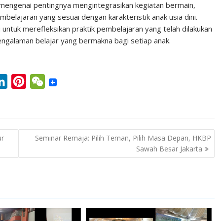
 mengenai pentingnya mengintegrasikan kegiatan bermain,
belajaran yang sesuai dengan karakteristik anak usia dini.
 untuk merefleksikan praktik pembelajaran yang telah dilakukan
ngalaman belajar yang bermakna bagi setiap anak.
L
P
W
i
i
e
n
n
C
k
t
h
ur
Seminar Remaja: Pilih Teman, Pilih Masa Depan, HKBP
e
e
a
Sawah Besar Jakarta
d
r
t
I
e
n
s
t