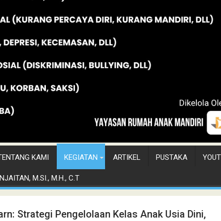
TENTANG KAMI
KEGIATAN
ARTIKEL
PUSTAKA
YOUT
JAITAN, M.SI., M.H., C.T
arn: Strategi Pengelolaan Kelas Anak Usia Dini,