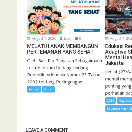
August 7, 2026
bian
0
August 7, 20
MELATIH ANAK MEMBANGUN
Edukasi Re
PERTEMANAN YANG SEHAT
Adaptive Sk
Mental Hea
Oleh: Susi Rio Panjaitan Sebagaimana
Jakarta
tertulis dalam Undang-undang
Jum’at (27/8
Republik Indonesia Nomor 23 Tahun
mental merup
2002 tentang Perlingungan...
penting yang
Artikel
Slider
perhatian pad
2026
Kegiata
Layanan Anak 
LEAVE A COMMENT