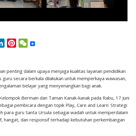
L
P
W
i
i
e
n
n
C
k
t
h
n penting dalam upaya menjaga kualitas layanan pendidikan
tas guru secara berkala dilakukan untuk memperkaya wawasan,
e
e
a
pengalaman belajar yang menyenangkan bagi anak.
d
r
t
I
e
 Kelompok Bermain dan Taman Kanak-kanak pada Rabu, 17 Juni
sebagai pembicara dengan topik Play, Care and Learn: Strategi
n
s
 oleh para guru Santa Ursula sebagai wadah untuk memperdalam
t
f, hangat, dan responsif terhadap kebutuhan perkembangan