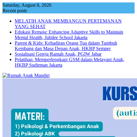
Skip
Saturday, August 8, 2026
to
Recent posts
content
MELATIH ANAK MEMBANGUN PERTEMANAN
YANG SEHAT
Edukasi Remaja: Enhancing Adaptive Skills to Maintain
Mental Health, Jubilee School Jakarta
Parent & Kids: Kehadiran Orang Tua dalam Tumbuh
Kembang dan Masa Depan Anak, HKBP Semper
Sosialisasi Gereja Ramah Anak, PGIW Jabar
Pelatihan: Memperlengkapi GSM dalam Melayani Anak,
HKBP Sudirman Jakarta