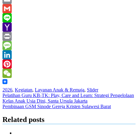
Email
Gmail
Line
Yahoo
Mail
Print
Message
LinkedIn
Pinterest
WeChat
2026
,
Kegiatan
,
Layanan Anak & Remaja
,
Slider
Post
Pelatihan Guru KB-TK: Play, Care and Learn: Strategi Pengelolaan
Kelas Anak Usia Dini, Santa Ursula Jakarta
navigation
Pembinaan GSM Sinode Gereja Kristen Sulawesi Barat
Related posts