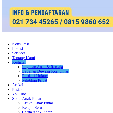
Konsultasi
Lokasi
Services
Tentang Kami
Kegiatan
Layanan Anak & Remaja
Layanan Dewasa-Komunitas
Edukasi Hukum
Pelatihan Privat
Artikel
Pustaka
YouTube
Sudut Anak Pintar
Artikel Anak Pintar
Belajar Seru
Cerita Anak Pintar