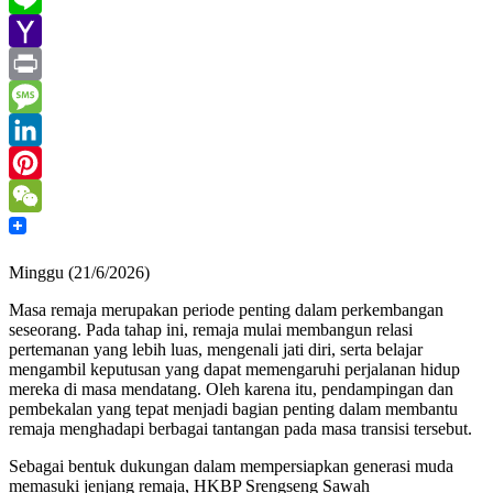
Line
Yahoo
Mail
Print
Message
LinkedIn
Pinterest
WeChat
Minggu (21/6/2026)
Masa remaja merupakan periode penting dalam perkembangan
seseorang. Pada tahap ini, remaja mulai membangun relasi
pertemanan yang lebih luas, mengenali jati diri, serta belajar
mengambil keputusan yang dapat memengaruhi perjalanan hidup
mereka di masa mendatang. Oleh karena itu, pendampingan dan
pembekalan yang tepat menjadi bagian penting dalam membantu
remaja menghadapi berbagai tantangan pada masa transisi tersebut.
Sebagai bentuk dukungan dalam mempersiapkan generasi muda
memasuki jenjang remaja, HKBP Srengseng Sawah