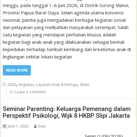
minggu, pada tanggal 1–6 Juni 2026, di Distrik Sorong Manoi,
Provinsi Papua Barat Daya. Selain agenda utama konvensi
nasional, panitia juga mengadakan berbagai kegiatan sosial
dan pelayanan yang melibatkan masyarakat setempat. Salah
satu kegiatan yang mendapat perhatian khusus adalah
kegiatan bagi anak-anak yang dilaksanakan sebagai bentuk
kepedulian terhadap tumbuh kembang dan kreativitas anak di
lingkungan sekitar lokasi kegiatan.
READ MORE
,
,
,
2026
Kegiatan
Layanan Anak & Remaja
Slider
Leave a comment
Seminar Parenting: Keluarga Pemenang dalam
Perspektif Psikologi, Wijk 8 HKBP Slipi Jakarta
June 1, 2026
bian
Senin (1/06/2026)