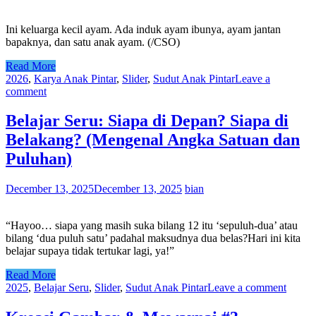
Ini keluarga kecil ayam. Ada induk ayam ibunya, ayam jantan
bapaknya, dan satu anak ayam. (/CSO)
Read More
2026
,
Karya Anak Pintar
,
Slider
,
Sudut Anak Pintar
Leave a
comment
Belajar Seru: Siapa di Depan? Siapa di
Belakang? (Mengenal Angka Satuan dan
Puluhan)
December 13, 2025
December 13, 2025
bian
“Hayoo… siapa yang masih suka bilang 12 itu ‘sepuluh-dua’ atau
bilang ‘dua puluh satu’ padahal maksudnya dua belas?Hari ini kita
belajar supaya tidak tertukar lagi, ya!”
Read More
2025
,
Belajar Seru
,
Slider
,
Sudut Anak Pintar
Leave a comment