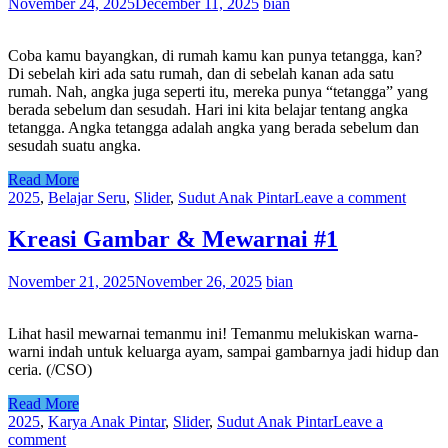
November 24, 2025
December 11, 2025
bian
Coba kamu bayangkan, di rumah kamu kan punya tetangga, kan?
Di sebelah kiri ada satu rumah, dan di sebelah kanan ada satu
rumah. Nah, angka juga seperti itu, mereka punya “tetangga” yang
berada sebelum dan sesudah. Hari ini kita belajar tentang angka
tetangga. Angka tetangga adalah angka yang berada sebelum dan
sesudah suatu angka.
Read More
2025
,
Belajar Seru
,
Slider
,
Sudut Anak Pintar
Leave a comment
Kreasi Gambar & Mewarnai #1
November 21, 2025
November 26, 2025
bian
Lihat hasil mewarnai temanmu ini! Temanmu melukiskan warna-
warni indah untuk keluarga ayam, sampai gambarnya jadi hidup dan
ceria. (/CSO)
Read More
2025
,
Karya Anak Pintar
,
Slider
,
Sudut Anak Pintar
Leave a
comment