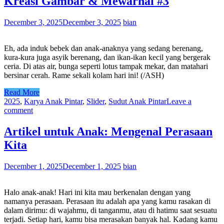
Kreasi Gambar & Mewarnai #3
December 3, 2025
December 3, 2025
bian
Eh, ada induk bebek dan anak-anaknya yang sedang berenang,
kura-kura juga asyik berenang, dan ikan-ikan kecil yang bergerak
ceria. Di atas air, bunga seperti lotus tampak mekar, dan matahari
bersinar cerah. Rame sekali kolam hari ini! (/ASH)
Read More
2025
,
Karya Anak Pintar
,
Slider
,
Sudut Anak Pintar
Leave a
comment
Artikel untuk Anak: Mengenal Perasaan
Kita
December 1, 2025
December 1, 2025
bian
Halo anak-anak! Hari ini kita mau berkenalan dengan yang
namanya perasaan. Perasaan itu adalah apa yang kamu rasakan di
dalam dirimu: di wajahmu, di tanganmu, atau di hatimu saat sesuatu
terjadi. Setiap hari, kamu bisa merasakan banyak hal. Kadang kamu