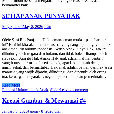
Mari tumbuh bersama menjadi anak yang cerdas, kreatif, dan
berkarakter baik.
SETIAP ANAK PUNYA HAK
May 8, 2026
May 8, 2026
bian
Oleh: Susi Rio Panjaitan Halo teman-teman muda, apa kabar hari
ini? Hari ini kita akan membahas hal yang sangat penting, yaitu hak
anak menurut hukum Indonesia. Setiap Anak Punya Hak Hak ini
dilindungi oleh negara dan hukum, dan tidak boleh dirampas oleh
siapa pun. Apa itu Hak Anak? Hak anak adalah hal-hal penting
yang harus diterima oleh setiap anak, agar bisa tumbuh dengan
aman, sehat, dan bermartabat. Hak anak adalah bagian dari hak asasi
manusia yang wajib dijamin, dilindungi, dan dipenuhi oleh orang
tua, keluarga, masyarakat, negara, pemerintah, dan pemerintah…
Read More
Edukasi Hukum untuk Anak
,
Slider
Leave a comment
Kreasi Gambar & Mewarnai #4
January 8, 2026
January 8, 2026
bian