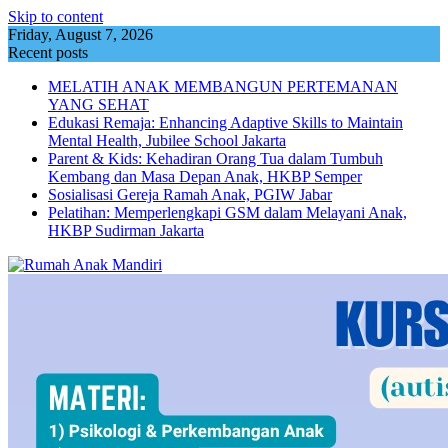
Skip to content
Friday, August 7, 2026
Recent posts
MELATIH ANAK MEMBANGUN PERTEMANAN
YANG SEHAT
Edukasi Remaja: Enhancing Adaptive Skills to Maintain
Mental Health, Jubilee School Jakarta
Parent & Kids: Kehadiran Orang Tua dalam Tumbuh
Kembang dan Masa Depan Anak, HKBP Semper
Sosialisasi Gereja Ramah Anak, PGIW Jabar
Pelatihan: Memperlengkapi GSM dalam Melayani Anak,
HKBP Sudirman Jakarta