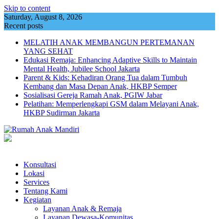
Skip to content
Saturday, August 8, 2026
Recent posts
MELATIH ANAK MEMBANGUN PERTEMANAN
YANG SEHAT
Edukasi Remaja: Enhancing Adaptive Skills to Maintain
Mental Health, Jubilee School Jakarta
Parent & Kids: Kehadiran Orang Tua dalam Tumbuh
Kembang dan Masa Depan Anak, HKBP Semper
Sosialisasi Gereja Ramah Anak, PGIW Jabar
Pelatihan: Memperlengkapi GSM dalam Melayani Anak,
HKBP Sudirman Jakarta
Konsultasi
Lokasi
Services
Tentang Kami
Kegiatan
Layanan Anak & Remaja
Layanan Dewasa-Komunitas