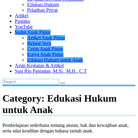
Edukasi Hukum
Pelatihan Privat
Artikel
Pustaka
YouTube
Sudut Anak Pintar
Artikel Anak Pintar
Belajar Seru
Cerita Anak Pintar
Karya Anak Pintar
Edukasi Hukum untuk Anak
Arsip Kegiatan & Artikel
Susi Rio Panjaitan, M.Si., M.H., C.T
Category:
Edukasi Hukum
untuk Anak
Pembelajaran sederhana tentang aturan, hak dan kewajiban anak,
serta nilai keadilan dengan bahasa ramah anak.