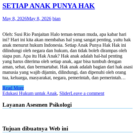
SETIAP ANAK PUNYA HAK
May 8, 2026
May 8, 2026
bian
Oleh: Susi Rio Panjaitan Halo teman-teman muda, apa kabar hari
ini? Hari ini kita akan membahas hal yang sangat penting, yaitu hak
anak menurut hukum Indonesia. Setiap Anak Punya Hak Hak ini
dilindungi oleh negara dan hukum, dan tidak boleh dirampas oleh
siapa pun. Apa itu Hak Anak? Hak anak adalah hal-hal penting
yang harus diterima oleh setiap anak, agar bisa tumbuh dengan
aman, sehat, dan bermartabat. Hak anak adalah bagian dari hak asasi
manusia yang wajib dijamin, dilindungi, dan dipenuhi oleh orang
tua, keluarga, masyarakat, negara, pemerintah, dan pemerintah…
Read More
Edukasi Hukum untuk Anak
,
Slider
Leave a comment
Layanan Asesmen Psikologi
Tujuan dibuatnya Web ini