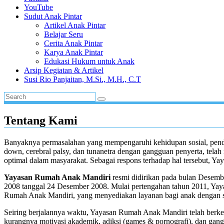
YouTube
Sudut Anak Pintar
Artikel Anak Pintar
Belajar Seru
Cerita Anak Pintar
Karya Anak Pintar
Edukasi Hukum untuk Anak
Arsip Kegiatan & Artikel
Susi Rio Panjaitan, M.Si., M.H., C.T
Tentang Kami
Banyaknya permasalahan yang mempengaruhi kehidupan sosial, pendid
down, cerebral palsy, dan tunanetra dengan gangguan penyerta, tel
optimal dalam masyarakat. Sebagai respons terhadap hal tersebut, Y
Yayasan Rumah Anak Mandiri
resmi didirikan pada bulan Dese
2008 tanggal 24 Desember 2008. Mulai pertengahan tahun 2011, Ya
Rumah Anak Mandiri, yang menyediakan layanan bagi anak dengan s
Seiring berjalannya waktu, Yayasan Rumah Anak Mandiri telah berke
kurangnya motivasi akademik, adiksi (games & pornografi), dan gan