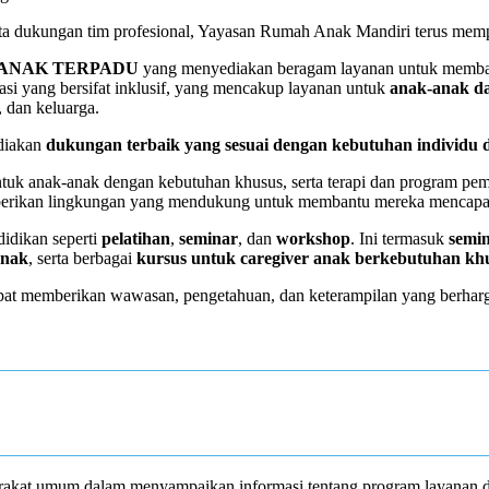
rta dukungan tim profesional, Yayasan Rumah Anak Mandiri terus mem
 ANAK TERPADU
yang menyediakan beragam layanan untuk membant
i yang bersifat inklusif, yang mencakup layanan untuk
anak-anak d
 dan keluarga.
diakan
dukungan terbaik yang sesuai dengan kebutuhan individu 
tuk anak-anak dengan kebutuhan khusus, serta terapi dan program pem
erikan lingkungan yang mendukung untuk membantu mereka mencapai
didikan seperti
pelatihan
,
seminar
, dan
workshop
. Ini termasuk
semi
anak
, serta berbagai
kursus untuk caregiver anak berkebutuhan kh
pat memberikan wawasan, pengetahuan, dan keterampilan yang berharg
akat umum dalam menyampaikan informasi tentang program layanan da