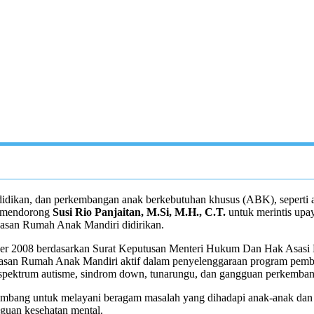
ikan, dan perkembangan anak berkebutuhan khusus (ABK), seperti auti
ah mendorong
Susi Rio Panjaitan, M.Si, M.H., C.T.
untuk merintis up
ayasan Rumah Anak Mandiri didirikan.
mber 2008 berdasarkan Surat Keputusan Menteri Hukum Dan Hak Asa
yasan Rumah Anak Mandiri aktif dalam penyelenggaraan program pemb
pektrum autisme, sindrom down, tunarungu, dan gangguan perkemban
mbang untuk melayani beragam masalah yang dihadapi anak-anak dan re
gguan kesehatan mental.