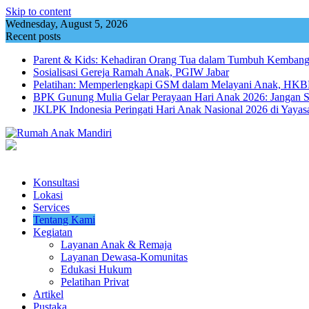
Skip to content
Wednesday, August 5, 2026
Recent posts
Parent & Kids: Kehadiran Orang Tua dalam Tumbuh Kemba
Sosialisasi Gereja Ramah Anak, PGIW Jabar
Pelatihan: Memperlengkapi GSM dalam Melayani Anak, HKBP
BPK Gunung Mulia Gelar Perayaan Hari Anak 2026: Jangan 
JKLPK Indonesia Peringati Hari Anak Nasional 2026 di Yayas
Konsultasi
Lokasi
Services
Tentang Kami
Kegiatan
Layanan Anak & Remaja
Layanan Dewasa-Komunitas
Edukasi Hukum
Pelatihan Privat
Artikel
Pustaka