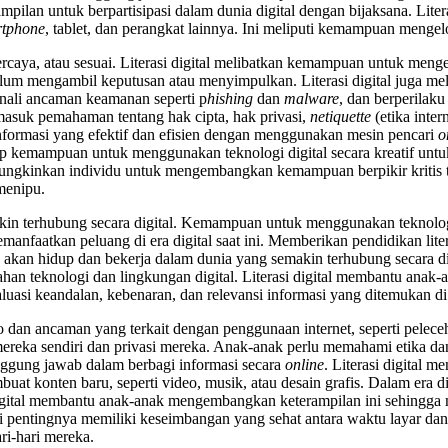
mpilan untuk berpartisipasi dalam dunia digital dengan bijaksana. Li
tphone
, tablet, dan perangkat lainnya. Ini meliputi kemampuan menge
percaya, atau sesuai. Literasi digital melibatkan kemampuan untuk men
m mengambil keputusan atau menyimpulkan. Literasi digital juga mel
ali ancaman keamanan seperti p
hishing
dan
malware
, dan berperilaku
ermasuk pemahaman tentang hak cipta, hak privasi,
netiquette
(etika inte
informasi yang efektif dan efisien dengan menggunakan mesin pencari
o
akup kemampuan untuk menggunakan teknologi digital secara kreatif untu
emungkinkan individu untuk mengembangkan kemampuan berpikir kritis 
 menipu.
kin terhubung secara digital. Kemampuan untuk menggunakan teknologi d
nfaatkan peluang di era digital saat ini. Memberikan pendidikan literas
k akan hidup dan bekerja dalam dunia yang semakin terhubung secara di
an teknologi dan lingkungan digital. Literasi digital membantu anak
uasi keandalan, kebenaran, dan relevansi informasi yang ditemukan di 
o dan ancaman yang terkait dengan penggunaan internet, seperti pelece
ereka sendiri dan privasi mereka. Anak-anak perlu memahami etika dan 
nggung jawab dalam berbagi informasi secara
online
. Literasi digital
uat konten baru, seperti video, musik, atau desain grafis. Dalam era 
si digital membantu anak-anak mengembangkan keterampilan ini sehingg
i pentingnya memiliki keseimbangan yang sehat antara waktu layar da
ri-hari mereka.