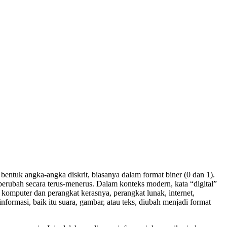
bentuk angka-angka diskrit, biasanya dalam format biner (0 dan 1).
 berubah secara terus-menerus. Dalam konteks modern, kata “digital”
 komputer dan perangkat kerasnya, perangkat lunak, internet,
informasi, baik itu suara, gambar, atau teks, diubah menjadi format