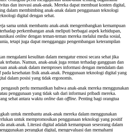
ivitas dan inovasi anak-anak. Mereka dapat membuat konten digital,
penting dalam membimbing anak-anak dalam penggunaan teknologi
knologi digital dengan sehat.
t bekerja sama untuk membantu anak-anak mengembangkan kemampuan
 terhadap perkembangan anak meliputi berbagai aspek kehidupan,
omunikasi
online
dengan teman-teman mereka melalui media sosial,
dunia, tetapi juga dapat mengganggu pengembangan keterampilan
kan mengalami kesulitan dalam mengatur emosi secara sehat jika
ak terbatas. Namun, anak-anak juga rentan terhadap gangguan dan
mpuan anak-anak dalam memproses informasi dengan mendalam dan
if pada kesehatan fisik anak-anak. Penggunaan teknologi digital yang
tal dalam posisi yang tidak ergonomis.
n pengasuh perlu memastikan bahwa anak-anak mereka menggunakan
atau penggunaan yang tidak sah dari informasi pribadi mereka.
ang sehat antara waktu
online
dan
offline
. Penting bagi orangtua
langkah untuk membantu anak-anak mereka dalam menggunakan
iperlukan untuk mempromosikan penggunaan teknologi yang positif
ada anak-anak. Literasi digital adalah kemampuan seseorang dalam
ra menggunakan perangkat digital, mengevaluasi dan memahami