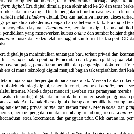
al, terutama komputer dan internet, telah mendominasi berbagai aspek keh
tform digital
. Era digital dimulai pada akhir abad ke-20 dan terus ber
nikasi dalam era digital telah mengalami transformasi besar. Telepon r
 terjadi melalui
platform
digital. Dengan hadirnya internet, akses terh
gga pengetahuan akademis, dengan hanya beberapa klik. Era digital tel
upun penyediaan layanan.
E-commerce
, periklanan digital, dan analitik 
itusi pendidikan yang menawarkan kursus
online
dan sumber belajar digit
reaming
musik dan video telah menggantikan format fisik seperti CD 
bal.
ra digital juga menimbulkan tantangan baru terkait privasi dan keam
i isu yang semakin penting. Pemerintah dan layanan publik juga telah
mbayaran pajak, pendaftaran pemilih, dan pengarsipan dokumen. Era
lah era di mana teknologi digital menjadi bagian tak terpisahkan dari keh
etapi juga sangat berpengaruh pada anak-anak. Mereka bahkan dikenal 
 oleh teknologi digital, seperti internet, perangkat
mobile
, media so
elalui internet. Mereka dapat mencari jawaban atas pertanyaan mereka,
grasikan teknologi digital dalam kurikulum. Ini termasuk penggunaan 
 anak-anak. Anak-anak di era digital diharapkan memiliki keterampil
g baik tentang privasi
online
, dan literasi media. Media sosial dan
plat
 mereka, berbagi pengalaman, dan membangun hubungan secara
online
.
 kecanduan, stres, kecemasan, dan gangguan tidur. Oleh karena itu, p
, pelecehan berbasis
cyber
, intimidasi
online
, dan konten yang tidak pa