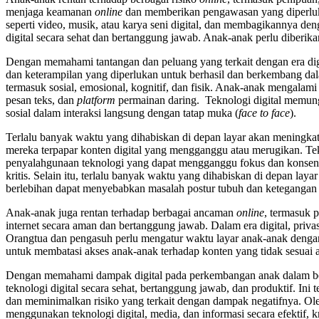
menjaga keamanan
online
dan memberikan pengawasan yang diperlukan.
seperti video, musik, atau karya seni digital, dan membagikannya d
digital secara sehat dan bertanggung jawab. Anak-anak perlu diberika
Dengan memahami tantangan dan peluang yang terkait dengan era di
dan keterampilan yang diperlukan untuk berhasil dan berkembang dal
termasuk sosial, emosional, kognitif, dan fisik. Anak-anak mengalami
pesan teks, dan
platform
permainan daring. Teknologi digital memung
sosial dalam interaksi langsung dengan tatap muka (
face to face
).
Terlalu banyak waktu yang dihabiskan di depan layar akan meningkat
mereka terpapar konten digital yang mengganggu atau merugikan. Te
penyalahgunaan teknologi yang dapat mengganggu fokus dan konsen
kritis. Selain itu, terlalu banyak waktu yang dihabiskan di depan lay
berlebihan dapat menyebabkan masalah postur tubuh dan ketegangan o
Anak-anak juga rentan terhadap berbagai ancaman
online
, termasuk 
internet secara aman dan bertanggung jawab. Dalam era digital, priv
Orangtua dan pengasuh perlu mengatur waktu layar anak-anak denga
untuk membatasi akses anak-anak terhadap konten yang tidak sesuai a
Dengan memahami dampak digital pada perkembangan anak dalam be
teknologi digital secara sehat, bertanggung jawab, dan produktif.
dan meminimalkan risiko yang terkait dengan dampak negatifnya. Oleh
menggunakan teknologi digital, media, dan informasi secara efektif