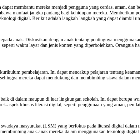
ita dapat membantu mereka menjadi pengguna yang cerdas, aman, dan be
mbawa manfaat jangka panjang bagi kehidupan mereka. Memberikan pen
knologi digital. Berikut adalah langkah-langkah yang dapat diambil un
al kepada anak. Diskusikan dengan anak tentang pentingnya menggunaka
h, seperti waktu layar dan jenis konten yang diperbolehkan. Orangtua
.
m kurikulum pembelajaran. Ini dapat mencakup pelajaran tentang keam
gital sehingga mereka dapat mendukung dan membimbing siswa dalam men
, baik di dalam maupun di luar lingkungan sekolah. Ini dapat berupa
wo
k-aspek khusus literasi digital, seperti penggunaan yang aman, penilaia
a swadaya masyarakat (LSM) yang berfokus pada literasi digital dalam 
membimbing anak-anak mereka dalam menggunakan teknologi digital s