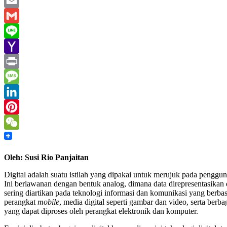
WhatsApp
Email
Gmail
Line
Yahoo
Mail
Print
Message
LinkedIn
Pinterest
WeChat
Oleh: Susi Rio Panjaitan
Digital adalah suatu istilah yang dipakai untuk merujuk pada penggu
Ini berlawanan dengan bentuk analog, dimana data direpresentasikan d
sering diartikan pada teknologi informasi dan komunikasi yang berbas
perangkat
mobile
, media digital seperti gambar dan video, serta berb
yang dapat diproses oleh perangkat elektronik dan komputer.