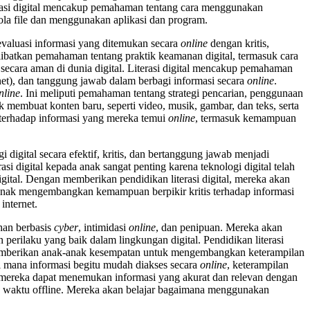
terasi digital mencakup pemahaman tentang cara menggunakan
lola file dan menggunakan aplikasi dan program.
gevaluasi informasi yang ditemukan secara
online
dengan kritis,
ibatkan pemahaman tentang praktik keamanan digital, termasuk cara
 secara aman di dunia digital. Literasi digital mencakup pemahaman
rnet), dan tanggung jawab dalam berbagi informasi secara
online
.
nline
. Ini meliputi pemahaman tentang strategi pencarian, penggunaan
k membuat konten baru, seperti video, musik, gambar, dan teks, serta
terhadap informasi yang mereka temui
online
, termasuk kemampuan
igital secara efektif, kritis, dan bertanggung jawab menjadi
i digital kepada anak sangat penting karena teknologi digital telah
gital. Dengan memberikan pendidikan literasi digital, mereka akan
-anak mengembangkan kemampuan berpikir kritis terhadap informasi
internet.
han berbasis
cyber
, intimidasi
online
, dan penipuan. Mereka akan
perilaku yang baik dalam lingkungan digital. Pendidikan literasi
 memberikan anak-anak kesempatan untuk mengembangkan keterampilan
di mana informasi begitu mudah diakses secara
online
, keterampilan
a mereka dapat menemukan informasi yang akurat dan relevan dengan
n waktu offline. Mereka akan belajar bagaimana menggunakan