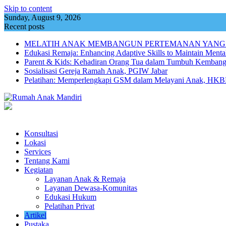
Skip to content
Sunday, August 9, 2026
Recent posts
MELATIH ANAK MEMBANGUN PERTEMANAN YANG
Edukasi Remaja: Enhancing Adaptive Skills to Maintain Mental
Parent & Kids: Kehadiran Orang Tua dalam Tumbuh Kemba
Sosialisasi Gereja Ramah Anak, PGIW Jabar
Pelatihan: Memperlengkapi GSM dalam Melayani Anak, HKBP
Konsultasi
Lokasi
Services
Tentang Kami
Kegiatan
Layanan Anak & Remaja
Layanan Dewasa-Komunitas
Edukasi Hukum
Pelatihan Privat
Artikel
Pustaka