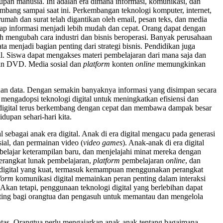
idupan manusia. Ini adalah era dimana informasi, komunikasi, dan
kembang sampai saat ini. Perkembangan teknologi komputer, internet,
umah dan surat telah digantikan oleh email, pesan teks, dan media
adap informasi menjadi lebih mudah dan cepat. Orang dapat dengan
ah mengubah cara industri dan bisnis beroperasi. Banyak perusahaan
data menjadi bagian penting dari strategi bisnis. Pendidikan juga
al. Siswa dapat mengakses materi pembelajaran dari mana saja dan
dan DVD. Media sosial dan
platform
konten
online
memungkinkan
anan data. Dengan semakin banyaknya informasi yang disimpan secara
 mengadopsi teknologi digital untuk meningkatkan efisiensi dan
 digital terus berkembang dengan cepat dan membawa dampak besar
idupan sehari-hari kita.
sebagai anak era digital. Anak di era digital mengacu pada generasi
sial, dan permainan video (
video games
). Anak-anak di era digital
 belajar keterampilan baru, dan menjelajahi minat mereka dengan
perangkat lunak pembelajaran,
platform
pembelajaran
online
, dan
an digital yang kuat, termasuk kemampuan menggunakan perangkat
form
komunikasi digital memainkan peran penting dalam interaksi
 Akan tetapi, penggunaan teknologi digital yang berlebihan dapat
enting bagi orangtua dan pengasuh untuk memantau dan mengelola
ntas. Orangtua perlu mengajarkan anak-anak tentang bagaimana