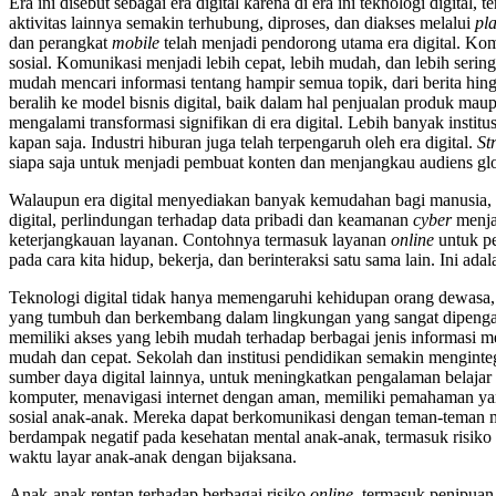
Era ini disebut sebagai era digital karena di era ini teknologi digit
aktivitas lainnya semakin terhubung, diproses, dan diakses melalui
pla
dan perangkat
mobile
telah menjadi pendorong utama era digital. Komu
sosial. Komunikasi menjadi lebih cepat, lebih mudah, dan lebih sering
mudah mencari informasi tentang hampir semua topik, dari berita hin
beralih ke model bisnis digital, baik dalam hal penjualan produk ma
mengalami transformasi signifikan di era digital. Lebih banyak inst
kapan saja. Industri hiburan juga telah terpengaruh oleh era digital.
St
siapa saja untuk menjadi pembuat konten dan menjangkau audiens glo
Walaupun era digital menyediakan banyak kemudahan bagi manusia, e
digital, perlindungan terhadap data pribadi dan keamanan
cyber
menjad
keterjangkauan layanan. Contohnya termasuk layanan
online
untuk pe
pada cara kita hidup, bekerja, dan berinteraksi satu sama lain. Ini ada
Teknologi digital tidak hanya memengaruhi kehidupan orang dewasa, t
yang tumbuh dan berkembang dalam lingkungan yang sangat dipengaruhi
memiliki akses yang lebih mudah terhadap berbagai jenis informasi m
mudah dan cepat. Sekolah dan institusi pendidikan semakin menginte
sumber daya digital lainnya, untuk meningkatkan pengalaman belajar
komputer, menavigasi internet dengan aman, memiliki pemahaman yan
sosial anak-anak. Mereka dapat berkomunikasi dengan teman-teman
berdampak negatif pada kesehatan mental anak-anak, termasuk risiko
waktu layar anak-anak dengan bijaksana.
Anak-anak rentan terhadap berbagai risiko
online
, termasuk penipuan