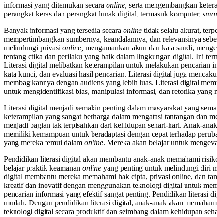
informasi yang ditemukan secara
online
, serta mengembangkan ketera
perangkat keras dan perangkat lunak digital, termasuk komputer,
smar
Banyak informasi yang tersedia secara
online
tidak selalu akurat, ter
mempertimbangkan sumbernya, keandalannya, dan relevansinya sebelu
melindungi privasi
online,
mengamankan akun dan kata sandi, mengen
tentang etika dan perilaku yang baik dalam lingkungan digital. Ini t
Literasi digital melibatkan keterampilan untuk melakukan pencarian 
kata kunci, dan evaluasi hasil pencarian. Literasi digital juga menc
membagikannya dengan audiens yang lebih luas. Literasi digital m
untuk mengidentifikasi bias, manipulasi informasi, dan retorika yang
Literasi digital menjadi semakin penting dalam masyarakat yang sema
keterampilan yang sangat berharga dalam mengatasi tantangan dan mema
menjadi bagian tak terpisahkan dari kehidupan sehari-hari. Anak-ana
memiliki kemampuan untuk beradaptasi dengan cepat terhadap perubah
yang mereka temui dalam
online
. Mereka akan belajar untuk mengeval
Pendidikan literasi digital akan membantu anak-anak memahami risik
belajar praktik keamanan
online
yang penting untuk melindungi diri m
digital membantu mereka memahami hak cipta, privasi online, dan ta
kreatif dan inovatif dengan menggunakan teknologi digital untuk memb
pencarian informasi yang efektif sangat penting. Pendidikan litera
mudah. Dengan pendidikan literasi digital, anak-anak akan memaham
teknologi digital secara produktif dan seimbang dalam kehidupan seha