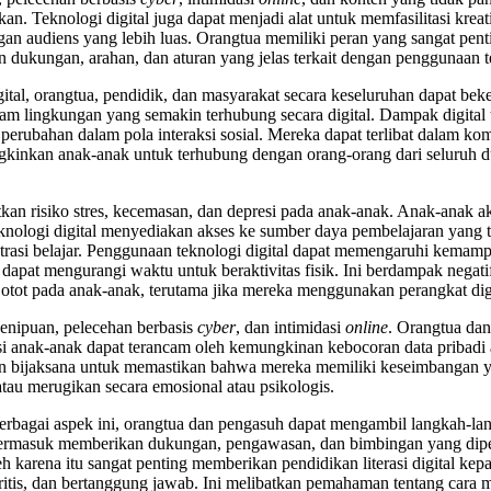
 Teknologi digital juga dapat menjadi alat untuk memfasilitasi kreat
engan audiens yang lebih luas. Orangtua memiliki peran yang sangat 
n dukungan, arahan, dan aturan yang jelas terkait dengan penggunaan te
gital, orangtua, pendidik, dan masyarakat secara keseluruhan dapa
am lingkungan yang semakin terhubung secara digital. Dampak digital
 perubahan dalam pola interaksi sosial. Mereka dapat terlibat dalam k
kinkan anak-anak untuk terhubung dengan orang-orang dari seluruh 
kan risiko stres, kecemasan, dan depresi pada anak-anak. Anak-anak a
knologi digital menyediakan akses ke sumber daya pembelajaran yang t
trasi belajar. Penggunaan teknologi digital dapat memengaruhi kema
ar dapat mengurangi waktu untuk beraktivitas fisik. Ini berdampak negat
tot pada anak-anak, terutama jika mereka menggunakan perangkat digi
penipuan, pelecehan berbasis
cyber
, dan intimidasi
online
. Orangtua da
asi anak-anak dapat terancam oleh kemungkinan kebocoran data pribadi 
n bijaksana untuk memastikan bahwa mereka memiliki keseimbangan y
tau merugikan secara emosional atau psikologis.
rbagai aspek ini, orangtua dan pengasuh dapat mengambil langkah-
 Ini termasuk memberikan dukungan, pengawasan, dan bimbingan yang d
 karena itu sangat penting memberikan pendidikan literasi digital kep
, kritis, dan bertanggung jawab. Ini melibatkan pemahaman tentang ca