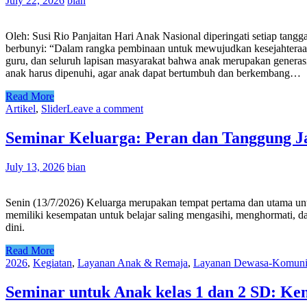
July 22, 2026
bian
Oleh: Susi Rio Panjaitan Hari Anak Nasional diperingati setiap tan
berbunyi: “Dalam rangka pembinaan untuk mewujudkan kesejahteraan 
guru, dan seluruh lapisan masyarakat bahwa anak merupakan generasi p
anak harus dipenuhi, agar anak dapat bertumbuh dan berkembang…
Read More
Artikel
,
Slider
Leave a comment
Seminar Keluarga: Peran dan Tanggung 
July 13, 2026
bian
Senin (13/7/2026) Keluarga merupakan tempat pertama dan utama untu
memiliki kesempatan untuk belajar saling mengasihi, menghormati, d
dini.
Read More
2026
,
Kegiatan
,
Layanan Anak & Remaja
,
Layanan Dewasa-Komuni
Seminar untuk Anak kelas 1 dan 2 SD: Ken