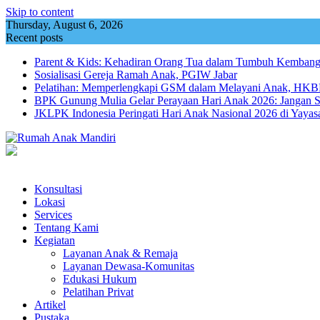
Skip to content
Thursday, August 6, 2026
Recent posts
Parent & Kids: Kehadiran Orang Tua dalam Tumbuh Kemba
Sosialisasi Gereja Ramah Anak, PGIW Jabar
Pelatihan: Memperlengkapi GSM dalam Melayani Anak, HKBP
BPK Gunung Mulia Gelar Perayaan Hari Anak 2026: Jangan 
JKLPK Indonesia Peringati Hari Anak Nasional 2026 di Yayas
Konsultasi
Lokasi
Services
Tentang Kami
Kegiatan
Layanan Anak & Remaja
Layanan Dewasa-Komunitas
Edukasi Hukum
Pelatihan Privat
Artikel
Pustaka