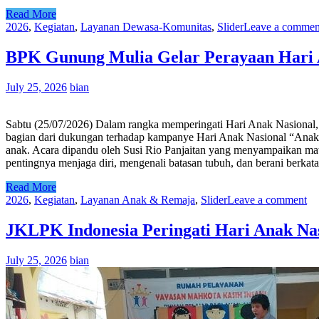
Read More
2026
,
Kegiatan
,
Layanan Dewasa-Komunitas
,
Slider
Leave a commen
BPK Gunung Mulia Gelar Perayaan Hari 
July 25, 2026
bian
Sabtu (25/07/2026) Dalam rangka memperingati Hari Anak Nasional
bagian dari dukungan terhadap kampanye Hari Anak Nasional “Anak 
anak. Acara dipandu oleh Susi Rio Panjaitan yang menyampaikan mater
pentingnya menjaga diri, mengenali batasan tubuh, dan berani berkat
Read More
2026
,
Kegiatan
,
Layanan Anak & Remaja
,
Slider
Leave a comment
JKLPK Indonesia Peringati Hari Anak Nas
July 25, 2026
bian