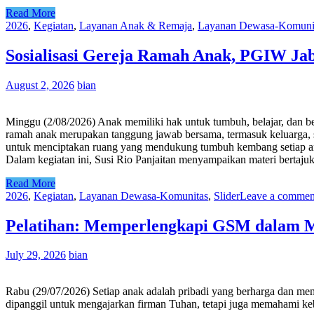
Read More
2026
,
Kegiatan
,
Layanan Anak & Remaja
,
Layanan Dewasa-Komuni
Sosialisasi Gereja Ramah Anak, PGIW Ja
August 2, 2026
bian
Minggu (2/08/2026) Anak memiliki hak untuk tumbuh, belajar, dan b
ramah anak merupakan tanggung jawab bersama, termasuk keluarga, 
untuk menciptakan ruang yang mendukung tumbuh kembang setiap ana
Dalam kegiatan ini, Susi Rio Panjaitan menyampaikan materi berta
Read More
2026
,
Kegiatan
,
Layanan Dewasa-Komunitas
,
Slider
Leave a commen
Pelatihan: Memperlengkapi GSM dalam 
July 29, 2026
bian
Rabu (29/07/2026) Setiap anak adalah pribadi yang berharga dan memi
dipanggil untuk mengajarkan firman Tuhan, tetapi juga memahami keb