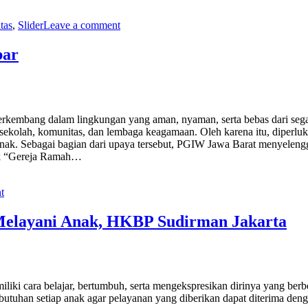
tas
,
Slider
Leave a comment
bar
erkembang dalam lingkungan yang aman, nyaman, serta bebas dari seg
sekolah, komunitas, dan lembaga keagamaan. Oleh karena itu, diperl
k. Sebagai bagian dari upaya tersebut, PGIW Jawa Barat menyelengg
juk “Gereja Ramah…
t
Melayani Anak, HKBP Sudirman Jakarta
liki cara belajar, bertumbuh, serta mengekspresikan dirinya yang ber
utuhan setiap anak agar pelayanan yang diberikan dapat diterima deng