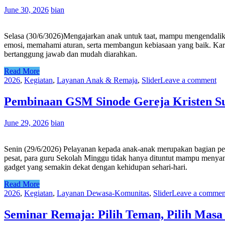
June 30, 2026
bian
Selasa (30/6/3026)Mengajarkan anak untuk taat, mampu mengendalikan
emosi, memahami aturan, serta membangun kebiasaan yang baik. Kar
bertanggung jawab dan mudah diarahkan.
Read More
2026
,
Kegiatan
,
Layanan Anak & Remaja
,
Slider
Leave a comment
Pembinaan GSM Sinode Gereja Kristen Su
June 29, 2026
bian
Senin (29/6/2026) Pelayanan kepada anak-anak merupakan bagian pe
pesat, para guru Sekolah Minggu tidak hanya dituntut mampu menyam
gadget yang semakin dekat dengan kehidupan sehari-hari.
Read More
2026
,
Kegiatan
,
Layanan Dewasa-Komunitas
,
Slider
Leave a commen
Seminar Remaja: Pilih Teman, Pilih Mas