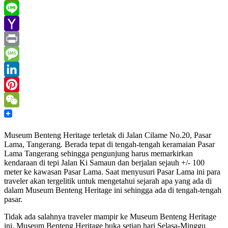
Gmail
Line
Yahoo
Mail
Print
Message
LinkedIn
Pinterest
WeChat
Museum Benteng Heritage terletak di Jalan Cilame No.20, Pasar
Lama, Tangerang. Berada tepat di tengah-tengah keramaian Pasar
Lama Tangerang sehingga pengunjung harus memarkirkan
kendaraan di tepi Jalan Ki Samaun dan berjalan sejauh +/- 100
meter ke kawasan Pasar Lama. Saat menyusuri Pasar Lama ini para
traveler akan tergelitik untuk mengetahui sejarah apa yang ada di
dalam Museum Benteng Heritage ini sehingga ada di tengah-tengah
pasar.
Tidak ada salahnya traveler mampir ke Museum Benteng Heritage
ini. Museum Benteng Heritage buka setiap hari Selasa-Minggu