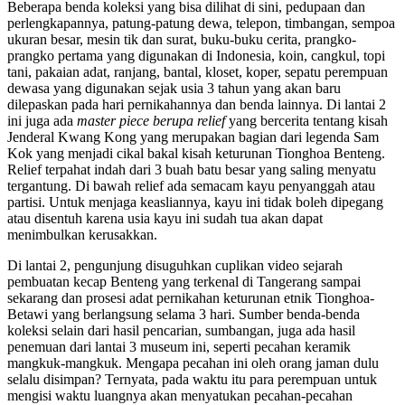
Beberapa benda koleksi yang bisa dilihat di sini, pedupaan dan
perlengkapannya, patung-patung dewa, telepon, timbangan, sempoa
ukuran besar, mesin tik dan surat, buku-buku cerita, prangko-
prangko pertama yang digunakan di Indonesia, koin, cangkul, topi
tani, pakaian adat, ranjang, bantal, kloset, koper, sepatu perempuan
dewasa yang digunakan sejak usia 3 tahun yang akan baru
dilepaskan pada hari pernikahannya dan benda lainnya. Di lantai 2
ini juga ada
master piece berupa relief
yang bercerita tentang kisah
Jenderal Kwang Kong yang merupakan bagian dari legenda Sam
Kok yang menjadi cikal bakal kisah keturunan Tionghoa Benteng.
Relief terpahat indah dari 3 buah batu besar yang saling menyatu
tergantung. Di bawah relief ada semacam kayu penyanggah atau
partisi. Untuk menjaga keasliannya, kayu ini tidak boleh dipegang
atau disentuh karena usia kayu ini sudah tua akan dapat
menimbulkan kerusakkan.
Di lantai 2, pengunjung disuguhkan cuplikan video sejarah
pembuatan kecap Benteng yang terkenal di Tangerang sampai
sekarang dan prosesi adat pernikahan keturunan etnik Tionghoa-
Betawi yang berlangsung selama 3 hari. Sumber benda-benda
koleksi selain dari hasil pencarian, sumbangan, juga ada hasil
penemuan dari lantai 3 museum ini, seperti pecahan keramik
mangkuk-mangkuk. Mengapa pecahan ini oleh orang jaman dulu
selalu disimpan? Ternyata, pada waktu itu para perempuan untuk
mengisi waktu luangnya akan menyatukan pecahan-pecahan