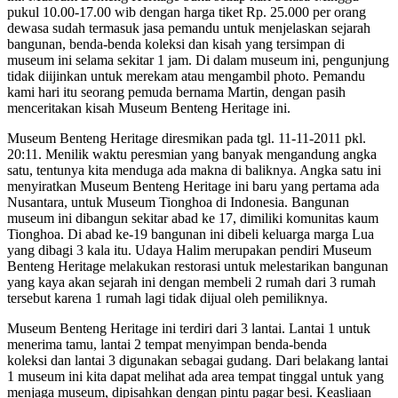
pukul 10.00-17.00 wib dengan harga tiket Rp. 25.000 per orang
dewasa sudah termasuk jasa pemandu untuk menjelaskan sejarah
bangunan, benda-benda koleksi dan kisah yang tersimpan di
museum ini selama sekitar 1 jam. Di dalam museum ini, pengunjung
tidak diijinkan untuk merekam atau mengambil photo. Pemandu
kami hari itu seorang pemuda bernama Martin, dengan pasih
menceritakan kisah Museum Benteng Heritage ini.
Museum Benteng Heritage diresmikan pada tgl. 11-11-2011 pkl.
20:11. Menilik waktu peresmian yang banyak mengandung angka
satu, tentunya kita menduga ada makna di baliknya. Angka satu ini
menyiratkan Museum Benteng Heritage ini baru yang pertama ada
Nusantara, untuk Museum Tionghoa di Indonesia. Bangunan
museum ini dibangun sekitar abad ke 17, dimiliki komunitas kaum
Tionghoa. Di abad ke-19 bangunan ini dibeli keluarga marga Lua
yang dibagi 3 kala itu. Udaya Halim merupakan pendiri Museum
Benteng Heritage melakukan restorasi untuk melestarikan bangunan
yang kaya akan sejarah ini dengan membeli 2 rumah dari 3 rumah
tersebut karena 1 rumah lagi tidak dijual oleh pemiliknya.
Museum Benteng Heritage ini terdiri dari 3 lantai. Lantai 1 untuk
menerima tamu, lantai 2 tempat menyimpan benda-benda
koleksi dan lantai 3 digunakan sebagai gudang. Dari belakang lantai
1 museum ini kita dapat melihat ada area tempat tinggal untuk yang
menjaga museum, dipisahkan dengan pintu pagar besi. Keasliaan