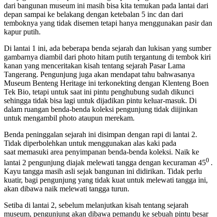
dari bangunan museum ini masih bisa kita temukan pada lantai dari
depan sampai ke belakang dengan ketebalan 5 inc dan dari
temboknya yang tidak disemen tetapi hanya menggunakan pasir dan
kapur putih.
Di lantai 1 ini, ada beberapa benda sejarah dan lukisan yang sumber
gambarnya diambil dari photo hitam putih tergantung di tembok kiri
kanan yang menceritakan kisah tentang sejarah Pasar Lama
Tangerang. Pengunjung juga akan mendapat tahu bahwasanya
Museum Benteng Heritage ini terkonekting dengan Klenteng Boen
Tek Bio, tetapi untuk saat ini pintu penghubung sudah dikunci
sehingga tidak bisa lagi untuk dijadikan pintu keluar-masuk. Di
dalam ruangan benda-benda koleksi pengunjung tidak diijinkan
untuk mengambil photo ataupun merekam.
Benda peninggalan sejarah ini disimpan dengan rapi di lantai 2.
Tidak diperbolehkan untuk menggunakan alas kaki pada
saat memasuki area penyimpanan benda-benda koleksi. Naik ke
0
lantai 2 pengunjung diajak melewati tangga dengan kecuraman 45
.
Kayu tangga masih asli sejak bangunan ini didirikan. Tidak perlu
kuatir, bagi pengunjung yang tidak kuat untuk melewati tangga ini,
akan dibawa naik melewati tangga turun.
Setiba di lantai 2, sebelum melanjutkan kisah tentang sejarah
museum, pengunjung akan dibawa pemandu ke sebuah pintu besar