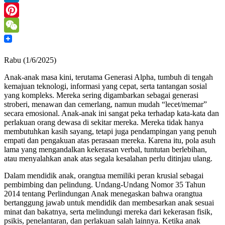
LinkedIn
Pinterest
WeChat
Rabu (1/6/2025)
Anak-anak masa kini, terutama Generasi Alpha, tumbuh di tengah
kemajuan teknologi, informasi yang cepat, serta tantangan sosial
yang kompleks. Mereka sering digambarkan sebagai generasi
stroberi, menawan dan cemerlang, namun mudah “lecet/memar”
secara emosional. Anak-anak ini sangat peka terhadap kata-kata dan
perlakuan orang dewasa di sekitar mereka. Mereka tidak hanya
membutuhkan kasih sayang, tetapi juga pendampingan yang penuh
empati dan pengakuan atas perasaan mereka. Karena itu, pola asuh
lama yang mengandalkan kekerasan verbal, tuntutan berlebihan,
atau menyalahkan anak atas segala kesalahan perlu ditinjau ulang.
Dalam mendidik anak, orangtua memiliki peran krusial sebagai
pembimbing dan pelindung. Undang-Undang Nomor 35 Tahun
2014 tentang Perlindungan Anak menegaskan bahwa orangtua
bertanggung jawab untuk mendidik dan membesarkan anak sesuai
minat dan bakatnya, serta melindungi mereka dari kekerasan fisik,
psikis, penelantaran, dan perlakuan salah lainnya. Ketika anak