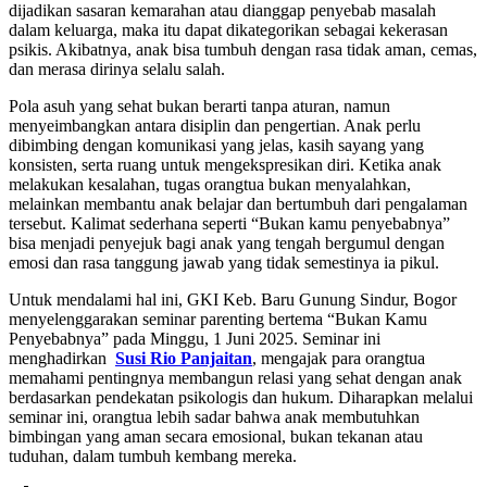
dijadikan sasaran kemarahan atau dianggap penyebab masalah
dalam keluarga, maka itu dapat dikategorikan sebagai kekerasan
psikis. Akibatnya, anak bisa tumbuh dengan rasa tidak aman, cemas,
dan merasa dirinya selalu salah.
Pola asuh yang sehat bukan berarti tanpa aturan, namun
menyeimbangkan antara disiplin dan pengertian. Anak perlu
dibimbing dengan komunikasi yang jelas, kasih sayang yang
konsisten, serta ruang untuk mengekspresikan diri. Ketika anak
melakukan kesalahan, tugas orangtua bukan menyalahkan,
melainkan membantu anak belajar dan bertumbuh dari pengalaman
tersebut. Kalimat sederhana seperti “Bukan kamu penyebabnya”
bisa menjadi penyejuk bagi anak yang tengah bergumul dengan
emosi dan rasa tanggung jawab yang tidak semestinya ia pikul.
Untuk mendalami hal ini, GKI Keb. Baru Gunung Sindur, Bogor
menyelenggarakan seminar parenting bertema “Bukan Kamu
Penyebabnya” pada Minggu, 1 Juni 2025. Seminar ini
menghadirkan
Susi Rio Panjaitan
, mengajak para orangtua
memahami pentingnya membangun relasi yang sehat dengan anak
berdasarkan pendekatan psikologis dan hukum. Diharapkan melalui
seminar ini, orangtua lebih sadar bahwa anak membutuhkan
bimbingan yang aman secara emosional, bukan tekanan atau
tuduhan, dalam tumbuh kembang mereka.