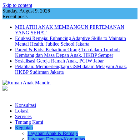
Skip to content
Sunday, August 9, 2026
Recent posts
MELATIH ANAK MEMBANGUN PERTEMANAN
YANG SEHAT
Edukasi Remaja: Enhancing Adaptive Skills to Maintain
Mental Health, Jubilee School Jakarta
Parent & Kids: Kehadiran Orang Tua dalam Tumbuh
Kembang dan Masa Depan Anak, HKBP Semper
Sosialisasi Gereja Ramah Anak, PGIW Jabar
Pelatihan: Memperlengkapi GSM dalam Melayani Anak,
HKBP Sudirman Jakarta
Konsultasi
Lokasi
Services
Tentang Kami
Kegiatan
Layanan Anak & Remaja
Layanan Dewasa-Komunitas