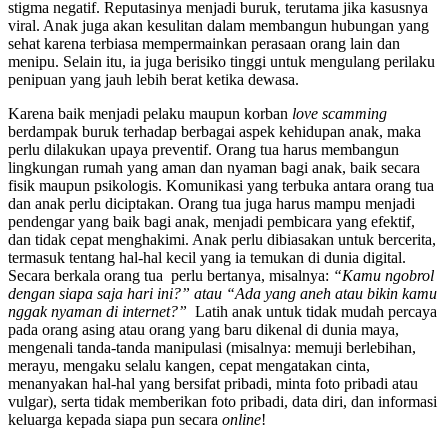
stigma negatif. Reputasinya menjadi buruk, terutama jika kasusnya
viral. Anak juga akan kesulitan dalam membangun hubungan yang
sehat karena terbiasa mempermainkan perasaan orang lain dan
menipu. Selain itu, ia juga berisiko tinggi untuk mengulang perilaku
penipuan yang jauh lebih berat ketika dewasa.
Karena baik menjadi pelaku maupun korban
love scamming
berdampak buruk terhadap berbagai aspek kehidupan anak, maka
perlu dilakukan upaya preventif. Orang tua harus membangun
lingkungan rumah yang aman dan nyaman bagi anak, baik secara
fisik maupun psikologis. Komunikasi yang terbuka antara orang tua
dan anak perlu diciptakan. Orang tua juga harus mampu menjadi
pendengar yang baik bagi anak, menjadi pembicara yang efektif,
dan tidak cepat menghakimi. Anak perlu dibiasakan untuk bercerita,
termasuk tentang hal-hal kecil yang ia temukan di dunia digital.
Secara berkala orang tua perlu bertanya, misalnya:
“Kamu ngobrol
dengan siapa saja hari ini?” atau “Ada yang aneh atau bikin kamu
nggak nyaman di internet?”
Latih anak untuk tidak mudah percaya
pada orang asing atau orang yang baru dikenal di dunia maya,
mengenali tanda-tanda manipulasi (misalnya: memuji berlebihan,
merayu, mengaku selalu kangen, cepat mengatakan cinta,
menanyakan hal-hal yang bersifat pribadi, minta foto pribadi atau
vulgar), serta tidak memberikan foto pribadi, data diri, dan informasi
keluarga kepada siapa pun secara
online
!