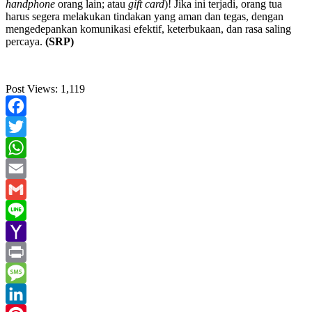
handphone
orang lain; atau
gift card
)! Jika ini terjadi, orang tua
harus segera melakukan tindakan yang aman dan tegas, dengan
mengedepankan komunikasi efektif, keterbukaan, dan rasa saling
percaya.
(SRP)
Post Views:
1,119
Facebook
Twitter
WhatsApp
Email
Gmail
Line
Yahoo
Mail
Print
Message