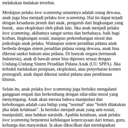
melakukan tindakan tersebut.
Meskipun pelaku
love scamming
umumnya adalah orang dewasa,
anak juga bisa menjadi pelaku
love scamming
. Hal ini dapat terjadi
dengan kesadaran penuh dari anak, pengaruh dari lingkungan yang
buruk, atau eksploitasi oleh pihak lain. Jika anak menjadi pelaku
love scamming
, akibatnya sangat serius dan berbahaya, baik bagi
korban, lingkungan sosial, maupun perkembangan moral dan
psikologis anak pelaku. Walaupun sistem peradilan pidana anak
berbeda dengan sistem peradilan pidana orang dewasa, anak bisa
dikenai sanksi hukum atau pidana. Di banyak negara (termasuk
Indonesia), anak di bawah umur bisa diproses sesuai dengan
Undang-Undang Sistem Peradilan Pidana Anak (UU SPPA). Jika
terbukti melakukan penipuan, eksploitasi, atau penyebaran konten
pornografi, anak dapat dikenai sanksi pidana atau pembinaan
khusus.
Selain itu, anak pelaku
love scamming
juga berisiko mengalami
gangguan empati dan berkembang dengan nilai-nilai moral yang
menyimpang. Anak akan merasa bahwa manipulasi dan
kebohongan adalah cara hidup yang “normal” atau “boleh dilakukan
jika tidak ketahuan”. Ia berisiko menjadi anak yang anti-sosial,
manipulatif, atau bahkan narsistik. Apabila ketahuan, anak pelaku
love scamming
berpotensi kehilangan kepercayaan dari teman, guru,
keluarga dan masyarakat. Ia akan dikucilkan dan mendapatkan