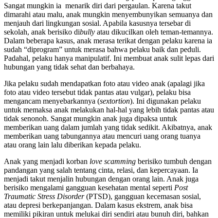
Sangat mungkin ia menarik diri dari pergaulan. Karena takut
dimarahi atau malu, anak mungkin menyembunyikan semuanya dan
menjauh dari lingkungan sosial. Apabila kasusnya tersebar di
sekolah, anak berisiko di
bully
atau dikucilkan oleh teman-temannya.
Dalam beberapa kasus, anak merasa terikat dengan pelaku karena ia
sudah “diprogram” untuk merasa bahwa pelaku baik dan peduli.
Padahal, pelaku hanya manipulatif. Ini membuat anak sulit lepas dari
hubungan yang tidak sehat dan berbahaya.
Jika pelaku sudah mendapatkan foto atau video anak (apalagi jika
foto atau video tersebut tidak pantas atau vulgar), pelaku bisa
mengancam menyebarkannya (
sextortion
). Ini digunakan pelaku
untuk memaksa anak melakukan hal-hal yang lebih tidak pantas atau
tidak senonoh. Sangat mungkin anak juga dipaksa untuk
memberikan uang dalam jumlah yang tidak sedikit. Akibatnya, anak
memberikan uang tabungannya atau mencuri uang orang tuanya
atau orang lain lalu diberikan kepada pelaku.
Anak yang menjadi korban
love scamming
berisiko tumbuh dengan
pandangan yang salah tentang cinta, relasi, dan kepercayaan. Ia
menjadi takut menjalin hubungan dengan orang lain. Anak juga
berisiko mengalami gangguan kesehatan mental seperti
Post
Traumatic Stress Disorder
(PTSD), gangguan kecemasan sosial,
atau depresi berkepanjangan. Dalam kasus ekstrem, anak bisa
memiliki pikiran untuk melukai diri sendiri atau bunuh diri, bahkan