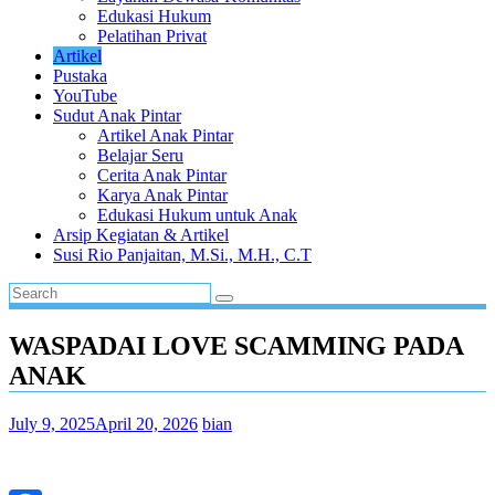
Edukasi Hukum
Pelatihan Privat
Artikel
Pustaka
YouTube
Sudut Anak Pintar
Artikel Anak Pintar
Belajar Seru
Cerita Anak Pintar
Karya Anak Pintar
Edukasi Hukum untuk Anak
Arsip Kegiatan & Artikel
Susi Rio Panjaitan, M.Si., M.H., C.T
WASPADAI LOVE SCAMMING PADA
ANAK
July 9, 2025
April 20, 2026
bian