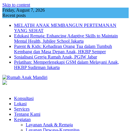
Skip to content
Friday, August 7, 2026
Recent posts
MELATIH ANAK MEMBANGUN PERTEMANAN
YANG SEHAT
Edukasi Remaja: Enhancing Adaptive Skills to Maintain
Mental Health, Jubilee School Jakarta
Parent & Kids: Kehadiran Orang Tua dalam Tumbuh
Kembang dan Masa Depan Anak, HKBP Semper
Sosialisasi Gereja Ramah Anak, PGIW Jabar
Pelatihan: Memperlengkapi GSM dalam Melayani Anak,
HKBP Sudirman Jakarta
Konsultasi
Lokasi
Services
Tentang Kami
Kegiatan
Layanan Anak & Remaja
Layanan Dewasa-Komunitas