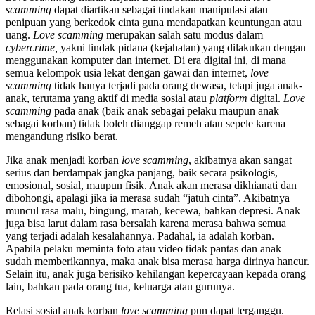
scamming
dapat diartikan sebagai tindakan manipulasi atau
penipuan yang berkedok cinta guna mendapatkan keuntungan atau
uang.
Love scamming
merupakan salah satu modus dalam
cybercrime,
yakni tindak pidana (kejahatan) yang dilakukan dengan
menggunakan komputer dan internet. Di era digital ini, di mana
semua kelompok usia lekat dengan gawai dan internet,
love
scamming
tidak hanya terjadi pada orang dewasa, tetapi juga anak-
anak, terutama yang aktif di media sosial atau
platform
digital.
Love
scamming
pada anak (baik anak sebagai pelaku maupun anak
sebagai korban) tidak boleh dianggap remeh atau sepele karena
mengandung risiko berat.
Jika anak menjadi korban
love scamming
, akibatnya akan sangat
serius dan berdampak jangka panjang, baik secara psikologis,
emosional, sosial, maupun fisik. Anak akan merasa dikhianati dan
dibohongi, apalagi jika ia merasa sudah “jatuh cinta”. Akibatnya
muncul rasa malu, bingung, marah, kecewa, bahkan depresi. Anak
juga bisa larut dalam rasa bersalah karena merasa bahwa semua
yang terjadi adalah kesalahannya. Padahal, ia adalah korban.
Apabila pelaku meminta foto atau video tidak pantas dan anak
sudah memberikannya, maka anak bisa merasa harga dirinya hancur.
Selain itu, anak juga berisiko kehilangan kepercayaan kepada orang
lain, bahkan pada orang tua, keluarga atau gurunya.
Relasi sosial anak korban
love scamming
pun dapat terganggu.