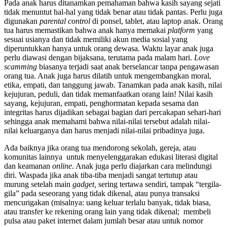
Pada anak harus ditanamkan pemahaman bahwa kasih sayang sejati
tidak menuntut hal-hal yang tidak benar atau tidak pantas. Perlu juga
digunakan
parental control
di ponsel, tablet, atau laptop anak. Orang
tua harus memastikan bahwa anak hanya memakai
platform
yang
sesuai usianya dan tidak memiliki akun media sosial yang
diperuntukkan hanya untuk orang dewasa. Waktu layar anak juga
perlu diawasi dengan bijaksana, terutama pada malam hari.
Love
scamming
biasanya terjadi saat anak berselancar tanpa pengawasan
orang tua. Anak juga harus dilatih untuk mengembangkan moral,
etika, empati, dan tanggung jawab. Tanamkan pada anak kasih, nilai
kejujuran, peduli, dan tidak memanfaatkan orang lain! Nilai kasih
sayang, kejujuran, empati, penghormatan kepada sesama dan
integritas harus dijadikan sebagai bagian dari percakapan sehari-hari
sehingga anak memahami bahwa nilai-nilai tersebut adalah nilai-
nilai keluarganya dan harus menjadi nilai-nilai pribadinya juga.
Ada baiknya jika orang tua mendorong sekolah, gereja, atau
komunitas lainnya untuk menyelenggarakan edukasi literasi digital
dan keamanan
online
. Anak juga perlu diajarkan cara melindungi
diri. Waspada jika anak tiba-tiba menjadi sangat tertutup atau
murung setelah main
gadget,
sering tertawa sendiri, tampak “tergila-
gila” pada seseorang yang tidak dikenal, atau punya transaksi
mencurigakan (misalnya: uang keluar terlalu banyak, tidak biasa,
atau transfer ke rekening orang lain yang tidak dikenal; membeli
pulsa atau paket internet dalam jumlah besar atau untuk nomor