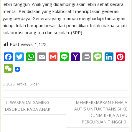
lebih tangguh. Anak yang didampingi akan lebih sehat secara
mental. Pendidikan yang kolaboratif menciptakan generasi
yang berdaya. Generasi yang mampu menghadapi tantangan
hidup. Inilah harapan besar dari pendidikan. Inilah makna sejati
kolaborasi orang tua dan sekolah. (SRP)
Post Views:
1,122
F
T
W
E
G
L
Y
P
M
L
P
a
w
h
m
m
i
a
r
e
i
i
W
c
i
a
a
a
n
h
i
s
n
n
e
e
t
t
i
i
e
o
n
s
k
t
,
,
2026
Artikel
Slider
C
b
t
s
l
l
o
t
a
e
e
h
Post
o
e
A
M
g
d
r
WASPADAI GAMING
MEMPERSIAPKAN REMAJA
a
navigation
AUTIS UNTUK TRANSISI KE
DISORDER PADA ANAK
o
r
p
a
e
I
e
t
DUNIA KERJA ATAU
k
p
i
n
s
PERGURUAN TINGGI
l
t