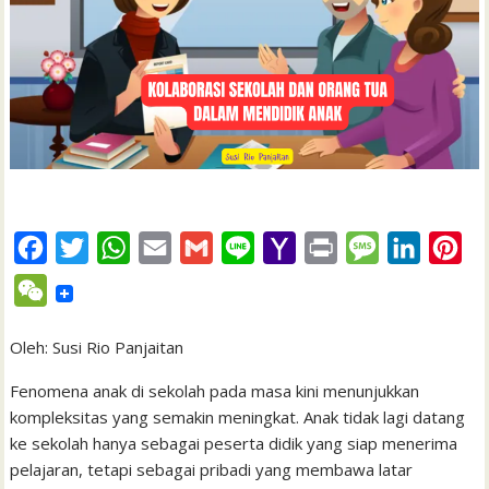
F
T
W
E
G
L
Y
P
M
L
P
a
w
h
m
m
i
a
r
e
i
i
W
c
i
a
a
a
n
h
i
s
n
n
e
e
t
t
i
i
e
o
n
s
k
t
Oleh: Susi Rio Panjaitan
C
b
t
s
l
l
o
t
a
e
e
h
Fenomena anak di sekolah pada masa kini menunjukkan
o
e
A
M
g
d
r
kompleksitas yang semakin meningkat. Anak tidak lagi datang
a
ke sekolah hanya sebagai peserta didik yang siap menerima
o
r
p
a
e
I
e
t
pelajaran, tetapi sebagai pribadi yang membawa latar
k
p
i
n
s