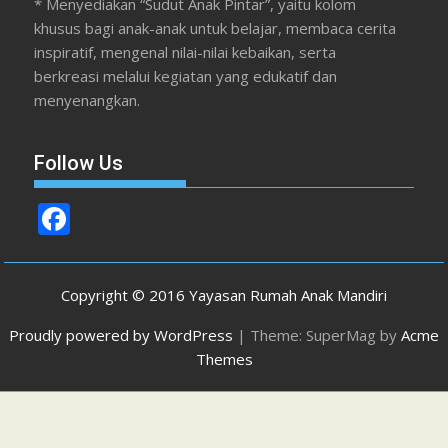
* Menyediakan “Sudut Anak Pintar”, yaitu kolom
khusus bagi anak-anak untuk belajar, membaca cerita
inspiratif, mengenal nilai-nilai kebaikan, serta
berkreasi melalui kegiatan yang edukatif dan
menyenangkan.
Follow Us
F
ac
e
Copyright © 2016 Yayasan Rumah Anak Mandiri
b
Proudly powered by WordPress
|
Theme: SuperMag by
Acme
o
Themes
o
k