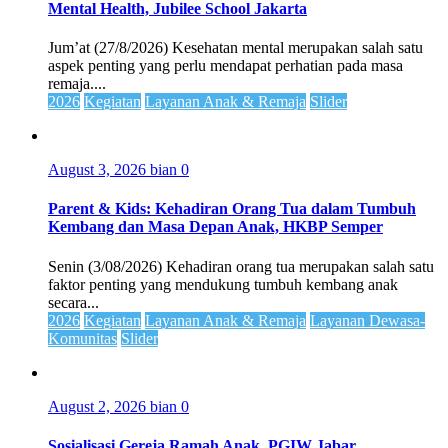
Mental Health, Jubilee School Jakarta
Jum’at (27/8/2026) Kesehatan mental merupakan salah satu
aspek penting yang perlu mendapat perhatian pada masa
remaja....
2026
Kegiatan
Layanan Anak & Remaja
Slider
August 3, 2026
bian
0
Parent & Kids: Kehadiran Orang Tua dalam Tumbuh
Kembang dan Masa Depan Anak, HKBP Semper
Senin (3/08/2026) Kehadiran orang tua merupakan salah satu
faktor penting yang mendukung tumbuh kembang anak
secara...
2026
Kegiatan
Layanan Anak & Remaja
Layanan Dewasa-
Komunitas
Slider
August 2, 2026
bian
0
Sosialisasi Gereja Ramah Anak, PGIW Jabar