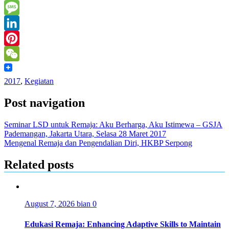
Mail
Print
Message
LinkedIn
Pinterest
WeChat
2017
,
Kegiatan
Post navigation
Seminar LSD untuk Remaja: Aku Berharga, Aku Istimewa – GSJA
Pademangan, Jakarta Utara, Selasa 28 Maret 2017
Mengenal Remaja dan Pengendalian Diri, HKBP Serpong
Related posts
August 7, 2026
bian
0
Edukasi Remaja: Enhancing Adaptive Skills to Maintain