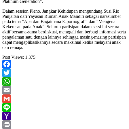
Platinum Generation”.
Dalam session Pleno, Jangkar Kehidupan mengundang Susi Rio
Panjaitan dari Yayasan Rumah Anak Mandiri sebagai narasumber
pada tema “Apa dan Bagaimana E-pornografi“ dan “Mengenal
Kekerasan pada Anak”. Seluruh partisipan dalam sessi ini secara
aktif bersama-sama berdiskusi, menggali dan berbagi informasi serta
pengalaman satu dengan lainnya sehingga masing-masing partisipan
dapat mengaplikasikannya secara maksimal ketika melayani anak
dan remaja.
Post Views:
1,375
Facebook
Twitter
WhatsApp
Email
Gmail
Line
Yahoo