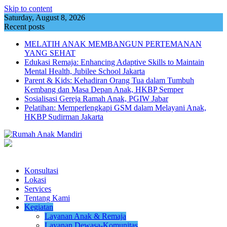
Skip to content
Saturday, August 8, 2026
Recent posts
MELATIH ANAK MEMBANGUN PERTEMANAN
YANG SEHAT
Edukasi Remaja: Enhancing Adaptive Skills to Maintain
Mental Health, Jubilee School Jakarta
Parent & Kids: Kehadiran Orang Tua dalam Tumbuh
Kembang dan Masa Depan Anak, HKBP Semper
Sosialisasi Gereja Ramah Anak, PGIW Jabar
Pelatihan: Memperlengkapi GSM dalam Melayani Anak,
HKBP Sudirman Jakarta
Konsultasi
Lokasi
Services
Tentang Kami
Kegiatan
Layanan Anak & Remaja
Layanan Dewasa-Komunitas