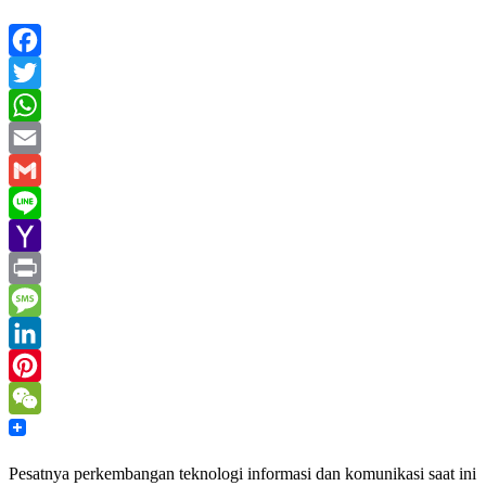
Facebook
Twitter
WhatsApp
Email
Gmail
Line
Yahoo
Mail
Print
Message
LinkedIn
Pinterest
WeChat
Pesatnya perkembangan teknologi informasi dan komunikasi saat ini