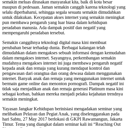
semakin meluas dirasakan masyarakat kita, baik di kota besar
maupun di pedesaan. Jaman semakin canggih karena teknologi yang
selalu diperbaharui, sehingga segala sesuatu semakin dimudahkan
untuk dilakukan. Kecepatan akses internet yang semakin meningkat
pun membawa pengaruh yang luar biasa dalam kehidupan
peradaban manusia. Ada dampak positif dan negatif yang
mempengaruhi peradaban tersebut.
Semakin canggihnya teknologi digital masa kini membuat
perubahan besar terhadap dunia. Berbagai kalangan telah
dimudahkan dalam mengakses sebuah informasi dengan kemudahan
dalam mengakses internet. Sayangnya, perkembangan semakin
mudahnya mengakses internet ini juga membawa pengaruh negatif
kepada anak dan remaja yang kurang mendapat kontrol dan
pengawasan dari orangtua dan orang dewasa dalam menggunakan
internet. Banyak anak dan remaja yang menggunakan internet untuk
bermain game online dan menonton pornografi. Dampak negatif ini
tidak saja menjadikan anak dan remaja generasi Platinum masa kini
sebagai korban, bahkan mereka menjadi pelaku kejahatan trendnya
semakin meningkat.
Yayasan Jangkar Kehidupan berinisiasi mengadakan seminar yang
melibatkan Pelayan dan Pegiat Anak, yang diselenggarakan pada
hari Sabtu, 27 May 2017 berlokasi di GKPI Rawamangun, Jakarta
Timur. Tema yang diangkat dalam seminar kali ini “Reaching Out