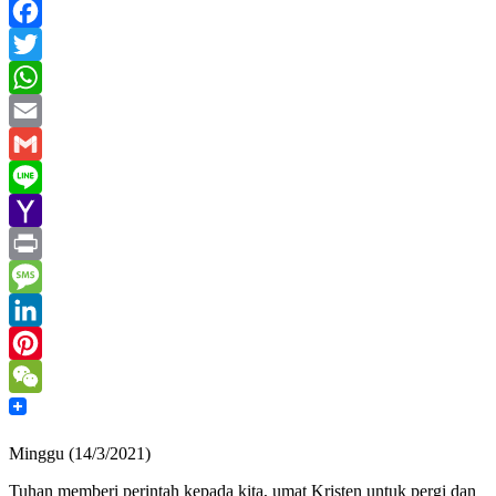
Facebook
Twitter
WhatsApp
Email
Gmail
Line
Yahoo
Mail
Print
Message
LinkedIn
Pinterest
WeChat
Minggu (14/3/2021)
Tuhan memberi perintah kepada kita, umat Kristen untuk pergi dan