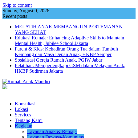
Skip to content
Sunday, August 9, 2026
Recent posts
MELATIH ANAK MEMBANGUN PERTEMANAN
YANG SEHAT
Edukasi Remaja: Enhancing Adaptive Skills to Maintain
Mental Health, Jubilee School Jakarta
Parent & Kids: Kehadiran Orang Tua dalam Tumbuh
Kembang dan Masa Depan Anak, HKBP Semper
Sosialisasi Gereja Ramah Anak, PGIW Jabar
Pelatihan: Memperlengkapi GSM dalam Melayani Anak,
HKBP Sudirman Jakarta
Konsultasi
Lokasi
Services
Tentang Kami
Kegiatan
Layanan Anak & Remaja
Layanan Dewasa-Komunitas