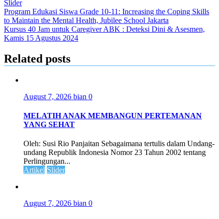
Slider
Post
Program Edukasi Siswa Grade 10-11: Increasing the Coping Skills
to Maintain the Mental Health, Jubilee School Jakarta
navigation
Kursus 40 Jam untuk Caregiver ABK : Deteksi Dini & Asesmen,
Kamis 15 Agustus 2024
Related posts
August 7, 2026
bian
0
MELATIH ANAK MEMBANGUN PERTEMANAN
YANG SEHAT
Oleh: Susi Rio Panjaitan Sebagaimana tertulis dalam Undang-
undang Republik Indonesia Nomor 23 Tahun 2002 tentang
Perlingungan...
Artikel
Slider
August 7, 2026
bian
0