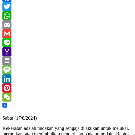
Facebook
Twitter
WhatsApp
Email
Gmail
Line
Yahoo
Mail
Print
Message
LinkedIn
Pinterest
WeChat
Sabtu (17/8/2024)
Kekerasan adalah tindakan yang sengaja dilakukan untuk melukai,
merugikan, atau menimbulkan penderitaan pada orang lain. Bentuk