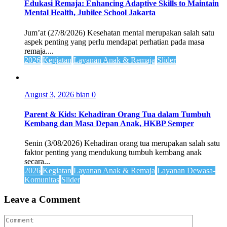
Edukasi Remaja: Enhancing Adaptive Skills to Maintain
Mental Health, Jubilee School Jakarta
Jum’at (27/8/2026) Kesehatan mental merupakan salah satu
aspek penting yang perlu mendapat perhatian pada masa
remaja....
2026
Kegiatan
Layanan Anak & Remaja
Slider
August 3, 2026
bian
0
Parent & Kids: Kehadiran Orang Tua dalam Tumbuh
Kembang dan Masa Depan Anak, HKBP Semper
Senin (3/08/2026) Kehadiran orang tua merupakan salah satu
faktor penting yang mendukung tumbuh kembang anak
secara...
2026
Kegiatan
Layanan Anak & Remaja
Layanan Dewasa-
Komunitas
Slider
Leave a Comment