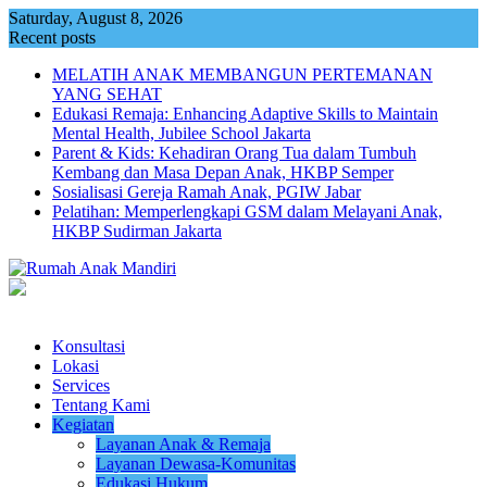
Skip
Saturday, August 8, 2026
to
Recent posts
content
MELATIH ANAK MEMBANGUN PERTEMANAN
YANG SEHAT
Edukasi Remaja: Enhancing Adaptive Skills to Maintain
Mental Health, Jubilee School Jakarta
Parent & Kids: Kehadiran Orang Tua dalam Tumbuh
Kembang dan Masa Depan Anak, HKBP Semper
Sosialisasi Gereja Ramah Anak, PGIW Jabar
Pelatihan: Memperlengkapi GSM dalam Melayani Anak,
HKBP Sudirman Jakarta
Konsultasi
Lokasi
Services
Tentang Kami
Kegiatan
Layanan Anak & Remaja
Layanan Dewasa-Komunitas
Edukasi Hukum