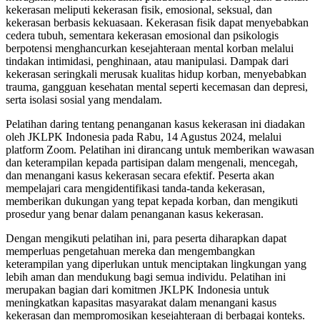
kekerasan meliputi kekerasan fisik, emosional, seksual, dan
kekerasan berbasis kekuasaan. Kekerasan fisik dapat menyebabkan
cedera tubuh, sementara kekerasan emosional dan psikologis
berpotensi menghancurkan kesejahteraan mental korban melalui
tindakan intimidasi, penghinaan, atau manipulasi. Dampak dari
kekerasan seringkali merusak kualitas hidup korban, menyebabkan
trauma, gangguan kesehatan mental seperti kecemasan dan depresi,
serta isolasi sosial yang mendalam.
Pelatihan daring tentang penanganan kasus kekerasan ini diadakan
oleh JKLPK Indonesia pada Rabu, 14 Agustus 2024, melalui
platform Zoom. Pelatihan ini dirancang untuk memberikan wawasan
dan keterampilan kepada partisipan dalam mengenali, mencegah,
dan menangani kasus kekerasan secara efektif. Peserta akan
mempelajari cara mengidentifikasi tanda-tanda kekerasan,
memberikan dukungan yang tepat kepada korban, dan mengikuti
prosedur yang benar dalam penanganan kasus kekerasan.
Dengan mengikuti pelatihan ini, para peserta diharapkan dapat
memperluas pengetahuan mereka dan mengembangkan
keterampilan yang diperlukan untuk menciptakan lingkungan yang
lebih aman dan mendukung bagi semua individu. Pelatihan ini
merupakan bagian dari komitmen JKLPK Indonesia untuk
meningkatkan kapasitas masyarakat dalam menangani kasus
kekerasan dan mempromosikan kesejahteraan di berbagai konteks.