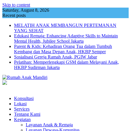
Skip to content
Saturday, August 8, 2026
Recent posts
MELATIH ANAK MEMBANGUN PERTEMANAN
YANG SEHAT
Edukasi Remaja: Enhancing Adaptive Skills to Maintain
Mental Health, Jubilee School Jakarta
Parent & Kids: Kehadiran Orang Tua dalam Tumbuh
Kembang dan Masa Depan Anak, HKBP Semper
Sosialisasi Gereja Ramah Anak, PGIW Jabar
Pelatihan: Memperlengkapi GSM dalam Melayani Anak,
HKBP Sudirman Jakarta
Konsultasi
Lokasi
Services
Tentang Kami
Kegiatan
Layanan Anak & Remaja
Layanan Dewasa-Komunitas