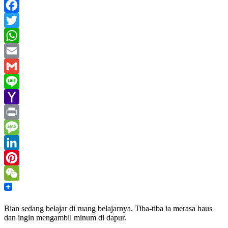
Facebook
Twitter
WhatsApp
Email
Gmail
Line
Yahoo
Mail
Print
Message
LinkedIn
Pinterest
WeChat
Bian sedang belajar di ruang belajarnya. Tiba-tiba ia merasa haus
dan ingin mengambil minum di dapur.