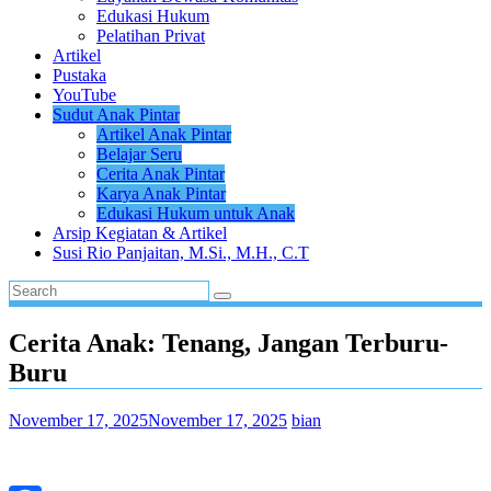
Edukasi Hukum
Pelatihan Privat
Artikel
Pustaka
YouTube
Sudut Anak Pintar
Artikel Anak Pintar
Belajar Seru
Cerita Anak Pintar
Karya Anak Pintar
Edukasi Hukum untuk Anak
Arsip Kegiatan & Artikel
Susi Rio Panjaitan, M.Si., M.H., C.T
Cerita Anak: Tenang, Jangan Terburu-
Buru
November 17, 2025
November 17, 2025
bian