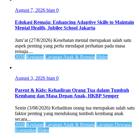
August 7, 2026
bian
0
Edukasi Remaja: Enhancing Adaptive Skills to Maintain
Mental Health, Jubilee School Jakarta
Jum’at (27/8/2026) Kesehatan mental merupakan salah satu
aspek penting yang perlu mendapat perhatian pada masa
remaja....
2026
Kegiatan
Layanan Anak & Remaja
Slider
August 3, 2026
bian
0
Parent & Kids: Kehadiran Orang Tua dalam Tumbuh
Kembang dan Masa Depan Anak, HKBP Semper
Senin (3/08/2026) Kehadiran orang tua merupakan salah satu
faktor penting yang mendukung tumbuh kembang anak
secara...
2026
Kegiatan
Layanan Anak & Remaja
Layanan Dewasa-
Komunitas
Slider