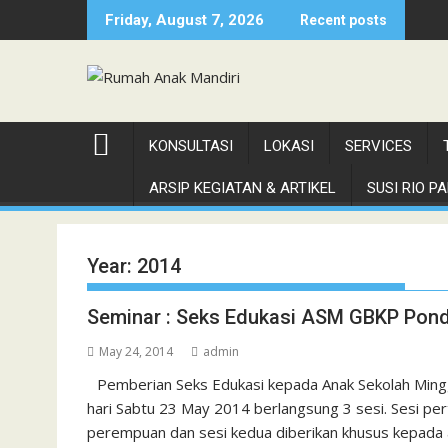
Skip
Friday, August 7, 2026
Recent posts
to
content
KONSULTASI
LOKASI
SERVICES
ARSIP KEGIATAN & ARTIKEL
SUSI RIO PAN
Year:
2014
Seminar : Seks Edukasi ASM GBKP Pond
May 24, 2014
admin
Pemberian Seks Edukasi kepada Anak Sekolah Ming
hari Sabtu 23 May 2014 berlangsung 3 sesi. Sesi pe
perempuan dan sesi kedua diberikan khusus kepada an