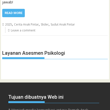
jawab!
READ MORE
,
,
,
2025
Cerita Anak Pintar
Slider
Sudut Anak Pintar
Leave a comment
Layanan Asesmen Psikologi
Tujuan dibuatnya Web ini
* Menjadi media komunikasi antara Rumah Anak