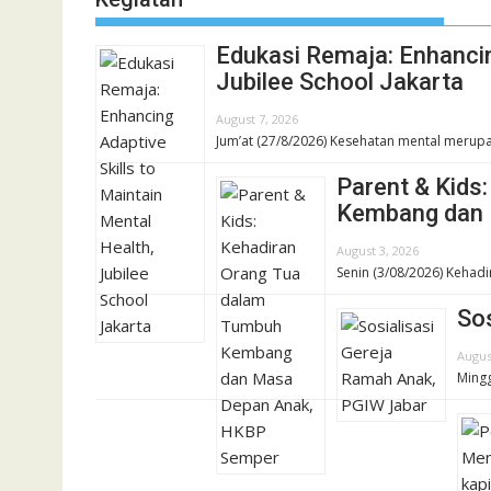
Edukasi Remaja: Enhancin
Jubilee School Jakarta
August 7, 2026
Jum’at (27/8/2026) Kesehatan mental merupa
Parent & Kids
Kembang dan 
August 3, 2026
Senin (3/08/2026) Kehadi
So
Augus
Mingg