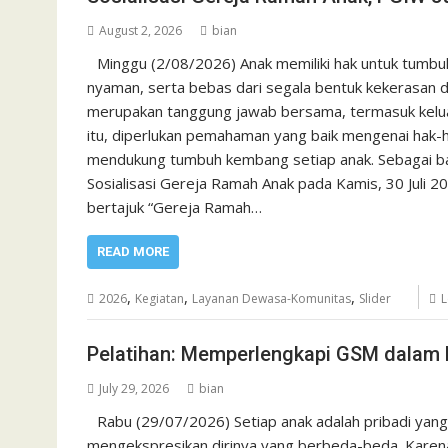
August 2, 2026
bian
Minggu (2/08/2026) Anak memiliki hak untuk tumbu
nyaman, serta bebas dari segala bentuk kekerasan d
merupakan tanggung jawab bersama, termasuk kelua
itu, diperlukan pemahaman yang baik mengenai hak-
mendukung tumbuh kembang setiap anak. Sebagai ba
Sosialisasi Gereja Ramah Anak pada Kamis, 30 Juli 2
bertajuk “Gereja Ramah…
READ MORE
,
,
,
2026
Kegiatan
Layanan Dewasa-Komunitas
Slider
L
Pelatihan: Memperlengkapi GSM dalam 
July 29, 2026
bian
Rabu (29/07/2026) Setiap anak adalah pribadi yang
mengekspresikan dirinya yang berbeda-beda. Karena 