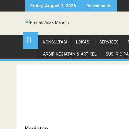
Skip
Friday, August 7, 2026
Recent posts
to
content
KONSULTASI
LOKASI
SERVICES
ARSIP KEGIATAN & ARTIKEL
SUSI RIO PAN
Kegiatan