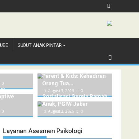
UBE
SUDUT ANAK PINTAR
K
 YANG
Parent & Kids: Kehadiran
Orang Tua...
0
a:
August 3, 2026
0
ptive
Sosialisasi Gereja Ramah
Anak, PGIW Jabar
0
August 2, 2026
0
Layanan Asesmen Psikologi