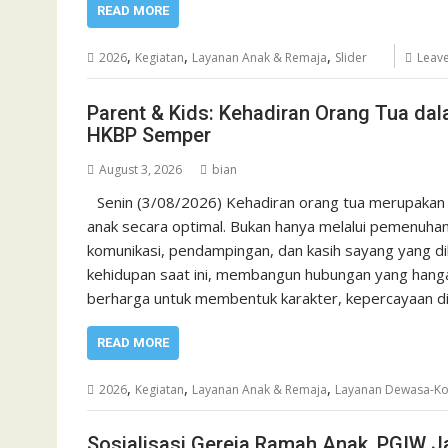
READ MORE
,
,
,
2026
Kegiatan
Layanan Anak & Remaja
Slider
Leav
Parent & Kids: Kehadiran Orang Tua d
HKBP Semper
August 3, 2026
bian
Senin (3/08/2026) Kehadiran orang tua merupakan
anak secara optimal. Bukan hanya melalui pemenuhan k
komunikasi, pendampingan, dan kasih sayang yang di
kehidupan saat ini, membangun hubungan yang hanga
berharga untuk membentuk karakter, kepercayaan d
READ MORE
,
,
,
2026
Kegiatan
Layanan Anak & Remaja
Layanan Dewasa-Ko
Sosialisasi Gereja Ramah Anak, PGIW J