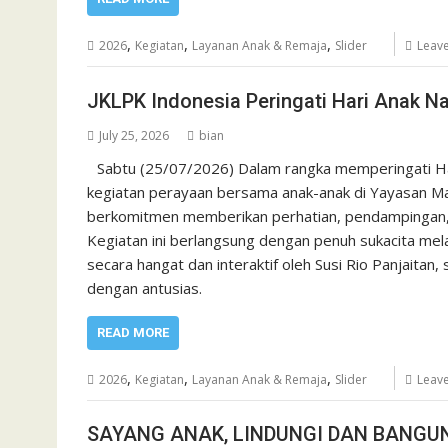
,
,
,
2026
Kegiatan
Layanan Anak & Remaja
Slider
Leav
JKLPK Indonesia Peringati Hari Anak Na
July 25, 2026
bian
Sabtu (25/07/2026) Dalam rangka memperingati Ha
kegiatan perayaan bersama anak-anak di Yayasan Ma
berkomitmen memberikan perhatian, pendampingan, d
Kegiatan ini berlangsung dengan penuh sukacita mel
secara hangat dan interaktif oleh Susi Rio Panjaitan
dengan antusias.
READ MORE
,
,
,
2026
Kegiatan
Layanan Anak & Remaja
Slider
Leav
SAYANG ANAK, LINDUNGI DAN BANGU