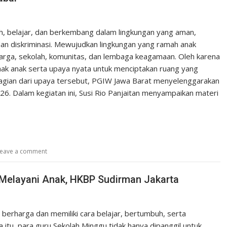
h, belajar, dan berkembang dalam lingkungan yang aman,
an diskriminasi. Mewujudkan lingkungan yang ramah anak
rga, sekolah, komunitas, dan lembaga keagamaan. Oleh karena
hak anak serta upaya nyata untuk menciptakan ruang yang
gian dari upaya tersebut, PGIW Jawa Barat menyelenggarakan
026. Dalam kegiatan ini, Susi Rio Panjaitan menyampaikan materi
eave a comment
Melayani Anak, HKBP Sudirman Jakarta
 berharga dan memiliki cara belajar, bertumbuh, serta
itu, para guru Sekolah Minggu tidak hanya dipanggil untuk