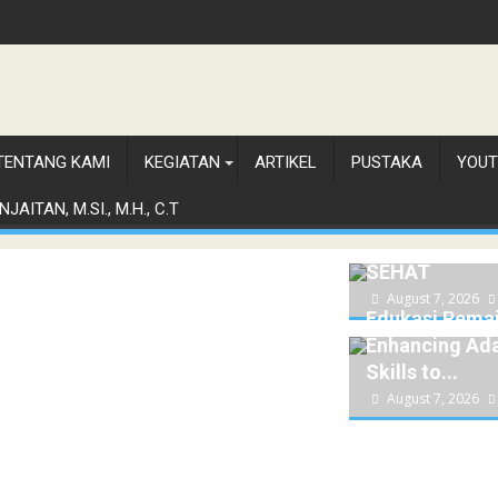
TENTANG KAMI
KEGIATAN
ARTIKEL
PUSTAKA
YOUT
MELATIH ANA
JAITAN, M.SI., M.H., C.T
MEMBANGUN
PERTEMANAN
SEHAT
August 7, 2026
Edukasi Remaj
Enhancing Ada
Skills to...
August 7, 2026