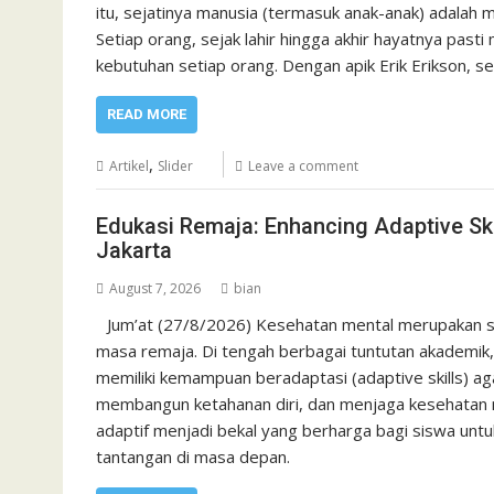
itu, sejatinya manusia (termasuk anak-anak) adalah m
Setiap orang, sejak lahir hingga akhir hayatnya past
kebutuhan setiap orang. Dengan apik Erik Erikson, s
READ MORE
,
Artikel
Slider
Leave a comment
Edukasi Remaja: Enhancing Adaptive Skil
Jakarta
August 7, 2026
bian
Jum’at (27/8/2026) Kesehatan mental merupakan s
masa remaja. Di tengah berbagai tuntutan akademik,
memiliki kemampuan beradaptasi (adaptive skills) 
membangun ketahanan diri, dan menjaga kesehatan m
adaptif menjadi bekal yang berharga bagi siswa unt
tantangan di masa depan.