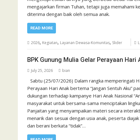
mengajarkan firman Tuhan, tetapi juga memahami ke
diterima dengan baik oleh semua anak.
READ MORE
,
,
,
2026
Kegiatan
Layanan Dewasa-Komunitas
Slider
L
BPK Gunung Mulia Gelar Perayaan Hari 
July 25, 2026
bian
Sabtu (25/07/2026) Dalam rangka memperingati H
Perayaan Hari Anak bertema “Jangan Sentuh Aku” pada 
dukungan terhadap kampanye Hari Anak Nasional “An
masyarakat untuk bersama-sama menciptakan lingkun
Panjaitan yang menyampaikan materi secara interakti
menarik dan sesuai dengan usia anak, peserta diaja
dan berani berkata “tidak”…
READ MORE