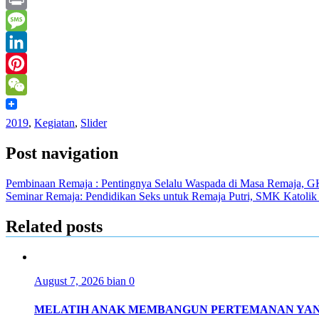
Mail
Print
Message
LinkedIn
Pinterest
WeChat
2019
,
Kegiatan
,
Slider
Post navigation
Pembinaan Remaja : Pentingnya Selalu Waspada di Masa Remaja, 
Seminar Remaja: Pendidikan Seks untuk Remaja Putri, SMK Katolik 
Related posts
August 7, 2026
bian
0
MELATIH ANAK MEMBANGUN PERTEMANAN YAN