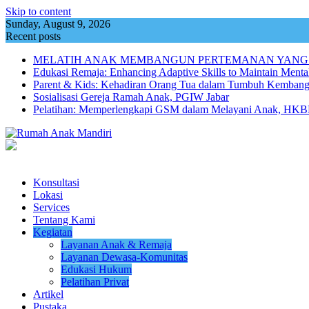
Skip to content
Sunday, August 9, 2026
Recent posts
MELATIH ANAK MEMBANGUN PERTEMANAN YANG
Edukasi Remaja: Enhancing Adaptive Skills to Maintain Mental
Parent & Kids: Kehadiran Orang Tua dalam Tumbuh Kemba
Sosialisasi Gereja Ramah Anak, PGIW Jabar
Pelatihan: Memperlengkapi GSM dalam Melayani Anak, HKBP
Konsultasi
Lokasi
Services
Tentang Kami
Kegiatan
Layanan Anak & Remaja
Layanan Dewasa-Komunitas
Edukasi Hukum
Pelatihan Privat
Artikel
Pustaka