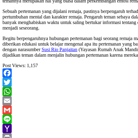
temannya merupakan hal yang biasa dalam perkembangan emosi rema
Sebuah pertemanan yang dijalani remaja, pastinya berpengaruh terha
pertumbuhan mental dan karakter remaja. Pengaruh teman sebaya dal
banyak menghabiskan waktu untuk saling bertukar informasi tentang 
menjadi seseorang.
Begitu berpengaruhnya hubungan pertemanan bagi seorang remaja ma
diberikan edukasi untuk belajar mengenal apa itu pertemanan yang b
dengan narasumber
Susi Rio Panjaitan
(Yayasan Rumah Anak Mandiri)
dijadikan teman dalam menjalin hubungan pertemanan karena mereka 
Post Views:
1,157
Facebook
Twitter
WhatsApp
Email
Gmail
Line
Yahoo