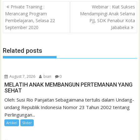
Post
o
e
A
M
g
d
r
Private Training :
Webinar : Kiat Sukses
a
navigation
Merancang Program
Mendampingi Anak Selama
o
r
p
a
e
I
e
t
Pembelajaran, Selasa 22
PJJ, SDK Penabur Kota
k
p
i
n
s
September 2020
Jababeka
l
t
Related posts
August 7, 2026
bian
0
MELATIH ANAK MEMBANGUN PERTEMANAN YANG
SEHAT
Oleh: Susi Rio Panjaitan Sebagaimana tertulis dalam Undang-
undang Republik Indonesia Nomor 23 Tahun 2002 tentang
Perlingungan...
Artikel
Slider