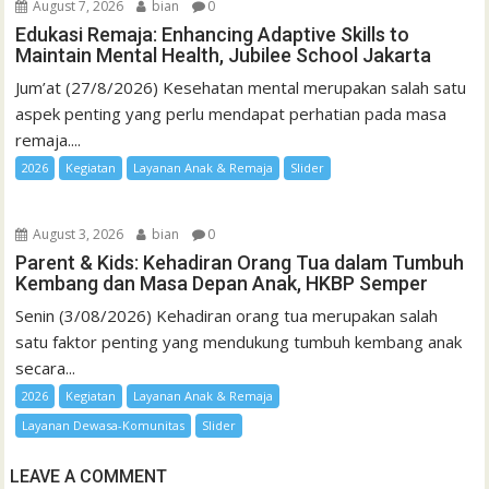
August 7, 2026
bian
0
Edukasi Remaja: Enhancing Adaptive Skills to
Maintain Mental Health, Jubilee School Jakarta
Jum’at (27/8/2026) Kesehatan mental merupakan salah satu
aspek penting yang perlu mendapat perhatian pada masa
remaja....
2026
Kegiatan
Layanan Anak & Remaja
Slider
August 3, 2026
bian
0
Parent & Kids: Kehadiran Orang Tua dalam Tumbuh
Kembang dan Masa Depan Anak, HKBP Semper
Senin (3/08/2026) Kehadiran orang tua merupakan salah
satu faktor penting yang mendukung tumbuh kembang anak
secara...
2026
Kegiatan
Layanan Anak & Remaja
Layanan Dewasa-Komunitas
Slider
LEAVE A COMMENT