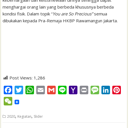
keberhargaan dan keistimewaan dirinya sehingga dapat
menghargai orang lain yang berbeda khususnya berbeda
kondisi fisik. Dalam topik “
You are So Precious”
semua
dibukakan kepada Pra-Remaja HKBP Rawamangun Jakarta.
Post Views:
1,286
F
T
W
E
G
L
Y
P
M
L
P
a
w
h
m
m
i
a
r
e
i
i
W
c
i
a
a
a
n
h
i
s
n
n
e
e
t
t
i
i
e
o
n
s
k
t
,
,
2020
Kegiatan
Slider
C
b
t
s
l
l
o
t
a
e
e
h