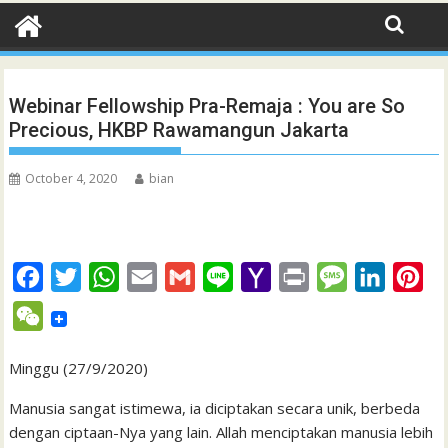
Webinar Fellowship Pra-Remaja : You are So
Precious, HKBP Rawamangun Jakarta
October 4, 2020
bian
F
T
W
E
G
L
Y
P
M
L
P
a
w
h
m
m
i
a
r
e
i
i
W
c
i
a
a
a
n
h
i
s
n
n
e
e
t
t
i
i
e
o
n
s
k
t
Minggu (27/9/2020)
C
b
t
s
l
l
o
t
a
e
e
h
Manusia sangat istimewa, ia diciptakan secara unik, berbeda
o
e
A
M
g
d
r
dengan ciptaan-Nya yang lain. Allah menciptakan manusia lebih
a