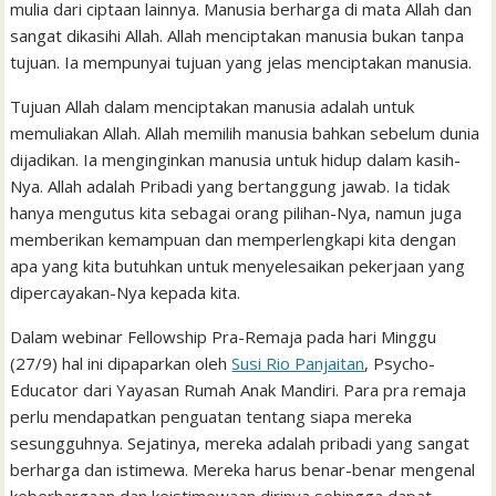
mulia dari ciptaan lainnya. Manusia berharga di mata Allah dan
o
r
p
a
e
I
e
t
sangat dikasihi Allah. Allah menciptakan manusia bukan tanpa
k
p
i
n
s
tujuan. Ia mempunyai tujuan yang jelas menciptakan manusia.
l
t
Tujuan Allah dalam menciptakan manusia adalah untuk
memuliakan Allah.
Allah memilih
manusia
bahkan sebelum
dunia
dijadikan
.
Ia menginginkan manusia
untuk hidup
dalam kasih-
Nya
. Allah adalah Pribadi yang bertanggung jawab. Ia tidak
hanya mengutus kita sebagai orang pilihan-Nya, namun juga
memberikan kemampuan dan memperlengkapi kita dengan
apa yang kita butuhkan untuk menyelesaikan pekerjaan yang
dipercayakan-Nya kepada kita.
Dalam webinar Fellowship Pra-Remaja pada hari Minggu
(27/9) hal ini dipaparkan oleh
Susi Rio Panjaitan
, Psycho-
Educator dari Yayasan Rumah Anak Mandiri. Para pra remaja
perlu mendapatkan penguatan tentang siapa mereka
sesungguhnya. Sejatinya, mereka adalah pribadi yang sangat
berharga dan istimewa. Mereka harus benar-benar mengenal