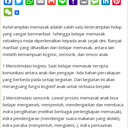
F
T
W
E
G
L
Y
P
M
L
P
a
w
h
m
m
i
a
r
e
i
i
W
c
i
a
a
a
n
h
i
s
n
n
e
e
t
t
i
i
e
o
n
s
k
t
Keterampilan memasak adalah salah satu keterampilan hidup
C
yang sangat bermanfaat. Sehingga belajar memasak
b
t
s
l
l
o
t
a
e
e
h
sebaiknya mulai diperkenalkan kepada anak sejak dini. Banyak
o
e
A
M
g
d
r
a
manfaat yang dihasilkan dari belajar memasak, antara lain
o
r
p
a
e
I
e
melatih kemampuan kognisi, sensorik, dan emosi anak.
t
k
p
i
n
s
1.Menstimulasi kognisi. Saat belajar memasak tercipta
l
t
komunikasi antara anak dan pengajar. Ada bahan percakapan
yang berbeda pada setiap kegiatan. Dari kegiatan ini akan
merangsang fungsi kognitif anak untuk terbiasa berpikir.
2.Menstimulasi sensorik. Lewat proses memasak anak bisa
belajar mengamati, menyentuh, mendengarkan dan membaca.
Indra penglihatan (melihat berbagai perlengkapan memasak),
indra pendengaran (mendengar suara makanan yang diolah),
indra peraba (menyentuh, menguleni, ), indra penciuman