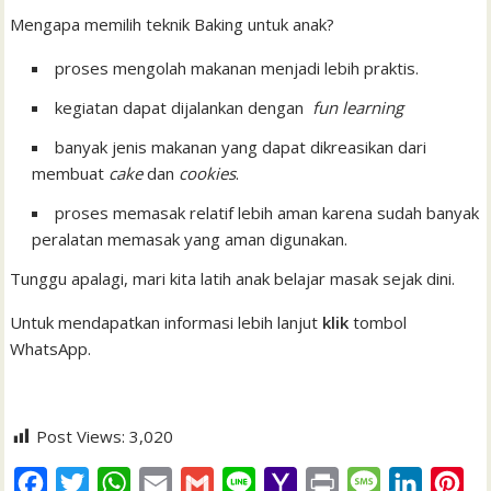
Mengapa memilih teknik Baking untuk anak?
proses mengolah makanan menjadi lebih praktis.
kegiatan dapat dijalankan dengan
fun learning
banyak jenis makanan yang dapat dikreasikan dari
membuat
cake
dan
cookies
.
proses memasak relatif lebih aman karena sudah banyak
peralatan memasak yang aman digunakan.
Tunggu apalagi, mari kita latih anak belajar masak sejak dini.
Untuk mendapatkan informasi lebih lanjut
klik
tombol
WhatsApp.
Post Views:
3,020
F
T
W
E
G
L
Y
P
M
L
P