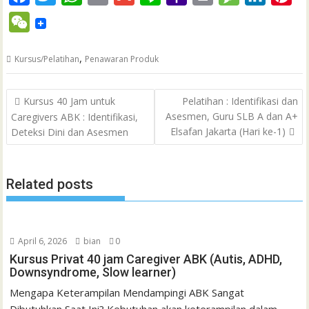
a
w
h
m
m
i
a
r
e
i
i
W
c
i
a
a
a
n
h
i
s
n
n
e
e
t
t
i
i
e
o
n
s
k
t
,
Kursus/Pelatihan
Penawaran Produk
C
b
t
s
l
l
o
t
a
e
e
h
Post
o
e
A
M
g
d
r
Kursus 40 Jam untuk
Pelatihan : Identifikasi dan
a
navigation
Asesmen, Guru SLB A dan A+
Caregivers ABK : Identifikasi,
o
r
p
a
e
I
e
t
Elsafan Jakarta (Hari ke-1)
Deteksi Dini dan Asesmen
k
p
i
n
s
l
t
Related posts
April 6, 2026
bian
0
Kursus Privat 40 jam Caregiver ABK (Autis, ADHD,
Downsyndrome, Slow learner)
Mengapa Keterampilan Mendampingi ABK Sangat
Dibutuhkan Saat Ini? Kebutuhan akan keterampilan dalam