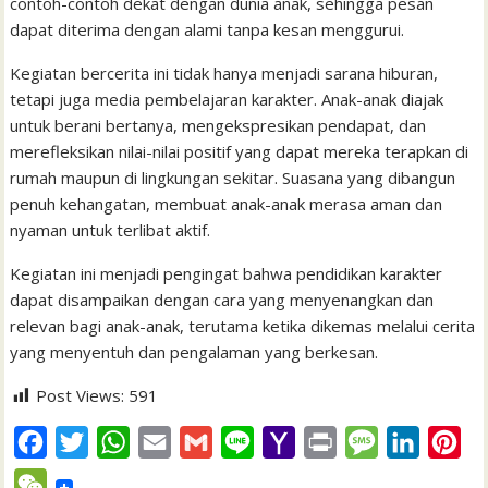
contoh-contoh dekat dengan dunia anak, sehingga pesan
dapat diterima dengan alami tanpa kesan menggurui.
Kegiatan bercerita ini tidak hanya menjadi sarana hiburan,
tetapi juga media pembelajaran karakter. Anak-anak diajak
untuk berani bertanya, mengekspresikan pendapat, dan
merefleksikan nilai-nilai positif yang dapat mereka terapkan di
rumah maupun di lingkungan sekitar. Suasana yang dibangun
penuh kehangatan, membuat anak-anak merasa aman dan
nyaman untuk terlibat aktif.
Kegiatan ini menjadi pengingat bahwa pendidikan karakter
dapat disampaikan dengan cara yang menyenangkan dan
relevan bagi anak-anak, terutama ketika dikemas melalui cerita
yang menyentuh dan pengalaman yang berkesan.
Post Views:
591
F
T
W
E
G
L
Y
P
M
L
P
a
w
h
m
m
i
a
r
e
i
i
W