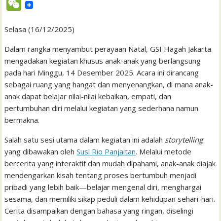
W
c
i
a
a
a
n
h
i
s
n
n
e
e
t
t
i
i
e
o
n
s
k
t
Selasa (16/12/2025)
C
b
t
s
l
l
o
t
a
e
e
h
Dalam rangka menyambut perayaan Natal, GSI Hagah Jakarta
o
e
A
M
g
d
r
mengadakan kegiatan khusus anak-anak yang berlangsung
a
pada hari Minggu, 14 Desember 2025. Acara ini dirancang
o
r
p
a
e
I
e
t
sebagai ruang yang hangat dan menyenangkan, di mana anak-
k
p
i
n
s
anak dapat belajar nilai-nilai kebaikan, empati, dan
l
t
pertumbuhan diri melalui kegiatan yang sederhana namun
bermakna.
Salah satu sesi utama dalam kegiatan ini adalah
storytelling
yang dibawakan oleh
Susi Rio Panjaitan
. Melalui metode
bercerita yang interaktif dan mudah dipahami, anak-anak diajak
mendengarkan kisah tentang proses bertumbuh menjadi
pribadi yang lebih baik—belajar mengenal diri, menghargai
sesama, dan memiliki sikap peduli dalam kehidupan sehari-hari.
Cerita disampaikan dengan bahasa yang ringan, diselingi