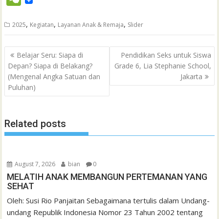
c
i
a
a
a
n
h
i
s
n
n
e
e
t
t
i
i
e
o
n
s
k
t
,
,
,
2025
Kegiatan
Layanan Anak & Remaja
Slider
C
b
t
s
l
l
o
t
a
e
e
h
Post
o
e
A
M
g
d
r
Belajar Seru: Siapa di
Pendidikan Seks untuk Siswa
a
navigation
Depan? Siapa di Belakang?
Grade 6, Lia Stephanie School,
o
r
p
a
e
I
e
t
(Mengenal Angka Satuan dan
Jakarta
k
p
i
n
s
Puluhan)
l
t
Related posts
August 7, 2026
bian
0
MELATIH ANAK MEMBANGUN PERTEMANAN YANG
SEHAT
Oleh: Susi Rio Panjaitan Sebagaimana tertulis dalam Undang-
undang Republik Indonesia Nomor 23 Tahun 2002 tentang