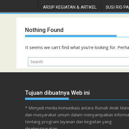
ARSIP KEGIATAN & ARTIKEL
SUSI RIO PAN
Nothing Found
It seems we can’t find what you’re looking for. Perh
Tujuan dibuatnya Web ini
* Menjadi media komunikasi antara Rumah Anak Mand
dan masyarakat umum dalam menyampaikan informa
tentang program layanan dan kegiatan yang
diselenggarakan.