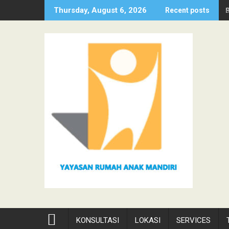
Skip
Thursday, August 6, 2026
Recent posts
to
content
KONSULTASI
LOKASI
SERVICES