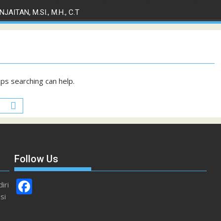
JAITAN, M.SI., M.H., C.T
aps searching can help.
Follow Us
F
iri
si
ac
e