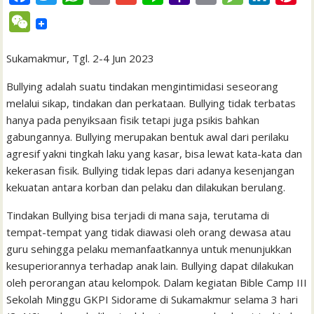
a
w
h
m
m
i
a
r
e
i
i
W
c
i
a
a
a
n
h
i
s
n
n
e
e
t
t
i
i
e
o
n
s
k
t
Sukamakmur, Tgl. 2-4 Jun 2023
C
b
t
s
l
l
o
t
a
e
e
h
Bullying adalah suatu tindakan mengintimidasi seseorang
o
e
A
M
g
d
r
melalui sikap, tindakan dan perkataan. Bullying tidak terbatas
a
hanya pada penyiksaan fisik tetapi juga psikis bahkan
o
r
p
a
e
I
e
t
gabungannya. Bullying merupakan bentuk awal dari perilaku
k
p
i
n
s
agresif yakni tingkah laku yang kasar, bisa lewat kata-kata dan
l
t
kekerasan fisik. Bullying tidak lepas dari adanya kesenjangan
kekuatan antara korban dan pelaku dan dilakukan berulang.
Tindakan Bullying bisa terjadi di mana saja, terutama di
tempat-tempat yang tidak diawasi oleh orang dewasa atau
guru sehingga pelaku memanfaatkannya untuk menunjukkan
kesuperiorannya terhadap anak lain. Bullying dapat dilakukan
oleh perorangan atau kelompok. Dalam kegiatan Bible Camp III
Sekolah Minggu GKPI Sidorame di Sukamakmur selama 3 hari