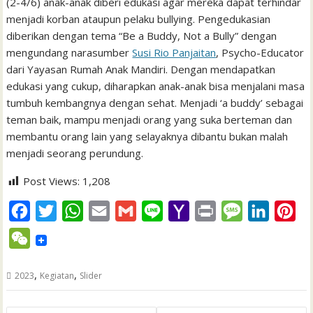
(2-4/6) anak-anak diberi edukasi agar mereka dapat terhindar
menjadi korban ataupun pelaku bullying. Pengedukasian
diberikan dengan tema “Be a Buddy, Not a Bully” dengan
mengundang narasumber
Susi Rio Panjaitan
, Psycho-Educator
dari Yayasan Rumah Anak Mandiri. Dengan mendapatkan
edukasi yang cukup, diharapkan anak-anak bisa menjalani masa
tumbuh kembangnya dengan sehat. Menjadi ‘a buddy’ sebagai
teman baik, mampu menjadi orang yang suka berteman dan
membantu orang lain yang selayaknya dibantu bukan malah
menjadi seorang perundung.
Post Views:
1,208
F
T
W
E
G
L
Y
P
M
L
P
a
w
h
m
m
i
a
r
e
i
i
W
c
i
a
a
a
n
h
i
s
n
n
e
e
t
t
i
i
e
o
n
s
k
t
,
,
2023
Kegiatan
Slider
C
b
t
s
l
l
o
t
a
e
e
h