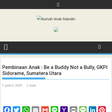
Skip
to
content
Pembinaan Anak : Be a Buddy Not a Bully, GKPI
Sidorame, Sumatera Utara
June 5, 2023
bian
F
T
W
E
G
L
Y
P
M
L
P