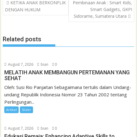
Post
o
e
A
M
g
d
r
KETIKA ANAK BERKONFLIK
Pembinaan Anak : Smart Kids,
a
navigation
Smart Gadgets, GKPI
DENGAN HUKUM
o
r
p
a
e
I
e
t
Sidorame, Sumatera Utara
k
p
i
n
s
l
t
Related posts
August 7, 2026
bian
0
MELATIH ANAK MEMBANGUN PERTEMANAN YANG
SEHAT
Oleh: Susi Rio Panjaitan Sebagaimana tertulis dalam Undang-
undang Republik Indonesia Nomor 23 Tahun 2002 tentang
Perlingungan...
Artikel
Slider
August 7, 2026
bian
0
Edukasi Remaja: Enhancing Adaptive Skills to