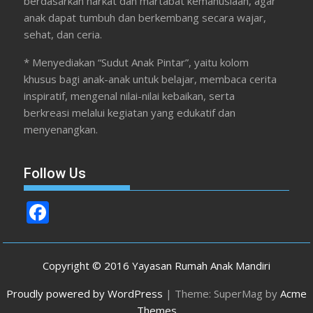
berdasarkan harkat dan martabat kemanusiaan, agar
anak dapat tumbuh dan berkembang secara wajar,
sehat, dan ceria.
* Menyediakan “Sudut Anak Pintar”, yaitu kolom
khusus bagi anak-anak untuk belajar, membaca cerita
inspiratif, mengenal nilai-nilai kebaikan, serta
berkreasi melalui kegiatan yang edukatif dan
menyenangkan.
Follow Us
F
ac
e
Copyright © 2016 Yayasan Rumah Anak Mandiri
b
Proudly powered by WordPress
|
Theme: SuperMag by
Acme
o
Themes