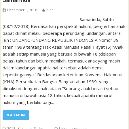
December 9, 2018
bian
Samarinda, Sabtu
(08/12/2018) Berdasarkan perspektif hukum, pengertian anak
dapat dilihat melalui beberapa perundang–undangan, antara
lain : UNDANG-UNDANG REPUBLIK INDONESIA Nomor 39
tahun 1999 tentang Hak Asasi Manusia Pasal 1 ayat (5) “Anak
adalah setiap manusia yang berusia di bawah 18 (delapan
belas) tahun dan belum menikah, termasuk anak yang masih
dalam kandungan apabila hal tersebut adalah demi
kepentingannya.” Berdasarkan ketentuan Konvensi Hak Anak
(KHA) Perserikatan Bangsa-Bangsa tahun 1989, yang
dimaksud dengan anak adalah “Seorang anak berarti setiap
manusia di bawah usia 18 tahun, kecuali apabila menurut
hukum yang berlaku bagi…
READ MORE
,
,
2018
Kegiatan
Slider
Leave a comment