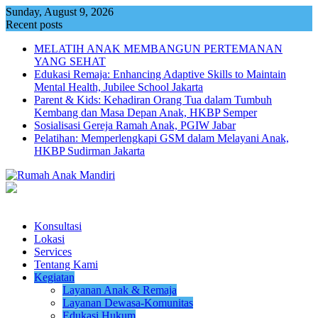
Skip
Sunday, August 9, 2026
to
Recent posts
content
MELATIH ANAK MEMBANGUN PERTEMANAN
YANG SEHAT
Edukasi Remaja: Enhancing Adaptive Skills to Maintain
Mental Health, Jubilee School Jakarta
Parent & Kids: Kehadiran Orang Tua dalam Tumbuh
Kembang dan Masa Depan Anak, HKBP Semper
Sosialisasi Gereja Ramah Anak, PGIW Jabar
Pelatihan: Memperlengkapi GSM dalam Melayani Anak,
HKBP Sudirman Jakarta
Konsultasi
Lokasi
Services
Tentang Kami
Kegiatan
Layanan Anak & Remaja
Layanan Dewasa-Komunitas
Edukasi Hukum