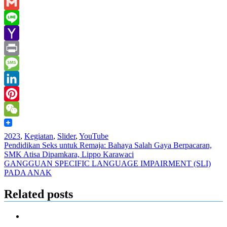
Email
Gmail
Line
Yahoo
Mail
Print
Message
LinkedIn
Pinterest
WeChat
2023
,
Kegiatan
,
Slider
,
YouTube
Post
Pendidikan Seks untuk Remaja: Bahaya Salah Gaya Berpacaran,
SMK Atisa Dipamkara, Lippo Karawaci
navigation
GANGGUAN SPECIFIC LANGUAGE IMPAIRMENT (SLI)
PADA ANAK
Related posts