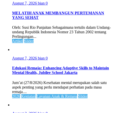
August 7, 2026
bian
0
MELATIH ANAK MEMBANGUN PERTEMANAN
YANG SEHAT
Oleh: Susi Rio Panjaitan Sebagaimana tertulis dalam Undang-
undang Republik Indonesia Nomor 23 Tahun 2002 tentang
Perlingungan...
Artikel
Slider
August 7, 2026
bian
0
Edukasi Remaja: Enhancing Adaptive Skills to Maintain
Mental Health, Jubilee School Jakarta
Jum’at (27/8/2026) Kesehatan mental merupakan salah satu
aspek penting yang perlu mendapat perhatian pada masa
remaja....
2026
Kegiatan
Layanan Anak & Remaja
Slider