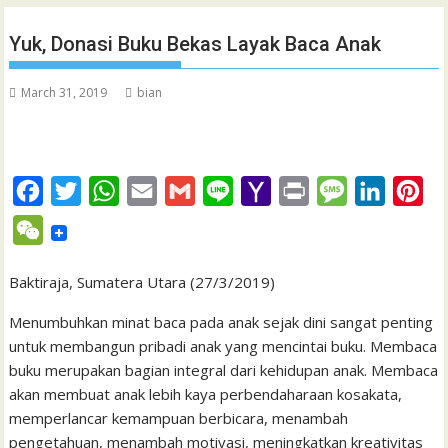
Yuk, Donasi Buku Bekas Layak Baca Anak
March 31, 2019
bian
F
T
W
E
G
L
Y
P
M
L
P
a
w
h
m
m
i
a
r
e
i
i
W
c
i
a
a
a
n
h
i
s
n
n
e
e
t
t
i
i
e
o
n
s
k
t
Baktiraja, Sumatera Utara (27/3/2019)
C
b
t
s
l
l
o
t
a
e
e
h
Menumbuhkan minat baca pada anak sejak dini sangat penting
o
e
A
M
g
d
r
untuk membangun pribadi anak yang mencintai buku. Membaca
a
buku merupakan bagian integral dari kehidupan anak. M
o
r
p
a
e
embaca
I
e
t
akan membuat anak lebih kaya perbendaharaan kosakata,
k
p
i
n
s
memperlancar kemampuan berbicara, menambah
l
t
pengetahuan, menambah motivasi, meningkatkan kreativitas