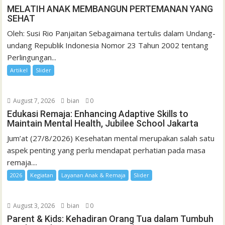
MELATIH ANAK MEMBANGUN PERTEMANAN YANG
SEHAT
Oleh: Susi Rio Panjaitan Sebagaimana tertulis dalam Undang-
undang Republik Indonesia Nomor 23 Tahun 2002 tentang
Perlingungan...
Artikel
Slider
August 7, 2026
bian
0
Edukasi Remaja: Enhancing Adaptive Skills to
Maintain Mental Health, Jubilee School Jakarta
Jum’at (27/8/2026) Kesehatan mental merupakan salah satu
aspek penting yang perlu mendapat perhatian pada masa
remaja....
2026
Kegiatan
Layanan Anak & Remaja
Slider
August 3, 2026
bian
0
Parent & Kids: Kehadiran Orang Tua dalam Tumbuh