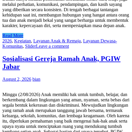
melalui perhatian, komunikasi, pendampingan, dan kasih sayang
yang diberikan secara konsisten. Di tengah berbagai tantangan
kehidupan saat ini, membangun hubungan yang hangat antara orang
tua dan anak menjadi bekal yang sangat berharga untuk membentuk
karakter, kepercayaan diri, serta mempersiapkan masa depan anak.
Read More
2026
,
Kegiatan
,
Layanan Anak & Remaja
,
Layanan Dewasa-
Komunitas
,
Slider
Leave a comment
Sosialisasi Gereja Ramah Anak, PGIW
Jabar
August 2, 2026
bian
Minggu (2/08/2026) Anak memiliki hak untuk tumbuh, belajar, dan
berkembang dalam lingkungan yang aman, nyaman, serta bebas dari
segala bentuk kekerasan dan diskriminasi. Mewujudkan lingkungan
yang ramah anak merupakan tanggung jawab bersama, termasuk
keluarga, sekolah, komunitas, dan lembaga keagamaan. Oleh karena
itu, diperlukan pemahaman yang baik mengenai hak-hak anak serta
upaya nyata untuk menciptakan ruang yang mendukung tumbuh
kembang setiap anak. Sebagai bagian dari upaya tersebut, PGIW