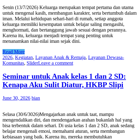
Senin (13/7/2026) Keluarga merupakan tempat pertama dan utama
untuk mengenal kasih, membangun karakter, serta bertumbuh dalam
iman. Melalui kehidupan sehari-hari di rumah, setiap anggota
keluarga memiliki kesempatan untuk belajar saling mengasihi,
menghormati, dan bertanggung jawab sesuai dengan perannya.
Karena itu, keluarga menjadi tempat yang penting untuk
menanamkan nilai-nilai iman sejak dini.
Read More
2026
,
Kegiatan
,
Layanan Anak & Remaja
,
Layanan Dewasa-
Komunitas
,
Slider
Leave a comment
Seminar untuk Anak kelas 1 dan 2 SD:
Kenapa Aku Sulit Diatur, HKBP Slipi
June 30, 2026
bian
Selasa (30/6/3026)Mengajarkan anak untuk taat, mampu
mengendalikan diri, dan mendengarkan arahan bukanlah hal yang
bisa terbentuk dalam sehari. Di usia kelas 1 dan 2 SD, anak sedang
belajar mengenali emosi, memahami aturan, serta membangun
kebiasaan yang baik. Karena itu, mereka membutuhkan