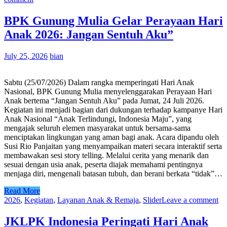
BPK Gunung Mulia Gelar Perayaan Hari
Anak 2026: Jangan Sentuh Aku”
July 25, 2026
bian
Sabtu (25/07/2026) Dalam rangka memperingati Hari Anak
Nasional, BPK Gunung Mulia menyelenggarakan Perayaan Hari
Anak bertema “Jangan Sentuh Aku” pada Jumat, 24 Juli 2026.
Kegiatan ini menjadi bagian dari dukungan terhadap kampanye Hari
Anak Nasional “Anak Terlindungi, Indonesia Maju”, yang
mengajak seluruh elemen masyarakat untuk bersama-sama
menciptakan lingkungan yang aman bagi anak. Acara dipandu oleh
Susi Rio Panjaitan yang menyampaikan materi secara interaktif serta
membawakan sesi story telling. Melalui cerita yang menarik dan
sesuai dengan usia anak, peserta diajak memahami pentingnya
menjaga diri, mengenali batasan tubuh, dan berani berkata “tidak”…
Read More
2026
,
Kegiatan
,
Layanan Anak & Remaja
,
Slider
Leave a comment
JKLPK Indonesia Peringati Hari Anak