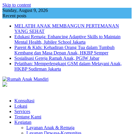
Skip to content
Sunday, August 9, 2026
Recent posts
MELATIH ANAK MEMBANGUN PERTEMANAN
YANG SEHAT
Edukasi Remaja: Enhancing Adaptive Skills to Maintain
Mental Health, Jubilee School Jakarta
Parent & Kids: Kehadiran Orang Tua dalam Tumbuh
Kembang dan Masa Depan Anak, HKBP Semper
Sosialisasi Gereja Ramah Anak, PGIW Jabar
Pelatihan: Memperlengkapi GSM dalam Melayani Anak,
HKBP Sudirman Jakarta
Konsultasi
Lokasi
Services
Tentang Kami
Kegiatan
Layanan Anak & Remaja
Layanan Dewasa-Komunitas