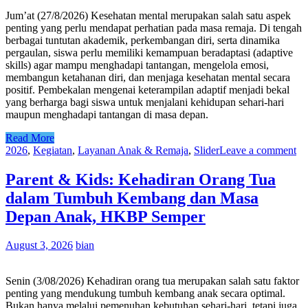
Jum’at (27/8/2026) Kesehatan mental merupakan salah satu aspek
penting yang perlu mendapat perhatian pada masa remaja. Di tengah
berbagai tuntutan akademik, perkembangan diri, serta dinamika
pergaulan, siswa perlu memiliki kemampuan beradaptasi (adaptive
skills) agar mampu menghadapi tantangan, mengelola emosi,
membangun ketahanan diri, dan menjaga kesehatan mental secara
positif. Pembekalan mengenai keterampilan adaptif menjadi bekal
yang berharga bagi siswa untuk menjalani kehidupan sehari-hari
maupun menghadapi tantangan di masa depan.
Read More
2026
,
Kegiatan
,
Layanan Anak & Remaja
,
Slider
Leave a comment
Parent & Kids: Kehadiran Orang Tua
dalam Tumbuh Kembang dan Masa
Depan Anak, HKBP Semper
August 3, 2026
bian
Senin (3/08/2026) Kehadiran orang tua merupakan salah satu faktor
penting yang mendukung tumbuh kembang anak secara optimal.
Bukan hanya melalui pemenuhan kebutuhan sehari-hari, tetapi juga