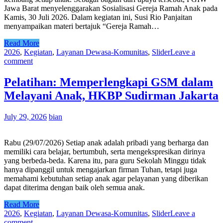
Jawa Barat menyelenggarakan Sosialisasi Gereja Ramah Anak pada
Kamis, 30 Juli 2026. Dalam kegiatan ini, Susi Rio Panjaitan
menyampaikan materi bertajuk “Gereja Ramah…
Read More
2026
,
Kegiatan
,
Layanan Dewasa-Komunitas
,
Slider
Leave a
comment
Pelatihan: Memperlengkapi GSM dalam
Melayani Anak, HKBP Sudirman Jakarta
July 29, 2026
bian
Rabu (29/07/2026) Setiap anak adalah pribadi yang berharga dan
memiliki cara belajar, bertumbuh, serta mengekspresikan dirinya
yang berbeda-beda. Karena itu, para guru Sekolah Minggu tidak
hanya dipanggil untuk mengajarkan firman Tuhan, tetapi juga
memahami kebutuhan setiap anak agar pelayanan yang diberikan
dapat diterima dengan baik oleh semua anak.
Read More
2026
,
Kegiatan
,
Layanan Dewasa-Komunitas
,
Slider
Leave a
comment