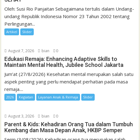
Oleh: Susi Rio Panjaitan Sebagaimana tertulis dalam Undang-
undang Republik Indonesia Nomor 23 Tahun 2002 tentang
Perlingungan...
Artikel
Slider
August 7, 2026
bian
0
Edukasi Remaja: Enhancing Adaptive Skills to
Maintain Mental Health, Jubilee School Jakarta
Jum’at (27/8/2026) Kesehatan mental merupakan salah satu
aspek penting yang perlu mendapat perhatian pada masa
remaja....
2026
Kegiatan
Layanan Anak & Remaja
Slider
August 3, 2026
bian
0
Parent & Kids: Kehadiran Orang Tua dalam Tumbuh
Kembang dan Masa Depan Anak, HKBP Semper
Senin (3/08/2026) Kehadiran orang tua merupakan salah