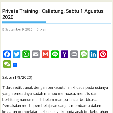
Private Training : Calistung, Sabtu 1 Agustus
2020
September 9, 2020
bian
F
T
W
E
G
L
Y
P
M
L
P
a
w
h
m
m
i
a
r
e
i
i
W
c
i
a
a
a
n
h
i
s
n
n
e
e
t
t
i
i
e
o
n
s
k
t
Sabtu (1/8/2020)
C
b
t
s
l
l
o
t
a
e
e
h
Tidak sedikit anak dengan berkebutuhan khusus pada usianya
o
e
A
M
g
d
r
yang semestinya sudah mampu membaca, menulis dan
a
berhitung namun masih belum mampu lancar berbicara.
o
r
p
a
e
I
e
t
Pemakaian media pembelajaran sangat membantu dalam
k
p
i
n
s
kegiatan pembelajaran khususnya kepada anak berkebutuhan